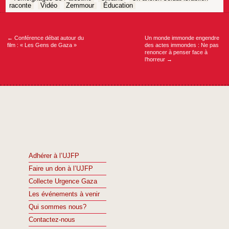
raconte
Vidéo
Zemmour
Éducation
Navigation
de
l’article
←
Conférence débat autour du
Un monde immonde engendre
film : « Les Gens de Gaza »
des actes immondes : Ne pas
renoncer à penser face à
l’horreur
→
Adhérer à l’UJFP
Faire un don à l’UJFP
Collecte Urgence Gaza
Les événements à venir
Qui sommes nous?
Contactez-nous