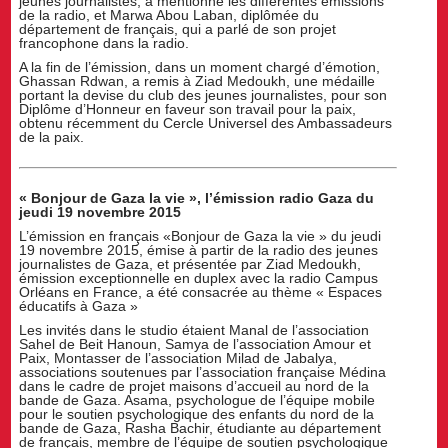
jeunes journalistes, a mentionné les différentes émissions
de la radio, et Marwa Abou Laban, diplômée du
département de français, qui a parlé de son projet
francophone dans la radio.
A la fin de l’émission, dans un moment chargé d’émotion,
Ghassan Rdwan, a remis à Ziad Medoukh, une médaille
portant la devise du club des jeunes journalistes, pour son
Diplôme d’Honneur en faveur son travail pour la paix,
obtenu récemment du Cercle Universel des Ambassadeurs
de la paix.
« Bonjour de Gaza la vie », l’émission radio Gaza du
jeudi 19 novembre 2015
L’émission en français «Bonjour de Gaza la vie » du jeudi
19 novembre 2015, émise à partir de la radio des jeunes
journalistes de Gaza, et présentée par Ziad Medoukh,
émission exceptionnelle en duplex avec la radio Campus
Orléans en France, a été consacrée au thème « Espaces
éducatifs à Gaza »
Les invités dans le studio étaient Manal de l’association
Sahel de Beit Hanoun, Samya de l’association Amour et
Paix, Montasser de l’association Milad de Jabalya,
associations soutenues par l’association française Médina
dans le cadre de projet maisons d’accueil au nord de la
bande de Gaza. Asama, psychologue de l’équipe mobile
pour le soutien psychologique des enfants du nord de la
bande de Gaza, Rasha Bachir, étudiante au département
de français, membre de l’équipe de soutien psychologique