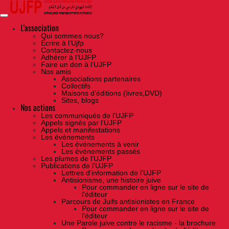
Skip
to
the
content
L'association
Qui sommes nous?
Ecrire à l’Ujfp
Contactez-nous
Adhérer à l’UJFP
Faire un don à l’UJFP
Nos amis
Associations partenaires
Collectifs
Maisons d’éditions (livres,DVD)
Sites, blogs
Nos actions
Les communiqués de l'UJFP
Appels signés par l'UJFP
Appels et manifestations
Les événements
Les événements à venir
Les événements passés
Les plumes de l'UJFP
Publications de l'UJFP
Lettres d'information de l'UJFP
Antisionisme, une histoire juive
Pour commander en ligne sur le site de
l'éditeur
Parcours de Juifs antisionistes en France
Pour commander en ligne sur le site de
l'éditeur
Une Parole juive contre le racisme - la brochure