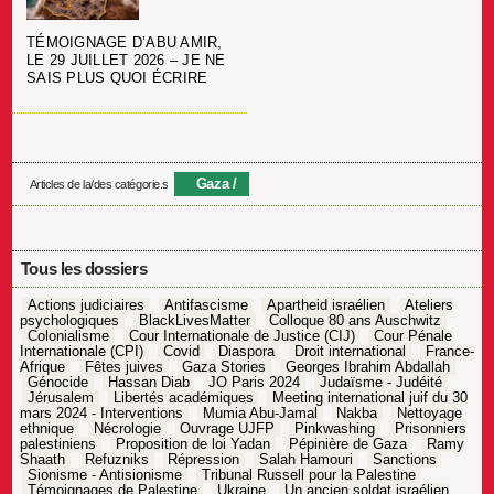
TÉMOIGNAGE D’ABU AMIR,
LE 29 JUILLET 2026 – JE NE
SAIS PLUS QUOI ÉCRIRE
Gaza
Articles de la/des catégorie.s
Tous les dossiers
Actions judiciaires
Antifascisme
Apartheid israélien
Ateliers
psychologiques
BlackLivesMatter
Colloque 80 ans Auschwitz
Colonialisme
Cour Internationale de Justice (CIJ)
Cour Pénale
Internationale (CPI)
Covid
Diaspora
Droit international
France-
Afrique
Fêtes juives
Gaza Stories
Georges Ibrahim Abdallah
Génocide
Hassan Diab
JO Paris 2024
Judaïsme - Judéité
Jérusalem
Libertés académiques
Meeting international juif du 30
mars 2024 - Interventions
Mumia Abu-Jamal
Nakba
Nettoyage
ethnique
Nécrologie
Ouvrage UJFP
Pinkwashing
Prisonniers
palestiniens
Proposition de loi Yadan
Pépinière de Gaza
Ramy
Shaath
Refuzniks
Répression
Salah Hamouri
Sanctions
Sionisme - Antisionisme
Tribunal Russell pour la Palestine
Témoignages de Palestine
Ukraine
Un ancien soldat israélien