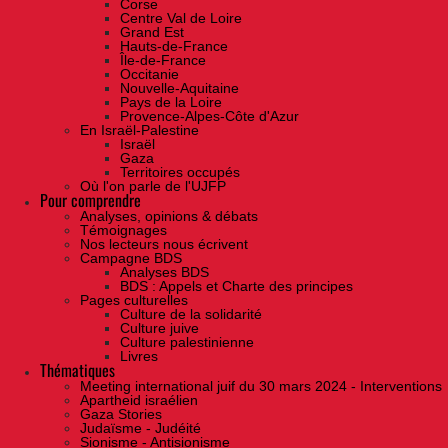
Corse
Centre Val de Loire
Grand Est
Hauts-de-France
Île-de-France
Occitanie
Nouvelle-Aquitaine
Pays de la Loire
Provence-Alpes-Côte d'Azur
En Israël-Palestine
Israël
Gaza
Territoires occupés
Où l'on parle de l'UJFP
Pour comprendre
Analyses, opinions & débats
Témoignages
Nos lecteurs nous écrivent
Campagne BDS
Analyses BDS
BDS : Appels et Charte des principes
Pages culturelles
Culture de la solidarité
Culture juive
Culture palestinienne
Livres
Thématiques
Meeting international juif du 30 mars 2024 - Interventions
Apartheid israélien
Gaza Stories
Judaïsme - Judéité
Sionisme - Antisionisme