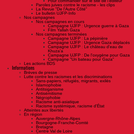
Pour commander sur le site de l'éditeur
Paroles juives contre le racisme - les clips
La Revue "De l'Autre Côté"
Le bulletin UJFP-Info
Nos campagnes
Nos campagnes en cours
Campagne UJFP : Urgence guerre à Gaza
Film Yallah Gaza
Nos campagnes terminées
Campagne UJFP : La pépinière
Campagne UJFP : Urgence Gaza déplacés
Campagne UJFP : Le château d'eau de
Khuza'a
Campagne UJFP : De l'oxygène pour Gaza
Campagne "Un bateau pour Gaza"
Les actions BDS
Informations
Brèves de presse
Lutte contre les racismes et les discriminations
Sans-papiers, réfugiés, migrants, exilés
Islamophobie
Antitsiganisme
Antisémitisme
Négrophobie
Racisme anti-asiatique
Racisme systémique, racisme d'État
Atteintes aux libertés
En région
Auvergne-Rhône-Alpes
Bourgogne-Franche-Comté
Bretagne
Centre Val de Loire