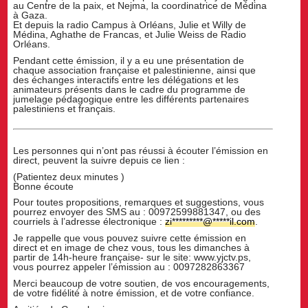
au Centre de la paix, et Nejma, la coordinatrice de Médina
à Gaza.
Et depuis la radio Campus à Orléans, Julie et Willy de
Médina, Aghathe de Francas, et Julie Weiss de Radio
Orléans.
Pendant cette émission, il y a eu une présentation de
chaque association française et palestinienne, ainsi que
des échanges interactifs entre les délégations et les
animateurs présents dans le cadre du programme de
jumelage pédagogique entre les différents partenaires
palestiniens et français.
Les personnes qui n’ont pas réussi à écouter l’émission en
direct, peuvent la suivre depuis ce lien :
(Patientez deux minutes )
Bonne écoute
Pour toutes propositions, remarques et suggestions, vous
pourrez envoyer des SMS au : 00972599881347, ou des
courriels à l’adresse électronique :
zi
*********
@
*****
il.com
.
Je rappelle que vous pouvez suivre cette émission en
direct et en image de chez vous, tous les dimanches à
partir de 14h-heure française- sur le site: www.yjctv.ps,
vous pourrez appeler l’émission au : 0097282863367
Merci beaucoup de votre soutien, de vos encouragements,
de votre fidélité à notre émission, et de votre confiance.