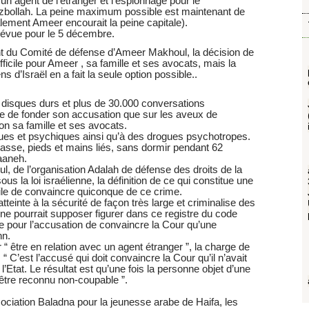
 un agent de l’étranger et l’espionnage pour le
zbollah. La peine maximum possible est maintenant de
ialement Ameer encourait la peine capitale).
révue pour le 5 décembre.
t du Comité de défense d’Ameer Makhoul, la décision de
ficile pour Ameer , sa famille et ses avocats, mais la
ns d’Israël en a fait la seule option possible..
disques durs et plus de 30.000 conversations
re de fonder son accusation que sur les aveux de
on sa famille et ses avocats.
iques et psychiques ainsi qu’à des drogues psychotropes.
 basse, pieds et mains liés, sans dormir pendant 62
aaneh.
 de l’organisation Adalah de défense des droits de la
ous la loi israélienne, la définition de ce qui constitue une
facile de convaincre quiconque de ce crime.
t atteinte à la sécurité de façon très large et criminalise des
e pourrait supposer figurer dans ce registre du code
acile pour l’accusation de convaincre la Cour qu’une
hn.
 “ être en relation avec un agent étranger ”, la charge de
“ C’est l’accusé qui doit convaincre la Cour qu’il n’avait
 l’Etat. Le résultat est qu’une fois la personne objet d’une
d’être reconnu non-coupable ”.
ociation Baladna pour la jeunesse arabe de Haifa, les