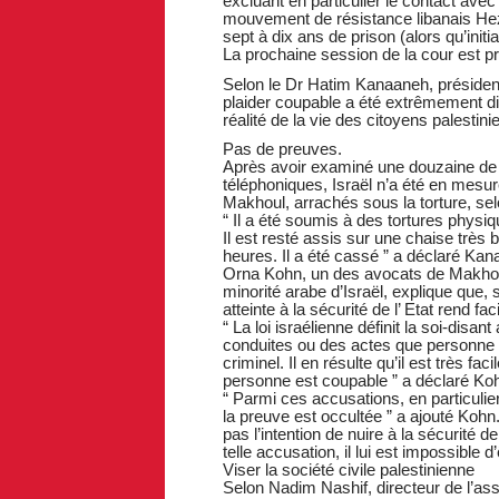
excluant en particulier le contact avec
mouvement de résistance libanais He
sept à dix ans de prison (alors qu’init
La prochaine session de la cour est p
Selon le Dr Hatim Kanaaneh, présiden
plaider coupable a été extrêmement dif
réalité de la vie des citoyens palestinie
Pas de preuves.
Après avoir examiné une douzaine de 
téléphoniques, Israël n’a été en mesu
Makhoul, arrachés sous la torture, sel
“ Il a été soumis à des tortures phys
Il est resté assis sur une chaise très
heures. Il a été cassé ” a déclaré Kan
Orna Kohn, un des avocats de Makhoul,
minorité arabe d’Israël, explique que, s
atteinte à la sécurité de l’ Etat rend 
“ La loi israélienne définit la soi-disan
conduites ou des actes que personne n
criminel. Il en résulte qu’il est très f
personne est coupable ” a déclaré Ko
“ Parmi ces accusations, en particulier
la preuve est occultée ” a ajouté Kohn. 
pas l’intention de nuire à la sécurité de
telle accusation, il lui est impossible 
Viser la société civile palestinienne
Selon Nadim Nashif, directeur de l’ass