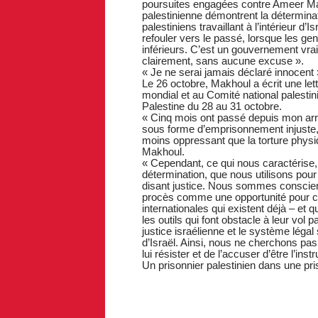
poursuites engagées contre Ameer Makh
palestinienne démontrent la déterminati
palestiniens travaillant à l’intérieur 
refouler vers le passé, lorsque les gens
inférieurs. C’est un gouvernement vrai
clairement, sans aucune excuse ».
« Je ne serai jamais déclaré innocent 
Le 26 octobre, Makhoul a écrit une let
mondial et au Comité national palesti
Palestine du 28 au 31 octobre.
« Cinq mois ont passé depuis mon arre
sous forme d’emprisonnement injuste, 
moins oppressant que la torture physiq
Makhoul.
« Cependant, ce qui nous caractérise, n
détermination, que nous utilisons pour 
disant justice. Nous sommes conscient
procès comme une opportunité pour cons
internationales qui existent déjà – et q
les outils qui font obstacle à leur vol
justice israélienne et le système légal 
d’Israël. Ainsi, nous ne cherchons pa
lui résister et de l’accuser d’être l’ins
Un prisonnier palestinien dans une pri