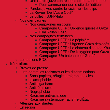
Une Parole juive contre le racisme - la brochure
Pour commander sur le site de l'éditeur
Paroles juives contre le racisme - les clips
La Revue "De l'Autre Côté"
Le bulletin UJFP-Info
Nos campagnes
Nos campagnes en cours
Campagne UJFP : Urgence guerre à Gaza
Film Yallah Gaza
Nos campagnes terminées
Campagne UJFP : La pépinière
Campagne UJFP : Urgence Gaza déplacés
Campagne UJFP : Le château d'eau de Khu
Campagne UJFP : De l'oxygène pour Gaza
Campagne "Un bateau pour Gaza"
Les actions BDS
Informations
Brèves de presse
Lutte contre les racismes et les discriminations
Sans-papiers, réfugiés, migrants, exilés
Islamophobie
Antitsiganisme
Antisémitisme
Négrophobie
Racisme anti-asiatique
Racisme systémique, racisme d'État
Atteintes aux libertés
En région