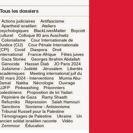
Tous les dossiers
Actions judiciaires
Antifascisme
Apartheid israélien
Ateliers
psychologiques
BlackLivesMatter
Boycott
culturel
Colloque 80 ans Auschwitz
Colonialisme
Cour Internationale de
Justice (CIJ)
Cour Pénale Internationale
(CPI)
Covid
Diaspora
Droit
international
France-Afrique
Fêtes juives
Gaza Stories
Georges Ibrahim Abdallah
Génocide
Hassan Diab
JO Paris 2024
Judaïsme - Judéité
Jérusalem
Libertés
académiques
Meeting international juif du
30 mars 2024 - Interventions
Mumia Abu-
Jamal
Nakba
Nécrologie
Ouvrage
UJFP
Pinkwashing
Prisonniers
palestiniens
Proposition de loi Yadan
Pépinière de Gaza
Ramy Shaath
Refuzniks
Répression
Salah Hamouri
Sanctions
Sionisme - Antisionisme
Tribunal Russell pour la Palestine
Témoignages de Palestine
Ukraine
Un
ancien soldat israélien raconte
Vidéo
Zemmour
Éducation