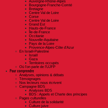
Auvergne-Rhône-Alpes
Bourgogne-Franche-Comté
Bretagne
Centre Val de Loire
Corse
Centre Val de Loire
Grand Est
Hauts-de-France
Île-de-France
Occitanie
Nouvelle-Aquitaine
Pays de la Loire
Provence-Alpes-Côte d'Azur
En Israël-Palestine
Israël
Gaza
Territoires occupés
Où l'on parle de l'UJFP
Pour comprendre
Analyses, opinions & débats
Témoignages
Nos lecteurs nous écrivent
Campagne BDS
Analyses BDS
BDS : Appels et Charte des principes
Pages culturelles
Culture de la solidarité
Culture juive