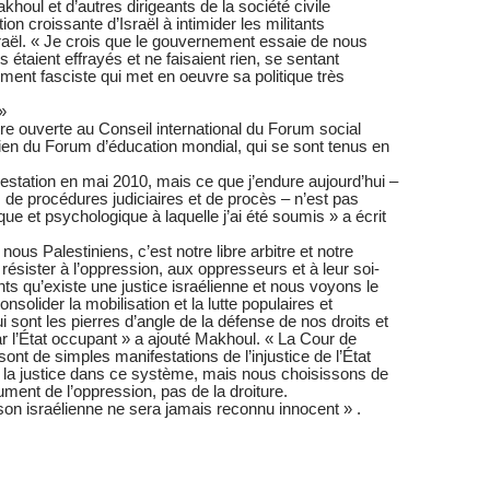
oul et d’autres dirigeants de la société civile
on croissante d’Israël à intimider les militants
d’Israël. « Je crois que le gouvernement essaie de nous
 étaient effrayés et ne faisaient rien, se sentant
ment fasciste qui met en oeuvre sa politique très
»
tre ouverte au Conseil international du Forum social
nien du Forum d’éducation mondial, qui se sont tenus en
station en mai 2010, mais ce que j’endure aujourd’hui –
de procédures judiciaires et de procès – n’est pas
ue et psychologique à laquelle j’ai été soumis » a écrit
ous Palestiniens, c’est notre libre arbitre et notre
résister à l’oppression, aux oppresseurs et à leur soi-
s qu’existe une justice israélienne et nous voyons le
olider la mobilisation et la lutte populaires et
ui sont les pierres d’angle de la défense de nos droits et
 par l’État occupant » a ajouté Makhoul. « La Cour de
sont de simples manifestations de l’injustice de l’État
s la justice dans ce système, mais nous choisissons de
trument de l’oppression, pas de la droiture.
son israélienne ne sera jamais reconnu innocent » .