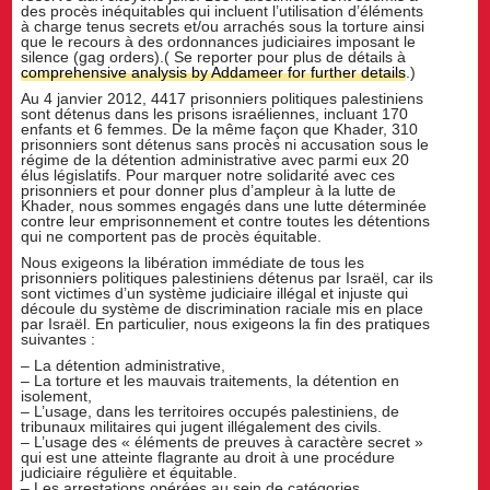
des procès inéquitables qui incluent l’utilisation d’éléments
à charge tenus secrets et/ou arrachés sous la torture ainsi
que le recours à des ordonnances judiciaires imposant le
silence (gag orders).( Se reporter pour plus de détails à
comprehensive analysis by Addameer for further details
.)
Au 4 janvier 2012, 4417 prisonniers politiques palestiniens
sont détenus dans les prisons israéliennes, incluant 170
enfants et 6 femmes. De la même façon que Khader, 310
prisonniers sont détenus sans procès ni accusation sous le
régime de la détention administrative avec parmi eux 20
élus législatifs. Pour marquer notre solidarité avec ces
prisonniers et pour donner plus d’ampleur à la lutte de
Khader, nous sommes engagés dans une lutte déterminée
contre leur emprisonnement et contre toutes les détentions
qui ne comportent pas de procès équitable.
Nous exigeons la libération immédiate de tous les
prisonniers politiques palestiniens détenus par Israël, car ils
sont victimes d’un système judiciaire illégal et injuste qui
découle du système de discrimination raciale mis en place
par Israël. En particulier, nous exigeons la fin des pratiques
suivantes :
– La détention administrative,
– La torture et les mauvais traitements, la détention en
isolement,
– L’usage, dans les territoires occupés palestiniens, de
tribunaux militaires qui jugent illégalement des civils.
– L’usage des « éléments de preuves à caractère secret »
qui est une atteinte flagrante au droit à une procédure
judiciaire régulière et équitable.
– Les arrestations opérées au sein de catégories