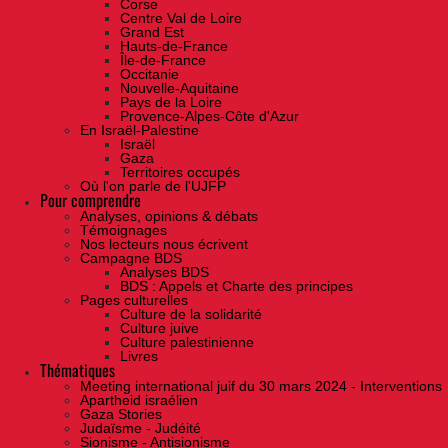
Corse
Centre Val de Loire
Grand Est
Hauts-de-France
Île-de-France
Occitanie
Nouvelle-Aquitaine
Pays de la Loire
Provence-Alpes-Côte d'Azur
En Israël-Palestine
Israël
Gaza
Territoires occupés
Où l'on parle de l'UJFP
Pour comprendre
Analyses, opinions & débats
Témoignages
Nos lecteurs nous écrivent
Campagne BDS
Analyses BDS
BDS : Appels et Charte des principes
Pages culturelles
Culture de la solidarité
Culture juive
Culture palestinienne
Livres
Thématiques
Meeting international juif du 30 mars 2024 - Interventions
Apartheid israélien
Gaza Stories
Judaïsme - Judéité
Sionisme - Antisionisme