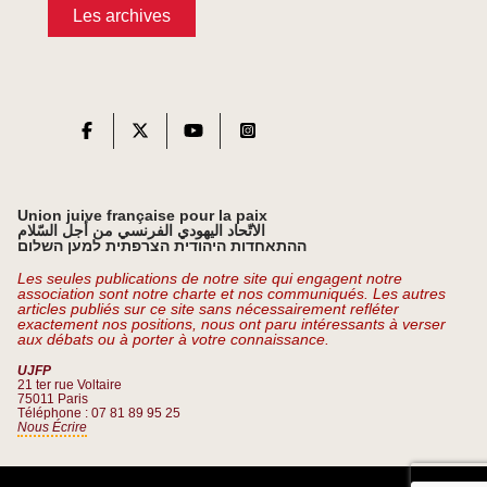
Les archives
Union juive française pour la paix
الاتّحاد اليهودي الفرنسي من أجل السّلام
ההתאחדות היהודית הצרפתית למען השלום
Les seules publications de notre site qui engagent notre
association sont notre charte et nos communiqués. Les autres
articles publiés sur ce site sans nécessairement refléter
exactement nos positions, nous ont paru intéressants à verser
aux débats ou à porter à votre connaissance.
UJFP
21 ter rue Voltaire
75011 Paris
Téléphone : 07 81 89 95 25
Nous Écrire