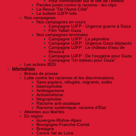
Pour commander sur le site de l'éditeur
Paroles juives contre le racisme - les clips
La Revue "De l'Autre Côté"
Le bulletin UJFP-Info
Nos campagnes
Nos campagnes en cours
Campagne UJFP : Urgence guerre à Gaza
Film Yallah Gaza
Nos campagnes terminées
Campagne UJFP : La pépinière
Campagne UJFP : Urgence Gaza déplacés
Campagne UJFP : Le château d'eau de
Khuza'a
Campagne UJFP : De l'oxygène pour Gaza
Campagne "Un bateau pour Gaza"
Les actions BDS
Informations
Brèves de presse
Lutte contre les racismes et les discriminations
Sans-papiers, réfugiés, migrants, exilés
Islamophobie
Antitsiganisme
Antisémitisme
Négrophobie
Racisme anti-asiatique
Racisme systémique, racisme d'État
Atteintes aux libertés
En région
Auvergne-Rhône-Alpes
Bourgogne-Franche-Comté
Bretagne
Centre Val de Loire