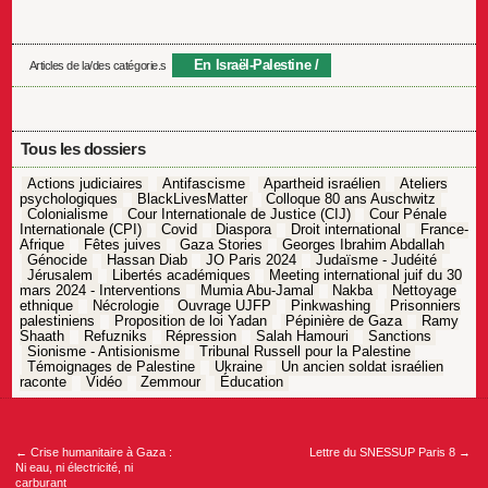
En Israël-Palestine
Articles de la/des catégorie.s
Tous les dossiers
Actions judiciaires
Antifascisme
Apartheid israélien
Ateliers
psychologiques
BlackLivesMatter
Colloque 80 ans Auschwitz
Colonialisme
Cour Internationale de Justice (CIJ)
Cour Pénale
Internationale (CPI)
Covid
Diaspora
Droit international
France-
Afrique
Fêtes juives
Gaza Stories
Georges Ibrahim Abdallah
Génocide
Hassan Diab
JO Paris 2024
Judaïsme - Judéité
Jérusalem
Libertés académiques
Meeting international juif du 30
mars 2024 - Interventions
Mumia Abu-Jamal
Nakba
Nettoyage
ethnique
Nécrologie
Ouvrage UJFP
Pinkwashing
Prisonniers
palestiniens
Proposition de loi Yadan
Pépinière de Gaza
Ramy
Shaath
Refuzniks
Répression
Salah Hamouri
Sanctions
Sionisme - Antisionisme
Tribunal Russell pour la Palestine
Témoignages de Palestine
Ukraine
Un ancien soldat israélien
raconte
Vidéo
Zemmour
Éducation
Navigation
de
l’article
←
Crise humanitaire à Gaza :
Lettre du SNESSUP Paris 8
→
Ni eau, ni électricité, ni
carburant