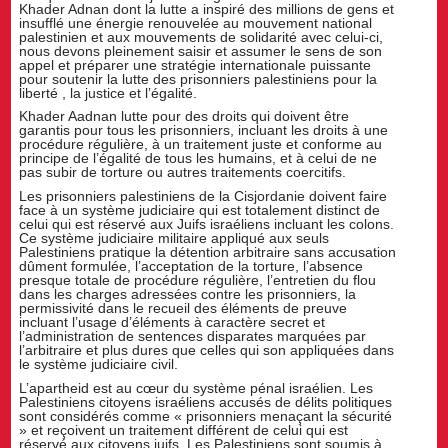
Khader Adnan dont la lutte a inspiré des millions de gens et
insufflé une énergie renouvelée au mouvement national
palestinien et aux mouvements de solidarité avec celui-ci,
nous devons pleinement saisir et assumer le sens de son
appel et préparer une stratégie internationale puissante
pour soutenir la lutte des prisonniers palestiniens pour la
liberté , la justice et l’égalité.
Khader Aadnan lutte pour des droits qui doivent être
garantis pour tous les prisonniers, incluant les droits à une
procédure régulière, à un traitement juste et conforme au
principe de l’égalité de tous les humains, et à celui de ne
pas subir de torture ou autres traitements coercitifs.
Les prisonniers palestiniens de la Cisjordanie doivent faire
face à un système judiciaire qui est totalement distinct de
celui qui est réservé aux Juifs israéliens incluant les colons.
Ce système judiciaire militaire appliqué aux seuls
Palestiniens pratique la détention arbitraire sans accusation
dûment formulée, l’acceptation de la torture, l’absence
presque totale de procédure régulière, l’entretien du flou
dans les charges adressées contre les prisonniers, la
permissivité dans le recueil des éléments de preuve
incluant l’usage d’éléments à caractère secret et
l’administration de sentences disparates marquées par
l’arbitraire et plus dures que celles qui son appliquées dans
le système judiciaire civil.
L’apartheid est au cœur du système pénal israélien. Les
Palestiniens citoyens israéliens accusés de délits politiques
sont considérés comme « prisonniers menaçant la sécurité
» et reçoivent un traitement différent de celui qui est
réservé aux citoyens juifs. Les Palestiniens sont soumis à