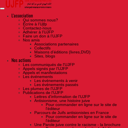
Skip
to
the
content
L'association
Qui sommes nous?
Ecrire à l’Ujfp
Contactez-nous
Adhérer à l’UJFP
Faire un don à l’UJFP
Nos amis
Associations partenaires
Collectifs
Maisons d’éditions (livres,DVD)
Sites, blogs
Nos actions
Les communiqués de l'UJFP
Appels signés par l'UJFP
Appels et manifestations
Les événements
Les événements à venir
Les événements passés
Les plumes de l'UJFP
Publications de l'UJFP
Lettres d'information de l'UJFP
Antisionisme, une histoire juive
Pour commander en ligne sur le site de
l'éditeur
Parcours de Juifs antisionistes en France
Pour commander en ligne sur le site de
l'éditeur
Une Parole juive contre le racisme - la brochure