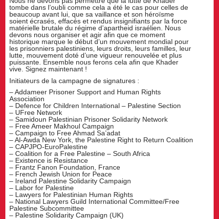
Nous ne devons pas permettre que la lutte de Khader
tombe dans l’oubli comme cela a été le cas pour celles de
beaucoup avant lui, que sa vaillance et son héroïsme
soient écrasés, effacés et rendus insignifiants par la force
matérielle brutale du régime d’apartheid israélien. Nous
devons nous organiser et agir afin que ce moment
historique marque le début d’un mouvement mondial pour
les prisonniers palestiniens, leurs droits, leurs familles, leur
lutte, mouvement doté d’une vigueur renouvelée et plus
puissante. Ensemble nous ferons cela afin que Khader
vive. Signez maintenant !
Initiateurs de la campagne de signatures :
– Addameer Prisoner Support and Human Rights
Association
– Defence for Children International – Palestine Section
– UFree Network
– Samidoun Palestinian Prisoner Solidarity Network
– Free Ameer Makhoul Campaign
– Campaign to Free Ahmad Sa’adat
– Al-Awda New York, the Palestine Right to Return Coalition
– CAPJPO-EuroPalestine
– Coalition for a Free Palestine – South Africa
– Existence is Resistance
– Frantz Fanon Foundation, France
– French Jewish Union for Peace
– Ireland Palestine Solidarity Campaign
– Labor for Palestine
– Lawyers for Palestinian Human Rights
– National Lawyers Guild International Committee/Free
Palestine Subcommittee
– Palestine Solidarity Campaign (UK)