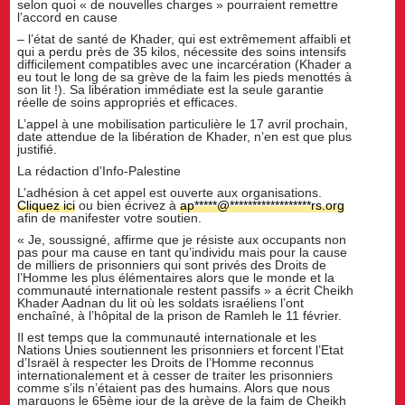
selon quoi « de nouvelles charges » pourraient remettre
l’accord en cause
– l’état de santé de Khader, qui est extrêmement affaibli et
qui a perdu près de 35 kilos, nécessite des soins intensifs
difficilement compatibles avec une incarcération (Khader a
eu tout le long de sa grève de la faim les pieds menottés à
son lit !). Sa libération immédiate est la seule garantie
réelle de soins appropriés et efficaces.
L’appel à une mobilisation particulière le 17 avril prochain,
date attendue de la libération de Khader, n’en est que plus
justifié.
La rédaction d’Info-Palestine
L’adhésion à cet appel est ouverte aux organisations.
Cliquez ici
ou bien écrivez à
ap
*****
@
******************
rs.org
afin de manifester votre soutien.
« Je, soussigné, affirme que je résiste aux occupants non
pas pour ma cause en tant qu’individu mais pour la cause
de milliers de prisonniers qui sont privés des Droits de
l’Homme les plus élémentaires alors que le monde et la
communauté internationale restent passifs » a écrit Cheikh
Khader Aadnan du lit où les soldats israéliens l’ont
enchaîné, à l’hôpital de la prison de Ramleh le 11 février.
Il est temps que la communauté internationale et les
Nations Unies soutiennent les prisonniers et forcent l’Etat
d’Israël à respecter les Droits de l’Homme reconnus
internationalement et à cesser de traiter les prisonniers
comme s’ils n’étaient pas des humains. Alors que nous
marquons le 65ème jour de la grève de la faim de Cheikh