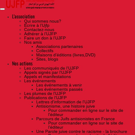
Skip
to
the
content
L'association
Qui sommes nous?
Ecrire à l’Ujfp
Contactez-nous
Adhérer à l’UJFP
Faire un don à l’UJFP
Nos amis
Associations partenaires
Collectifs
Maisons d’éditions (livres,DVD)
Sites, blogs
Nos actions
Les communiqués de l'UJFP
Appels signés par l'UJFP
Appels et manifestations
Les événements
Les événements à venir
Les événements passés
Les plumes de l'UJFP
Publications de l'UJFP
Lettres d'information de l'UJFP
Antisionisme, une histoire juive
Pour commander en ligne sur le site de
l'éditeur
Parcours de Juifs antisionistes en France
Pour commander en ligne sur le site de
l'éditeur
Une Parole juive contre le racisme - la brochure