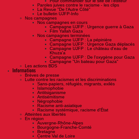
Pour commander sur le site de l'éditeur
Paroles juives contre le racisme - les clips
La Revue "De l'Autre Côté"
Le bulletin UJFP-Info
Nos campagnes
Nos campagnes en cours
Campagne UJFP : Urgence guerre à Gaza
Film Yallah Gaza
Nos campagnes terminées
Campagne UJFP : La pépinière
Campagne UJFP : Urgence Gaza déplacés
Campagne UJFP : Le château d'eau de
Khuza'a
Campagne UJFP : De l'oxygène pour Gaza
Campagne "Un bateau pour Gaza"
Les actions BDS
Informations
Brèves de presse
Lutte contre les racismes et les discriminations
Sans-papiers, réfugiés, migrants, exilés
Islamophobie
Antitsiganisme
Antisémitisme
Négrophobie
Racisme anti-asiatique
Racisme systémique, racisme d'État
Atteintes aux libertés
En région
Auvergne-Rhône-Alpes
Bourgogne-Franche-Comté
Bretagne
Centre Val de Loire