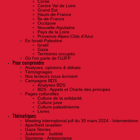
Corse
Centre Val de Loire
Grand Est
Hauts-de-France
Île-de-France
Occitanie
Nouvelle-Aquitaine
Pays de la Loire
Provence-Alpes-Côte d'Azur
En Israël-Palestine
Israël
Gaza
Territoires occupés
Où l'on parle de l'UJFP
Pour comprendre
Analyses, opinions & débats
Témoignages
Nos lecteurs nous écrivent
Campagne BDS
Analyses BDS
BDS : Appels et Charte des principes
Pages culturelles
Culture de la solidarité
Culture juive
Culture palestinienne
Livres
Thématiques
Meeting international juif du 30 mars 2024 - Interventions
Apartheid israélien
Gaza Stories
Judaïsme - Judéité
Sionisme - Antisionisme