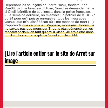
Reprenant les soupçons de Pierre Haski, fondateur de
Rue89, victime lui-aussi d’Ulcan, Souid se demande même
si Chelli bénéficie de soutiens… dans la police française.
« La semaine dernière, on m’envoie un policier de la DDSP
du 94 pour qu’il puisse enregistrer tous les messages
vocaux que m’a laissé Ulcan où il me menace de mort (…)
J’apprends
que ce policier] s’appelle, monsieur Thooris. Je
ne savais pas que monsieur Thooris était dénoncé sur les
réseaux sociaux en tant qu’ami d’Ulcan. Je crois être dans
un film d’horreur », explique Souid sur Beur FM.
[Lire l’article entier sur le site de Arret sur
image