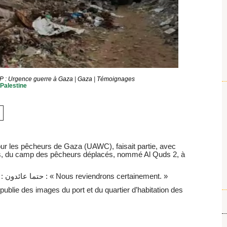
 : Urgence guerre à Gaza
|
Gaza
|
Témoignages
Palestine
ur les pêcheurs de Gaza (UAWC), faisait partie, avec
rs, du camp des pêcheurs déplacés, nommé Al Quds 2, à
Sur sa page FB du 26 janvier, il a écrit : حتما عائدون : « Nous reviendrons certainement. »
l publie des images du port et du quartier d’habitation des