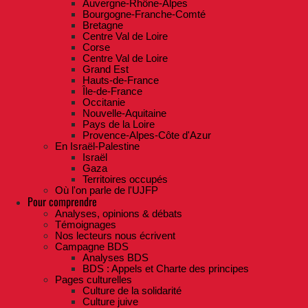
Auvergne-Rhône-Alpes
Bourgogne-Franche-Comté
Bretagne
Centre Val de Loire
Corse
Centre Val de Loire
Grand Est
Hauts-de-France
Île-de-France
Occitanie
Nouvelle-Aquitaine
Pays de la Loire
Provence-Alpes-Côte d'Azur
En Israël-Palestine
Israël
Gaza
Territoires occupés
Où l'on parle de l'UJFP
Pour comprendre
Analyses, opinions & débats
Témoignages
Nos lecteurs nous écrivent
Campagne BDS
Analyses BDS
BDS : Appels et Charte des principes
Pages culturelles
Culture de la solidarité
Culture juive