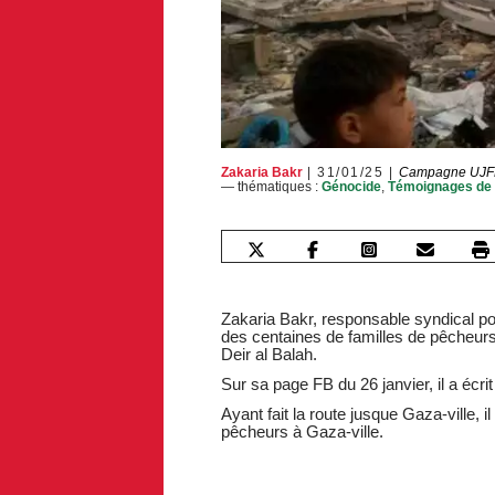
Zakaria Bakr
31/01/25
Campagne UJFP
— thématiques :
Génocide
,
Témoignages de 
Zakaria Bakr, responsable syndical po
des centaines de familles de pêcheu
Deir al Balah.
Ayant fait la route jusque Gaza-ville, i
pêcheurs à Gaza-ville.