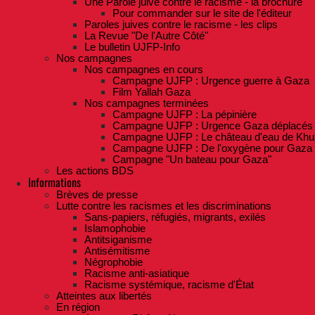
Une Parole juive contre le racisme - la brochure
Pour commander sur le site de l'éditeur
Paroles juives contre le racisme - les clips
La Revue "De l'Autre Côté"
Le bulletin UJFP-Info
Nos campagnes
Nos campagnes en cours
Campagne UJFP : Urgence guerre à Gaza
Film Yallah Gaza
Nos campagnes terminées
Campagne UJFP : La pépinière
Campagne UJFP : Urgence Gaza déplacés
Campagne UJFP : Le château d'eau de Khu
Campagne UJFP : De l'oxygène pour Gaza
Campagne "Un bateau pour Gaza"
Les actions BDS
Informations
Brèves de presse
Lutte contre les racismes et les discriminations
Sans-papiers, réfugiés, migrants, exilés
Islamophobie
Antitsiganisme
Antisémitisme
Négrophobie
Racisme anti-asiatique
Racisme systémique, racisme d'État
Atteintes aux libertés
En région