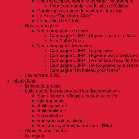
Une Parole juive contre le racisme - la brochure
Pour commander sur le site de l'éditeur
Paroles juives contre le racisme - les clips
La Revue "De l'Autre Côté"
Le bulletin UJFP-Info
Nos campagnes
Nos campagnes en cours
Campagne UJFP : Urgence guerre à Gaza
Film Yallah Gaza
Nos campagnes terminées
Campagne UJFP : La pépinière
Campagne UJFP : Urgence Gaza déplacés
Campagne UJFP : Le château d'eau de Khu
Campagne UJFP : De l'oxygène pour Gaza
Campagne "Un bateau pour Gaza"
Les actions BDS
Informations
Brèves de presse
Lutte contre les racismes et les discriminations
Sans-papiers, réfugiés, migrants, exilés
Islamophobie
Antitsiganisme
Antisémitisme
Négrophobie
Racisme anti-asiatique
Racisme systémique, racisme d'État
Atteintes aux libertés
En région