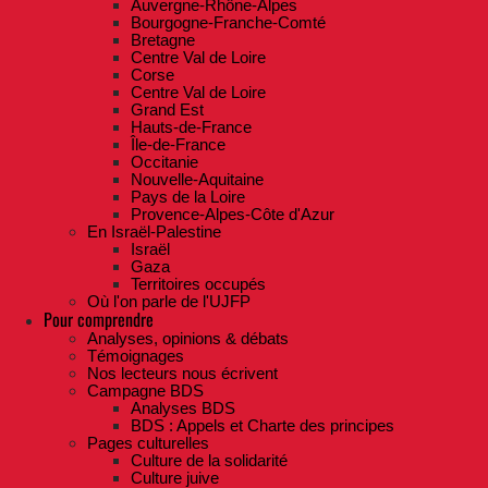
Auvergne-Rhône-Alpes
Bourgogne-Franche-Comté
Bretagne
Centre Val de Loire
Corse
Centre Val de Loire
Grand Est
Hauts-de-France
Île-de-France
Occitanie
Nouvelle-Aquitaine
Pays de la Loire
Provence-Alpes-Côte d'Azur
En Israël-Palestine
Israël
Gaza
Territoires occupés
Où l'on parle de l'UJFP
Pour comprendre
Analyses, opinions & débats
Témoignages
Nos lecteurs nous écrivent
Campagne BDS
Analyses BDS
BDS : Appels et Charte des principes
Pages culturelles
Culture de la solidarité
Culture juive