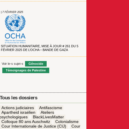
| 7 FÉVRIER 2025
SITUATION HUMANITAIRE, MISE À JOUR # 261 DU 5
FÉVRIER 2025 DE L’OCHA – BANDE DE GAZA
Voir le-s sujet-s
Génocide
Témoignages de Palestine
Tous les dossiers
Actions judiciaires
Antifascisme
Apartheid israélien
Ateliers
psychologiques
BlackLivesMatter
Colloque 80 ans Auschwitz
Colonialisme
Cour Internationale de Justice (CIJ)
Cour