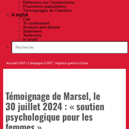
Réflexions sur l’antisionisme
Prisonniers palestiniens
Témoignages de Palestine
In english
Call
To understand
Analysis and debate
Statement
Testimony
In israel
Accueil UJFP
|
Campagne UJFP : Urgence guerre à Gaza
Témoignage de Marsel, le
30 juillet 2024 : « soutien
psychologique pour les
femmes »