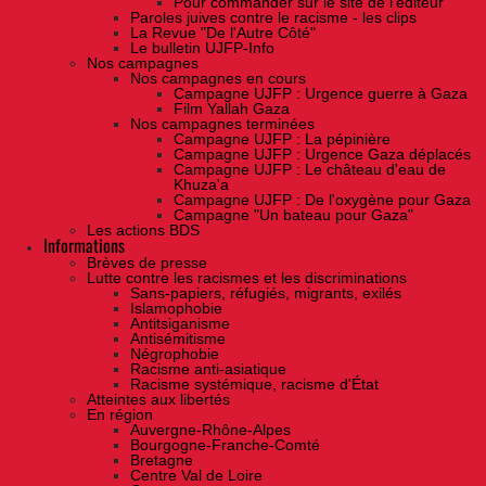
Pour commander sur le site de l'éditeur
Paroles juives contre le racisme - les clips
La Revue "De l'Autre Côté"
Le bulletin UJFP-Info
Nos campagnes
Nos campagnes en cours
Campagne UJFP : Urgence guerre à Gaza
Film Yallah Gaza
Nos campagnes terminées
Campagne UJFP : La pépinière
Campagne UJFP : Urgence Gaza déplacés
Campagne UJFP : Le château d'eau de
Khuza'a
Campagne UJFP : De l'oxygène pour Gaza
Campagne "Un bateau pour Gaza"
Les actions BDS
Informations
Brèves de presse
Lutte contre les racismes et les discriminations
Sans-papiers, réfugiés, migrants, exilés
Islamophobie
Antitsiganisme
Antisémitisme
Négrophobie
Racisme anti-asiatique
Racisme systémique, racisme d'État
Atteintes aux libertés
En région
Auvergne-Rhône-Alpes
Bourgogne-Franche-Comté
Bretagne
Centre Val de Loire