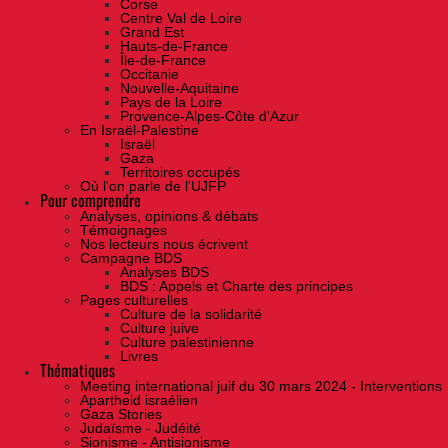
Corse
Centre Val de Loire
Grand Est
Hauts-de-France
Île-de-France
Occitanie
Nouvelle-Aquitaine
Pays de la Loire
Provence-Alpes-Côte d'Azur
En Israël-Palestine
Israël
Gaza
Territoires occupés
Où l'on parle de l'UJFP
Pour comprendre
Analyses, opinions & débats
Témoignages
Nos lecteurs nous écrivent
Campagne BDS
Analyses BDS
BDS : Appels et Charte des principes
Pages culturelles
Culture de la solidarité
Culture juive
Culture palestinienne
Livres
Thématiques
Meeting international juif du 30 mars 2024 - Interventions
Apartheid israélien
Gaza Stories
Judaïsme - Judéité
Sionisme - Antisionisme