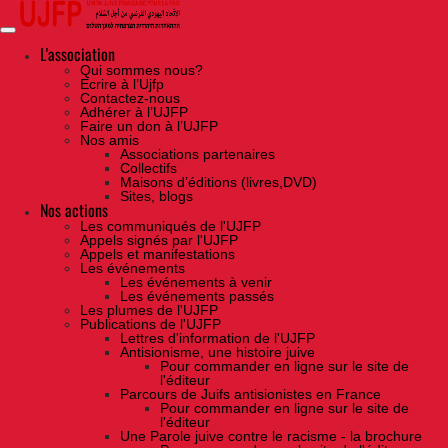
Skip
to
the
content
L'association
Qui sommes nous?
Ecrire à l’Ujfp
Contactez-nous
Adhérer à l’UJFP
Faire un don à l’UJFP
Nos amis
Associations partenaires
Collectifs
Maisons d’éditions (livres,DVD)
Sites, blogs
Nos actions
Les communiqués de l'UJFP
Appels signés par l'UJFP
Appels et manifestations
Les événements
Les événements à venir
Les événements passés
Les plumes de l'UJFP
Publications de l'UJFP
Lettres d'information de l'UJFP
Antisionisme, une histoire juive
Pour commander en ligne sur le site de
l'éditeur
Parcours de Juifs antisionistes en France
Pour commander en ligne sur le site de
l'éditeur
Une Parole juive contre le racisme - la brochure