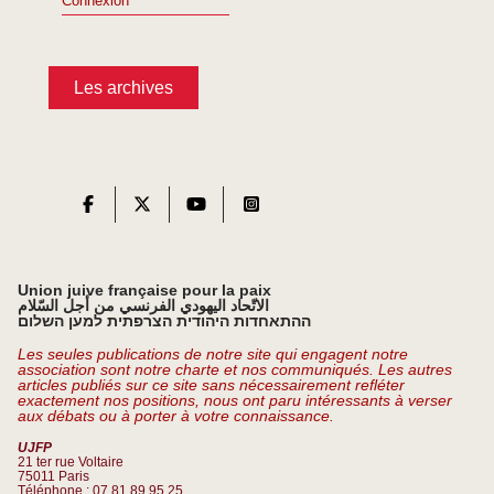
Connexion
Les archives
Union juive française pour la paix
الاتّحاد اليهودي الفرنسي من أجل السّلام
ההתאחדות היהודית הצרפתית למען השלום
Les seules publications de notre site qui engagent notre
association sont notre charte et nos communiqués. Les autres
articles publiés sur ce site sans nécessairement refléter
exactement nos positions, nous ont paru intéressants à verser
aux débats ou à porter à votre connaissance.
UJFP
21 ter rue Voltaire
75011 Paris
Téléphone : 07 81 89 95 25