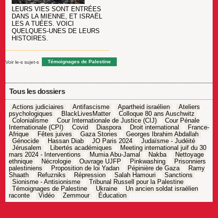
LEURS VIES SONT ENTRÉES
DANS LA MIENNE, ET ISRAËL
LES A TUÉES. VOICI
QUELQUES-UNES DE LEURS
HISTOIRES.
Voir le-s sujet-s
Témoignages de Palestine
Tous les dossiers
Actions judiciaires
Antifascisme
Apartheid israélien
Ateliers
psychologiques
BlackLivesMatter
Colloque 80 ans Auschwitz
Colonialisme
Cour Internationale de Justice (CIJ)
Cour Pénale
Internationale (CPI)
Covid
Diaspora
Droit international
France-
Afrique
Fêtes juives
Gaza Stories
Georges Ibrahim Abdallah
Génocide
Hassan Diab
JO Paris 2024
Judaïsme - Judéité
Jérusalem
Libertés académiques
Meeting international juif du 30
mars 2024 - Interventions
Mumia Abu-Jamal
Nakba
Nettoyage
ethnique
Nécrologie
Ouvrage UJFP
Pinkwashing
Prisonniers
palestiniens
Proposition de loi Yadan
Pépinière de Gaza
Ramy
Shaath
Refuzniks
Répression
Salah Hamouri
Sanctions
Sionisme - Antisionisme
Tribunal Russell pour la Palestine
Témoignages de Palestine
Ukraine
Un ancien soldat israélien
raconte
Vidéo
Zemmour
Éducation
Navigation
de