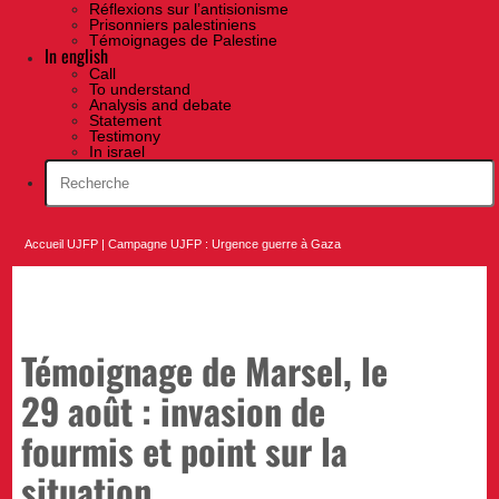
Réflexions sur l’antisionisme
Prisonniers palestiniens
Témoignages de Palestine
In english
Call
To understand
Analysis and debate
Statement
Testimony
In israel
Accueil UJFP
|
Campagne UJFP : Urgence guerre à Gaza
Témoignage de Marsel, le
29 août : invasion de
fourmis et point sur la
situation