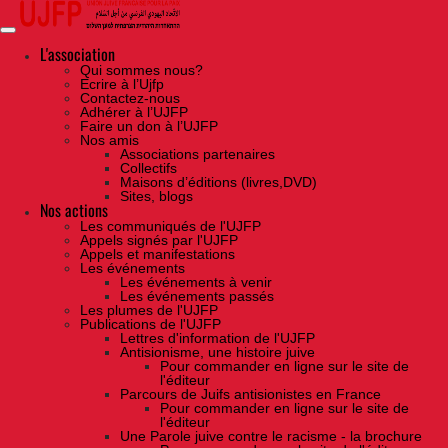
Skip
to
the
content
L'association
Qui sommes nous?
Ecrire à l’Ujfp
Contactez-nous
Adhérer à l’UJFP
Faire un don à l’UJFP
Nos amis
Associations partenaires
Collectifs
Maisons d’éditions (livres,DVD)
Sites, blogs
Nos actions
Les communiqués de l'UJFP
Appels signés par l'UJFP
Appels et manifestations
Les événements
Les événements à venir
Les événements passés
Les plumes de l'UJFP
Publications de l'UJFP
Lettres d'information de l'UJFP
Antisionisme, une histoire juive
Pour commander en ligne sur le site de
l'éditeur
Parcours de Juifs antisionistes en France
Pour commander en ligne sur le site de
l'éditeur
Une Parole juive contre le racisme - la brochure