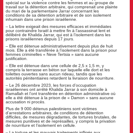
spécial sur la violence contre les femmes et au groupe de
travail sur la détention arbitraire, qui comprenait une plainte
du mari de la parlementaire Jarrar concernant les
conditions de sa détention arbitraire et de son isolement
inhumain dans une prison israélienne.
– La lettre exigeait des mesures efficaces et immédiates
pour contraindre Israël à mettre fin à l’assassinat lent et
délibéré de Khalida Jarrar, qui est à l’isolement dans les
prisons israéliennes depuis 17 jours.
– Elle est détenue administrativement depuis plus de huit
mois. Elle a été transférée à l’isolement dans la prison pour
femmes criminelles « Neve Tertsia » sans aucune
justification.
– Elle est détenue dans une cellule de 2,5 x 1,5 m, y
compris la terrasse en béton sur laquelle elle dort et les
toilettes ouvertes sans aucun rideau, tandis que les
autorités pénitentiaires retardent la livraison de nourriture.
– Le 26 décembre 2023, les forces d’occupation
israéliennes ont arrêté Khalida Jarrar à son domicile à
Ramallah et l’ont transférée en détention administrative où
elle a été détenue à la prison de « Damon » sans aucune
accusation ni procès.
Plus de 9 000 détenus palestiniens sont victimes
d’arrestations arbitraires, de conditions de détention
difficiles, de mesures dégradantes, de tortures brutales, de
mesures punitives et de représailles, y compris la privation
de nourriture et l’isolement en cellule.
– La torture et les mauvais traitements infligés aux