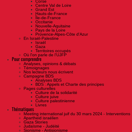
Corse
Centre Val de Loire
Grand Est
Hauts-de-France
Île-de-France
Occitanie
Nouvelle-Aquitaine
Pays de la Loire
Provence-Alpes-Côte d'Azur
En Israël-Palestine
Israël
Gaza
Territoires occupés
Où l'on parle de l'UJFP
Pour comprendre
Analyses, opinions & débats
Témoignages
Nos lecteurs nous écrivent
Campagne BDS
Analyses BDS
BDS : Appels et Charte des principes
Pages culturelles
Culture de la solidarité
Culture juive
Culture palestinienne
Livres
Thématiques
Meeting international juif du 30 mars 2024 - Interventions
Apartheid israélien
Gaza Stories
Judaïsme - Judéité
Sionisme - Antisionisme