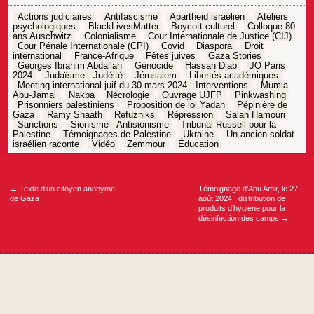
Actions judiciaires
Antifascisme
Apartheid israélien
Ateliers
psychologiques
BlackLivesMatter
Boycott culturel
Colloque 80
ans Auschwitz
Colonialisme
Cour Internationale de Justice (CIJ)
Cour Pénale Internationale (CPI)
Covid
Diaspora
Droit
international
France-Afrique
Fêtes juives
Gaza Stories
Georges Ibrahim Abdallah
Génocide
Hassan Diab
JO Paris
2024
Judaïsme - Judéité
Jérusalem
Libertés académiques
Meeting international juif du 30 mars 2024 - Interventions
Mumia
Abu-Jamal
Nakba
Nécrologie
Ouvrage UJFP
Pinkwashing
Prisonniers palestiniens
Proposition de loi Yadan
Pépinière de
Gaza
Ramy Shaath
Refuzniks
Répression
Salah Hamouri
Sanctions
Sionisme - Antisionisme
Tribunal Russell pour la
Palestine
Témoignages de Palestine
Ukraine
Un ancien soldat
israélien raconte
Vidéo
Zemmour
Éducation
Navigation
de
l’article
←
Texte d’un citoyen anonyme
Témoignage d’Abu Amir, le 27
de Gaza
août 2024 : distribution de
produits d’hygiène pour la
désinfection des camps
→