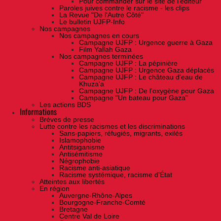
Pour commander sur le site de l'éditeur
Paroles juives contre le racisme - les clips
La Revue "De l'Autre Côté"
Le bulletin UJFP-Info
Nos campagnes
Nos campagnes en cours
Campagne UJFP : Urgence guerre à Gaza
Film Yallah Gaza
Nos campagnes terminées
Campagne UJFP : La pépinière
Campagne UJFP : Urgence Gaza déplacés
Campagne UJFP : Le château d'eau de
Khuza'a
Campagne UJFP : De l'oxygène pour Gaza
Campagne "Un bateau pour Gaza"
Les actions BDS
Informations
Brèves de presse
Lutte contre les racismes et les discriminations
Sans-papiers, réfugiés, migrants, exilés
Islamophobie
Antitsiganisme
Antisémitisme
Négrophobie
Racisme anti-asiatique
Racisme systémique, racisme d'État
Atteintes aux libertés
En région
Auvergne-Rhône-Alpes
Bourgogne-Franche-Comté
Bretagne
Centre Val de Loire