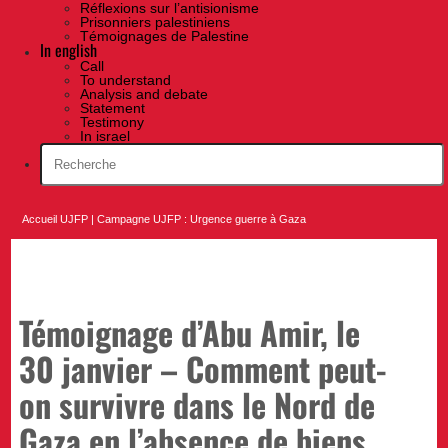
Réflexions sur l’antisionisme
Prisonniers palestiniens
Témoignages de Palestine
In english
Call
To understand
Analysis and debate
Statement
Testimony
In israel
Accueil UJFP
|
Campagne UJFP : Urgence guerre à Gaza
Témoignage d’Abu Amir, le
30 janvier – Comment peut-
on survivre dans le Nord de
Gaza en l’absence de biens