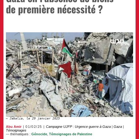
de première nécessité ?
Jabalia, le 29 janvier 2025
Abu Amir
01/02/25
Campagne UJFP : Urgence guerre à Gaza
|
Gaza
|
Témoignages
— thématiques :
Génocide
,
Témoignages de Palestine