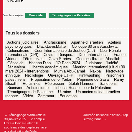
VIVANTE
Voir le-s sujet-s
Génocide
Témoignages de Palestine
Tous les dossiers
Actions judiciaires
Antifascisme
Apartheid israélien
Ateliers
psychologiques
BlackLivesMatter
Colloque 80 ans Auschwitz
Colonialisme
Cour Internationale de Justice (CIJ)
Cour Pénale
Internationale (CPI)
Covid
Diaspora
Droit international
France-
Afrique
Fêtes juives
Gaza Stories
Georges Ibrahim Abdallah
Génocide
Hassan Diab
JO Paris 2024
Judaïsme - Judéité
Jérusalem
Libertés académiques
Meeting international juif du 30
mars 2024 - Interventions
Mumia Abu-Jamal
Nakba
Nettoyage
ethnique
Nécrologie
Ouvrage UJFP
Pinkwashing
Prisonniers
palestiniens
Proposition de loi Yadan
Pépinière de Gaza
Ramy
Shaath
Refuzniks
Répression
Salah Hamouri
Sanctions
Sionisme - Antisionisme
Tribunal Russell pour la Palestine
Témoignages de Palestine
Ukraine
Un ancien soldat israélien
raconte
Vidéo
Zemmour
Éducation
Navigation
de
l’article
←
Témoignage d’Abu Amir, le
Journée nationale d’action Stop
30 janvier 2025 – Le camp Al-
Arming Israël
→
Ezza à Deir al-Balah : la
souffrance des déplacés face
à la diminution de l’aide