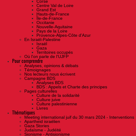
Corse
Centre Val de Loire
Grand Est
Hauts-de-France
Île-de-France
Occitanie
Nouvelle-Aquitaine
Pays de la Loire
Provence-Alpes-Côte d'Azur
En Israël-Palestine
Israël
Gaza
Territoires occupés
Où l'on parle de l'UJFP
Pour comprendre
Analyses, opinions & débats
Témoignages
Nos lecteurs nous écrivent
Campagne BDS
Analyses BDS
BDS : Appels et Charte des principes
Pages culturelles
Culture de la solidarité
Culture juive
Culture palestinienne
Livres
Thématiques
Meeting international juif du 30 mars 2024 - Interventions
Apartheid israélien
Gaza Stories
Judaïsme - Judéité
Sionisme - Antisionisme