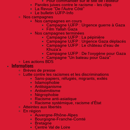
Pour commander sur le site de l'éditeur
Paroles juives contre le racisme - les clips
La Revue "De l'Autre Côté"
Le bulletin UJFP-Info
Nos campagnes
Nos campagnes en cours
Campagne UJFP : Urgence guerre à Gaza
Film Yallah Gaza
Nos campagnes terminées
Campagne UJFP : La pépinière
Campagne UJFP : Urgence Gaza déplacés
Campagne UJFP : Le château d'eau de
Khuza'a
Campagne UJFP : De l'oxygène pour Gaza
Campagne "Un bateau pour Gaza"
Les actions BDS
Informations
Brèves de presse
Lutte contre les racismes et les discriminations
Sans-papiers, réfugiés, migrants, exilés
Islamophobie
Antitsiganisme
Antisémitisme
Négrophobie
Racisme anti-asiatique
Racisme systémique, racisme d'État
Atteintes aux libertés
En région
Auvergne-Rhône-Alpes
Bourgogne-Franche-Comté
Bretagne
Centre Val de Loire