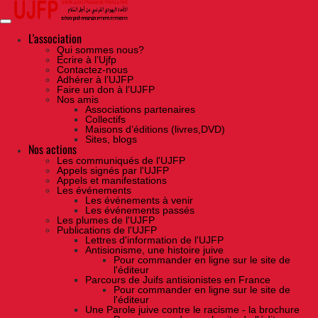
Skip
to
the
content
L'association
Qui sommes nous?
Ecrire à l’Ujfp
Contactez-nous
Adhérer à l’UJFP
Faire un don à l’UJFP
Nos amis
Associations partenaires
Collectifs
Maisons d’éditions (livres,DVD)
Sites, blogs
Nos actions
Les communiqués de l'UJFP
Appels signés par l'UJFP
Appels et manifestations
Les événements
Les événements à venir
Les événements passés
Les plumes de l'UJFP
Publications de l'UJFP
Lettres d'information de l'UJFP
Antisionisme, une histoire juive
Pour commander en ligne sur le site de
l'éditeur
Parcours de Juifs antisionistes en France
Pour commander en ligne sur le site de
l'éditeur
Une Parole juive contre le racisme - la brochure