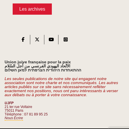
Les archives
Union juive française pour la paix
الاتّحاد اليهودي الفرنسي من أجل السّلام
ההתאחדות היהודית הצרפתית למען השלום
Les seules publications de notre site qui engagent notre
association sont notre charte et nos communiqués. Les autres
articles publiés sur ce site sans nécessairement refléter
exactement nos positions, nous ont paru intéressants à verser
aux débats ou à porter à votre connaissance.
UJFP
21 ter rue Voltaire
75011 Paris
Téléphone : 07 81 89 95 25
Nous Écrire