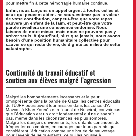
pour mettre fin à cette hémorragie humaine continue.
Enfin, nous lançons un appel urgent à toutes celles et
ceux qui peuvent aider : ne sous-estimez pas la valeur
de votre contribution, car peut-être que votre repas
sauvera un enfant de la faim, et peut-être que votre
parole réveillera une conscience endormie. Nous
faisons de notre mieux, mais nous ne pouvons pas y
arriver seuls. Aujourd’hui, plus que jamais, nous avons
besoin d’une position humanitaire collective pour
sauver ce qui reste de vie, de dignité au milieu de cette
catastrophe.
Continuité du travail éducatif et
soutien aux élèves malgré l’agression
Malgré les bombardements incessants et la peur
omniprésente dans la bande de Gaza, les centres éducatifs
de l’UJFP poursuivent leur mission dans les zones d’Al-
Mawasi à Khan Younès et à l’ouest de Nuseirat, convaincus
que l’éducation est un droit fondamental qui ne disparaît
pas, même dans les circonstances les plus sombres.
Malgré les dangers environnants, les enfants continuent de
fréquenter ces centres, encouragés par leurs parents qui
considèrent l’éducation comme une bouée de sauvetage
pour l’avenir de leurs enfants, ce qui les pousse à