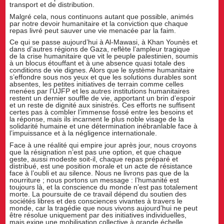
transport et de distribution.
Malgré cela, nous continuons autant que possible, animés
par notre devoir humanitaire et la conviction que chaque
repas livré peut sauver une vie menacée par la faim.
Ce qui se passe aujourd’hui à Al-Mawasi, à Khan Younès et
dans d’autres régions de Gaza, reflète l’ampleur tragique
de la crise humanitaire que vit le peuple palestinien, soumis
à un blocus étouffant et à une absence quasi totale des
conditions de vie dignes. Alors que le système humanitaire
s’effondre sous nos yeux et que les solutions durables sont
absentes, les petites initiatives de terrain comme celles
menées par l’UJFP et les autres institutions humanitaires
restent un dernier souffle de vie, apportant un brin d’espoir
et un reste de dignité aux sinistrés. Ces efforts ne suffisent
certes pas à combler l’immense fossé entre les besoins et
la réponse, mais ils incarnent le plus noble visage de la
solidarité humaine et une détermination inébranlable face à
l’impuissance et à la négligence internationale.
Face à une réalité qui empire jour après jour, nous croyons
que la résignation n’est pas une option, et que chaque
geste, aussi modeste soit-il, chaque repas préparé et
distribué, est une position morale et un acte de résistance
face à l’oubli et au silence. Nous ne livrons pas que de la
nourriture ; nous portons un message : l’humanité est
toujours là, et la conscience du monde n’est pas totalement
morte. La poursuite de ce travail dépend du soutien des
sociétés libres et des consciences vivantes à travers le
monde, car la tragédie que nous vivons aujourd’hui ne peut
être résolue uniquement par des initiatives individuelles,
mais exige une mobilisation collective à grande échelle