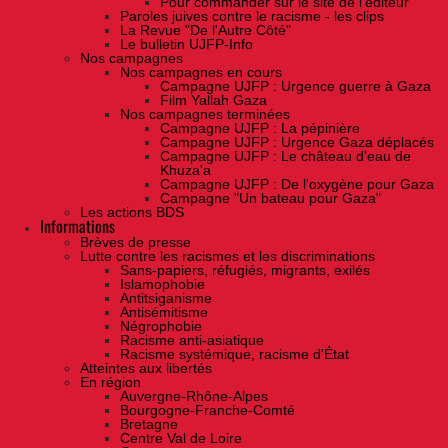
Pour commander sur le site de l'éditeur
Paroles juives contre le racisme - les clips
La Revue "De l'Autre Côté"
Le bulletin UJFP-Info
Nos campagnes
Nos campagnes en cours
Campagne UJFP : Urgence guerre à Gaza
Film Yallah Gaza
Nos campagnes terminées
Campagne UJFP : La pépinière
Campagne UJFP : Urgence Gaza déplacés
Campagne UJFP : Le château d'eau de
Khuza'a
Campagne UJFP : De l'oxygène pour Gaza
Campagne "Un bateau pour Gaza"
Les actions BDS
Informations
Brèves de presse
Lutte contre les racismes et les discriminations
Sans-papiers, réfugiés, migrants, exilés
Islamophobie
Antitsiganisme
Antisémitisme
Négrophobie
Racisme anti-asiatique
Racisme systémique, racisme d'État
Atteintes aux libertés
En région
Auvergne-Rhône-Alpes
Bourgogne-Franche-Comté
Bretagne
Centre Val de Loire