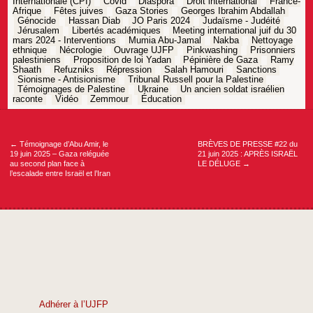
Internationale (CPI)
Covid
Diaspora
Droit international
France-
Afrique
Fêtes juives
Gaza Stories
Georges Ibrahim Abdallah
Génocide
Hassan Diab
JO Paris 2024
Judaïsme - Judéité
Jérusalem
Libertés académiques
Meeting international juif du 30
mars 2024 - Interventions
Mumia Abu-Jamal
Nakba
Nettoyage
ethnique
Nécrologie
Ouvrage UJFP
Pinkwashing
Prisonniers
palestiniens
Proposition de loi Yadan
Pépinière de Gaza
Ramy
Shaath
Refuzniks
Répression
Salah Hamouri
Sanctions
Sionisme - Antisionisme
Tribunal Russell pour la Palestine
Témoignages de Palestine
Ukraine
Un ancien soldat israélien
raconte
Vidéo
Zemmour
Éducation
Navigation
de
l’article
←
Témoignage d’Abu Amir, le
BRÈVES DE PRESSE #22 du
19 juin 2025 – Gaza reléguée
21 juin 2025 : APRÈS ISRAËL
au second plan face à
LE DÉLUGE
→
l’escalade entre Israël et l’Iran
Adhérer à l’UJFP