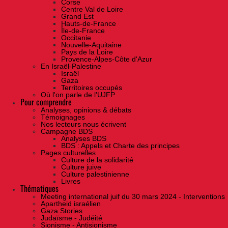
Corse
Centre Val de Loire
Grand Est
Hauts-de-France
Île-de-France
Occitanie
Nouvelle-Aquitaine
Pays de la Loire
Provence-Alpes-Côte d'Azur
En Israël-Palestine
Israël
Gaza
Territoires occupés
Où l'on parle de l'UJFP
Pour comprendre
Analyses, opinions & débats
Témoignages
Nos lecteurs nous écrivent
Campagne BDS
Analyses BDS
BDS : Appels et Charte des principes
Pages culturelles
Culture de la solidarité
Culture juive
Culture palestinienne
Livres
Thématiques
Meeting international juif du 30 mars 2024 - Interventions
Apartheid israélien
Gaza Stories
Judaïsme - Judéité
Sionisme - Antisionisme