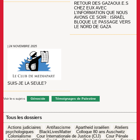
RETOUR DES GAZAOUI.E.S
CHEZ EUX AVEC
L’INFORMATION QUE NOUS
AVONS CE SOIR : ISRAËL
BLOQUE LE PASSAGE VERS
LE NORD DE GAZA
| 24 NOVEMBRE 2025
SUIS-JE LA SEULE?
Voir le-s sujet-s
Génocide
Témoignages de Palestine
Tous les dossiers
Actions judiciaires
Antifascisme
Apartheid israélien
Ateliers
psychologiques
BlackLivesMatter
Colloque 80 ans Auschwitz
Colonialisme
Cour Internationale de Justice (CIJ)
Cour Pénale