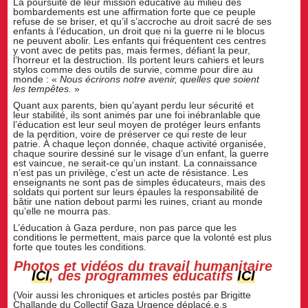
La poursuite de leur mission éducative au milieu des
bombardements est une affirmation forte que ce peuple
refuse de se briser, et qu’il s’accroche au droit sacré de ses
enfants à l’éducation, un droit que ni la guerre ni le blocus
ne peuvent abolir. Les enfants qui fréquentent ces centres
y vont avec de petits pas, mais fermes, défiant la peur,
l’horreur et la destruction. Ils portent leurs cahiers et leurs
stylos comme des outils de survie, comme pour dire au
monde : «
Nous écrirons notre avenir, quelles que soient
les tempêtes.
»
Quant aux parents, bien qu’ayant perdu leur sécurité et
leur stabilité, ils sont animés par une foi inébranlable que
l’éducation est leur seul moyen de protéger leurs enfants
de la perdition, voire de préserver ce qui reste de leur
patrie. À chaque leçon donnée, chaque activité organisée,
chaque sourire dessiné sur le visage d’un enfant, la guerre
est vaincue, ne serait-ce qu’un instant. La connaissance
n’est pas un privilège, c’est un acte de résistance. Les
enseignants ne sont pas de simples éducateurs, mais des
soldats qui portent sur leurs épaules la responsabilité de
bâtir une nation debout parmi les ruines, criant au monde
qu’elle ne mourra pas.
L’éducation à Gaza perdure, non pas parce que les
conditions le permettent, mais parce que la volonté est plus
forte que toutes les conditions.
Photos et vidéos du travail humanitaire
ICI
, des programmes éducatifs
ICI
(Voir aussi les chroniques et articles postés par Brigitte
Challande du Collectif Gaza Urgence déplacé.e.s