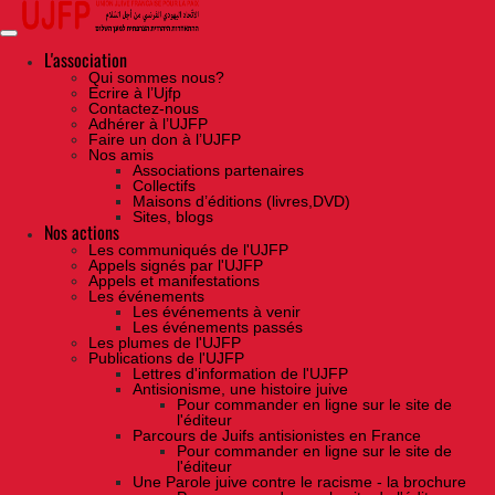
Skip
to
the
content
L'association
Qui sommes nous?
Ecrire à l’Ujfp
Contactez-nous
Adhérer à l’UJFP
Faire un don à l’UJFP
Nos amis
Associations partenaires
Collectifs
Maisons d’éditions (livres,DVD)
Sites, blogs
Nos actions
Les communiqués de l'UJFP
Appels signés par l'UJFP
Appels et manifestations
Les événements
Les événements à venir
Les événements passés
Les plumes de l'UJFP
Publications de l'UJFP
Lettres d'information de l'UJFP
Antisionisme, une histoire juive
Pour commander en ligne sur le site de
l'éditeur
Parcours de Juifs antisionistes en France
Pour commander en ligne sur le site de
l'éditeur
Une Parole juive contre le racisme - la brochure