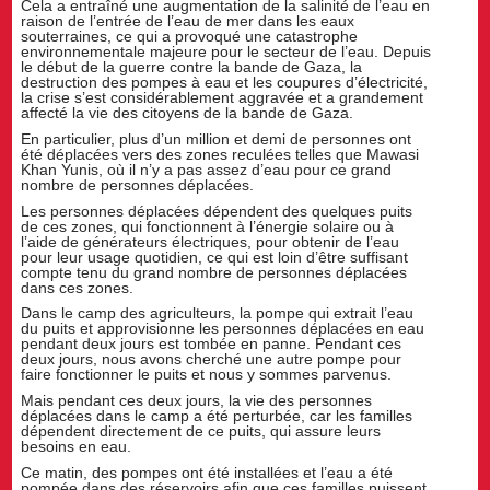
Cela a entraîné une augmentation de la salinité de l’eau en
raison de l’entrée de l’eau de mer dans les eaux
souterraines, ce qui a provoqué une catastrophe
environnementale majeure pour le secteur de l’eau. Depuis
le début de la guerre contre la bande de Gaza, la
destruction des pompes à eau et les coupures d’électricité,
la crise s’est considérablement aggravée et a grandement
affecté la vie des citoyens de la bande de Gaza.
En particulier, plus d’un million et demi de personnes ont
été déplacées vers des zones reculées telles que Mawasi
Khan Yunis, où il n’y a pas assez d’eau pour ce grand
nombre de personnes déplacées.
Les personnes déplacées dépendent des quelques puits
de ces zones, qui fonctionnent à l’énergie solaire ou à
l’aide de générateurs électriques, pour obtenir de l’eau
pour leur usage quotidien, ce qui est loin d’être suffisant
compte tenu du grand nombre de personnes déplacées
dans ces zones.
Dans le camp des agriculteurs, la pompe qui extrait l’eau
du puits et approvisionne les personnes déplacées en eau
pendant deux jours est tombée en panne. Pendant ces
deux jours, nous avons cherché une autre pompe pour
faire fonctionner le puits et nous y sommes parvenus.
Mais pendant ces deux jours, la vie des personnes
déplacées dans le camp a été perturbée, car les familles
dépendent directement de ce puits, qui assure leurs
besoins en eau.
Ce matin, des pompes ont été installées et l’eau a été
pompée dans des réservoirs afin que ces familles puissent