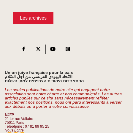
Les archives
Union juive française pour la paix
الاتّحاد اليهودي الفرنسي من أجل السّلام
ההתאחדות היהודית הצרפתית למען השלום
Les seules publications de notre site qui engagent notre
association sont notre charte et nos communiqués. Les autres
articles publiés sur ce site sans nécessairement refléter
exactement nos positions, nous ont paru intéressants à verser
aux débats ou à porter à votre connaissance.
UJFP
21 ter rue Voltaire
75011 Paris
Téléphone : 07 81 89 95 25
Nous Écrire