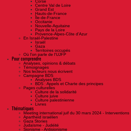
Corse
Centre Val de Loire
Grand Est
Hauts-de-France
Île-de-France
Occitanie
Nouvelle-Aquitaine
Pays de la Loire
Provence-Alpes-Côte d'Azur
En Israël-Palestine
Israël
Gaza
Territoires occupés
Où l'on parle de l'UJFP
Pour comprendre
Analyses, opinions & débats
Témoignages
Nos lecteurs nous écrivent
Campagne BDS
Analyses BDS
BDS : Appels et Charte des principes
Pages culturelles
Culture de la solidarité
Culture juive
Culture palestinienne
Livres
Thématiques
Meeting international juif du 30 mars 2024 - Interventions
Apartheid israélien
Gaza Stories
Judaïsme - Judéité
Sionisme - Antisionisme