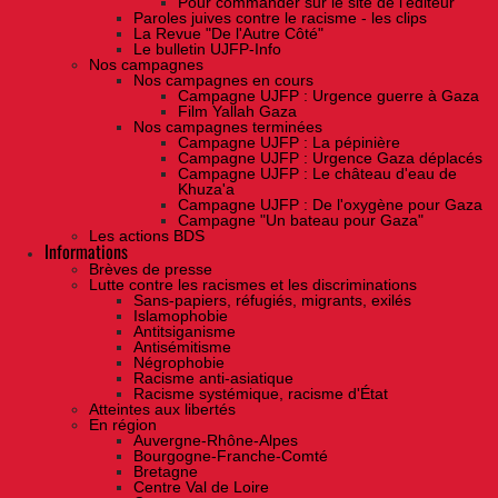
Pour commander sur le site de l'éditeur
Paroles juives contre le racisme - les clips
La Revue "De l'Autre Côté"
Le bulletin UJFP-Info
Nos campagnes
Nos campagnes en cours
Campagne UJFP : Urgence guerre à Gaza
Film Yallah Gaza
Nos campagnes terminées
Campagne UJFP : La pépinière
Campagne UJFP : Urgence Gaza déplacés
Campagne UJFP : Le château d'eau de
Khuza'a
Campagne UJFP : De l'oxygène pour Gaza
Campagne "Un bateau pour Gaza"
Les actions BDS
Informations
Brèves de presse
Lutte contre les racismes et les discriminations
Sans-papiers, réfugiés, migrants, exilés
Islamophobie
Antitsiganisme
Antisémitisme
Négrophobie
Racisme anti-asiatique
Racisme systémique, racisme d'État
Atteintes aux libertés
En région
Auvergne-Rhône-Alpes
Bourgogne-Franche-Comté
Bretagne
Centre Val de Loire