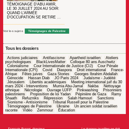
TÉMOIGNAGE D’ABU AMIR,
LE 30 JUILLET 2024 AU SOIR:
QUAND L’ARMÉE
D’OCCUPATION SE RETIRE …
Voir le-s sujet-s
Témoignages de Palestine
Tous les dossiers
Actions judiciaires
Antifascisme
Apartheid israélien
Ateliers
psychologiques
BlackLivesMatter
Colloque 80 ans Auschwitz
Colonialisme
Cour Internationale de Justice (CIJ)
Cour Pénale
Internationale (CPI)
Covid
Diaspora
Droit international
France-
Afrique
Fêtes juives
Gaza Stories
Georges Ibrahim Abdallah
Génocide
Hassan Diab
JO Paris 2024
Judaïsme - Judéité
Jérusalem
Libertés académiques
Meeting international juif du 30
mars 2024 - Interventions
Mumia Abu-Jamal
Nakba
Nettoyage
ethnique
Nécrologie
Ouvrage UJFP
Pinkwashing
Prisonniers
palestiniens
Proposition de loi Yadan
Pépinière de Gaza
Ramy
Shaath
Refuzniks
Répression
Salah Hamouri
Sanctions
Sionisme - Antisionisme
Tribunal Russell pour la Palestine
Témoignages de Palestine
Ukraine
Un ancien soldat israélien
raconte
Vidéo
Zemmour
Éducation
Navigation
de
l’article
←
Francois Burgat, directeur
Le drapeau israélien ne doit