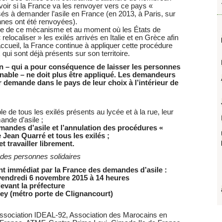
oir si la France va les renvoyer vers ce pays «
isés à demander l’asile en France (en 2013, à Paris, sur
nnes ont été renvoyées).
use de ce mécanisme et au moment où les États de
elocaliser » les exilés arrivés en Italie et en Grèce afin
ccueil, la France continue à appliquer cette procédure
x qui sont déjà présents sur son territoire.
in – qui a pour conséquence de laisser les personnes
inable – ne doit plus être appliqué. Les demandeurs
r demande dans le pays de leur choix à l’intérieur de
le de tous les exilés présents au lycée et à la rue, leur
ande d’asile ;
mandes d’asile et l’annulation des procédures «
 Jean Quarré et tous les exilés ;
t travailler librement.
 des personnes solidaires
t immédiat par la France des demandes d’asile :
endredi 6 novembre 2015 à 14 heures
evant la préfecture
ey (métro porte de Clignancourt)
Association IDEAL-92, Association des Marocains en