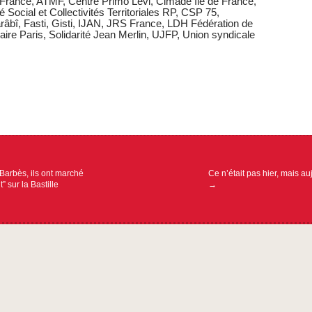
 France, ATMF, Centre Primo Levi, Cimade Ile de France,
cial et Collectivités Territoriales RP, CSP 75,
râbî, Fasti, Gisti, IJAN, JRS France, LDH Fédération de
ire Paris, Solidarité Jean Merlin, UJFP, Union syndicale
ion
arbès, ils ont marché
Ce n’était pas hier, mais au
 sur la Bastille
→