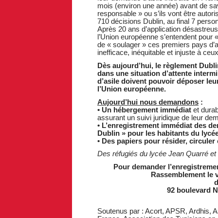
mois (environ une année) avant de sav
responsable » ou s’ils vont être autor
710 décisions Dublin, au final 7 perso
Après 20 ans d’application désastre
l’Union européenne s’entendent pour « r
de « soulager » ces premiers pays d’a
inefficace, inéquitable et injuste à ceu
Dès aujourd’hui, le règlement Dubl
dans une situation d’attente interm
d’asile doivent pouvoir déposer leu
l’Union européenne.
Aujourd’hui nous demandons
:
• Un hébergement immédiat
et durab
assurant un suivi juridique de leur dem
• L’enregistrement immédiat des de
Dublin » pour les habitants du lycée
• Des papiers pour résider, circuler e
Des réfugiés du lycée Jean Quarré et
Pour demander l’enregistremen
Rassemblement le v
d
92 boulevard N
Soutenus par : Acort, APSR, Ardhis, 