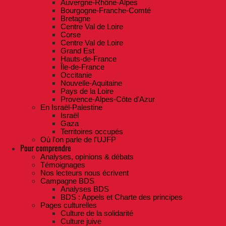
Auvergne-Rhône-Alpes
Bourgogne-Franche-Comté
Bretagne
Centre Val de Loire
Corse
Centre Val de Loire
Grand Est
Hauts-de-France
Île-de-France
Occitanie
Nouvelle-Aquitaine
Pays de la Loire
Provence-Alpes-Côte d'Azur
En Israël-Palestine
Israël
Gaza
Territoires occupés
Où l'on parle de l'UJFP
Pour comprendre
Analyses, opinions & débats
Témoignages
Nos lecteurs nous écrivent
Campagne BDS
Analyses BDS
BDS : Appels et Charte des principes
Pages culturelles
Culture de la solidarité
Culture juive