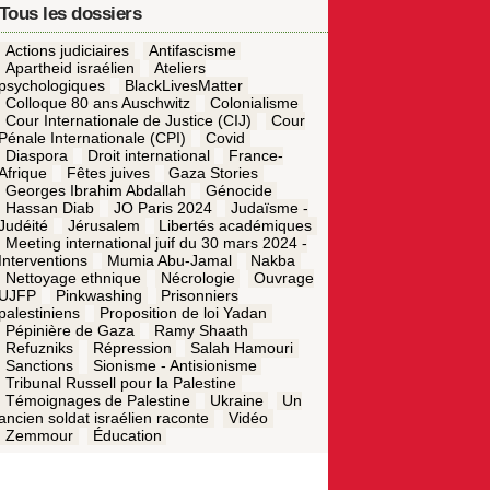
Tous les dossiers
Actions judiciaires
Antifascisme
Apartheid israélien
Ateliers
psychologiques
BlackLivesMatter
Colloque 80 ans Auschwitz
Colonialisme
Cour Internationale de Justice (CIJ)
Cour
Pénale Internationale (CPI)
Covid
Diaspora
Droit international
France-
Afrique
Fêtes juives
Gaza Stories
Georges Ibrahim Abdallah
Génocide
Hassan Diab
JO Paris 2024
Judaïsme -
Judéité
Jérusalem
Libertés académiques
Meeting international juif du 30 mars 2024 -
Interventions
Mumia Abu-Jamal
Nakba
Nettoyage ethnique
Nécrologie
Ouvrage
UJFP
Pinkwashing
Prisonniers
palestiniens
Proposition de loi Yadan
Pépinière de Gaza
Ramy Shaath
Refuzniks
Répression
Salah Hamouri
Sanctions
Sionisme - Antisionisme
Tribunal Russell pour la Palestine
Témoignages de Palestine
Ukraine
Un
ancien soldat israélien raconte
Vidéo
Zemmour
Éducation