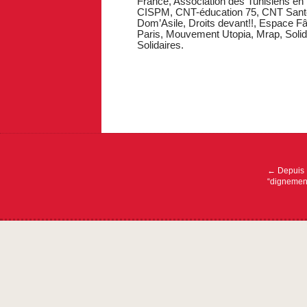
France, Association des Tunisiens en
CISPM, CNT-éducation 75, CNT Santé So
Dom’Asile, Droits devant!!, Espace Fâ
Paris, Mouvement Utopia, Mrap, Solida
Solidaires.
Navigat
de
l’article
←
Depuis B
“dignement”