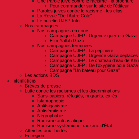
Une Parole juive contre le racisme - la brochure
Pour commander sur le site de l'éditeur
Paroles juives contre le racisme - les clips
La Revue "De l'Autre Côté"
Le bulletin UJFP-Info
Nos campagnes
Nos campagnes en cours
Campagne UJFP : Urgence guerre à Gaza
Film Yallah Gaza
Nos campagnes terminées
Campagne UJFP : La pépinière
Campagne UJFP : Urgence Gaza déplacés
Campagne UJFP : Le château d'eau de Khu
Campagne UJFP : De l'oxygène pour Gaza
Campagne "Un bateau pour Gaza"
Les actions BDS
Informations
Brèves de presse
Lutte contre les racismes et les discriminations
Sans-papiers, réfugiés, migrants, exilés
Islamophobie
Antitsiganisme
Antisémitisme
Négrophobie
Racisme anti-asiatique
Racisme systémique, racisme d'État
Atteintes aux libertés
En région