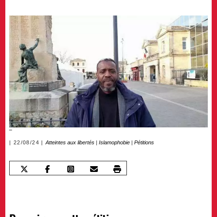
22/08/24
Atteintes aux libertés
|
Islamophobie
|
Pétitions