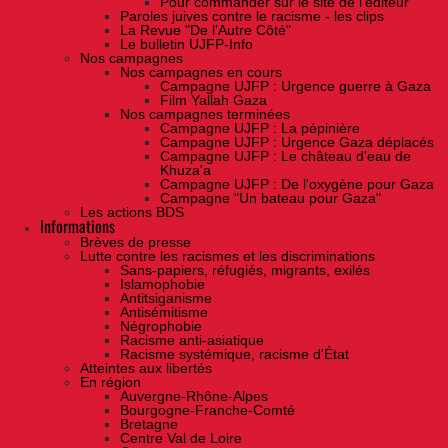
Pour commander sur le site de l'éditeur
Paroles juives contre le racisme - les clips
La Revue "De l'Autre Côté"
Le bulletin UJFP-Info
Nos campagnes
Nos campagnes en cours
Campagne UJFP : Urgence guerre à Gaza
Film Yallah Gaza
Nos campagnes terminées
Campagne UJFP : La pépinière
Campagne UJFP : Urgence Gaza déplacés
Campagne UJFP : Le château d'eau de
Khuza'a
Campagne UJFP : De l'oxygène pour Gaza
Campagne "Un bateau pour Gaza"
Les actions BDS
Informations
Brèves de presse
Lutte contre les racismes et les discriminations
Sans-papiers, réfugiés, migrants, exilés
Islamophobie
Antitsiganisme
Antisémitisme
Négrophobie
Racisme anti-asiatique
Racisme systémique, racisme d'État
Atteintes aux libertés
En région
Auvergne-Rhône-Alpes
Bourgogne-Franche-Comté
Bretagne
Centre Val de Loire