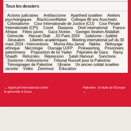
Tous les dossiers
Actions judiciaires
Antifascisme
Apartheid israélien
Ateliers
psychologiques
BlackLivesMatter
Colloque 80 ans Auschwitz
Colonialisme
Cour Internationale de Justice (CIJ)
Cour Pénale
Internationale (CPI)
Covid
Diaspora
Droit international
France-
Afrique
Fêtes juives
Gaza Stories
Georges Ibrahim Abdallah
Génocide
Hassan Diab
JO Paris 2024
Judaïsme - Judéité
Jérusalem
Libertés académiques
Meeting international juif du 30
mars 2024 - Interventions
Mumia Abu-Jamal
Nakba
Nettoyage
ethnique
Nécrologie
Ouvrage UJFP
Pinkwashing
Prisonniers
palestiniens
Proposition de loi Yadan
Pépinière de Gaza
Ramy
Shaath
Refuzniks
Répression
Salah Hamouri
Sanctions
Sionisme - Antisionisme
Tribunal Russell pour la Palestine
Témoignages de Palestine
Ukraine
Un ancien soldat israélien
raconte
Vidéo
Zemmour
Éducation
Navigation
de
l’article
←
Appel juif international contre
Palestine : la faute de l’Europe
le génocide à Gaza
→