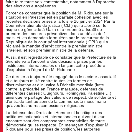
faire taire toute voix contestataire, notamment à l’approche
des élections européennes.
Forcer de constater que la position de M. Ridouane sur la
situation en Palestine est en parfaite cohésion avec les
récentes décisions prises à la fois le 26 janvier 2024 Par la
Cour internationale de justice ( CIJ ) qui a alerté sur le
risque de génocide à Gaza et a ordonné a Israël de
prendre des mesures préventives dans un délais de 1
mois, et les demandes formulées par le procureur de la
République de la cour pénal internationale ( CPI ) qui a
réclamé le mandat d’arrêt contre le premier ministre
israélien, et son premier ministre de la défense.
Aussi, il est regrettable de constater que la Préfecture de la
Gironde va à l’encontre des décisions prises par les
institutions internationales en lançant cette procédure
d’expulsion à l’égard de M. Ridouane.
Ce dernier a toujours été engagé dans le secteur associatif
et a toujours milité contre toutes les formes de
discrimination et d’injustice à l’échelle mondiale (lutte
contre la précarité en France maraude, défenses de
différentes causes : Ouïghours, Rohingyas, Palestine …)
ainsi que le partage des valeurs de respect, de solidarité et
d’entraide tant au sein de la communauté musulmane
qu’avec les autres confessions religieuses.
La défense des Droits de l’Homme et la critique des
politiques nationales et internationales qui vont à leur
encontre sont des composantes essentielles de toute
démocratie qui se respecte. En menaçant d’expulser M.
Ridouane pour ses prises de position, les autorités