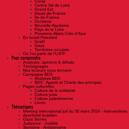
Corse
Centre Val de Loire
Grand Est
Hauts-de-France
Île-de-France
Occitanie
Nouvelle-Aquitaine
Pays de la Loire
Provence-Alpes-Côte d'Azur
En Israël-Palestine
Israël
Gaza
Territoires occupés
Où l'on parle de l'UJFP
Pour comprendre
Analyses, opinions & débats
Témoignages
Nos lecteurs nous écrivent
Campagne BDS
Analyses BDS
BDS : Appels et Charte des principes
Pages culturelles
Culture de la solidarité
Culture juive
Culture palestinienne
Livres
Thématiques
Meeting international juif du 30 mars 2024 - Interventions
Apartheid israélien
Gaza Stories
Judaïsme - Judéité
Sionisme - Antisionisme