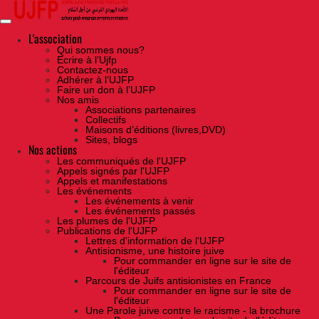
Skip
to
the
content
L'association
Qui sommes nous?
Ecrire à l’Ujfp
Contactez-nous
Adhérer à l’UJFP
Faire un don à l’UJFP
Nos amis
Associations partenaires
Collectifs
Maisons d’éditions (livres,DVD)
Sites, blogs
Nos actions
Les communiqués de l'UJFP
Appels signés par l'UJFP
Appels et manifestations
Les événements
Les événements à venir
Les événements passés
Les plumes de l'UJFP
Publications de l'UJFP
Lettres d'information de l'UJFP
Antisionisme, une histoire juive
Pour commander en ligne sur le site de
l'éditeur
Parcours de Juifs antisionistes en France
Pour commander en ligne sur le site de
l'éditeur
Une Parole juive contre le racisme - la brochure