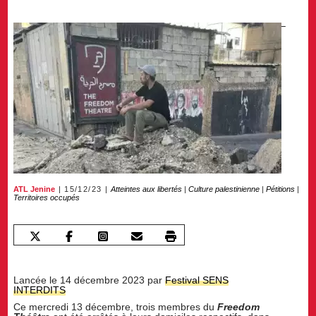
ATL Jenine
15/12/23
Atteintes aux libertés
|
Culture palestinienne
|
Pétitions
|
Territoires occupés
Lancée le 14 décembre 2023 par
Festival SENS
INTERDITS
Ce mercredi 13 décembre, trois membres du
Freedom