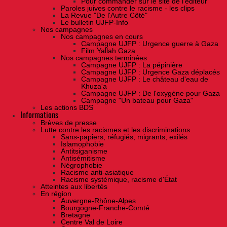
Pour commander sur le site de l'éditeur
Paroles juives contre le racisme - les clips
La Revue "De l'Autre Côté"
Le bulletin UJFP-Info
Nos campagnes
Nos campagnes en cours
Campagne UJFP : Urgence guerre à Gaza
Film Yallah Gaza
Nos campagnes terminées
Campagne UJFP : La pépinière
Campagne UJFP : Urgence Gaza déplacés
Campagne UJFP : Le château d'eau de
Khuza'a
Campagne UJFP : De l'oxygène pour Gaza
Campagne "Un bateau pour Gaza"
Les actions BDS
Informations
Brèves de presse
Lutte contre les racismes et les discriminations
Sans-papiers, réfugiés, migrants, exilés
Islamophobie
Antitsiganisme
Antisémitisme
Négrophobie
Racisme anti-asiatique
Racisme systémique, racisme d'État
Atteintes aux libertés
En région
Auvergne-Rhône-Alpes
Bourgogne-Franche-Comté
Bretagne
Centre Val de Loire