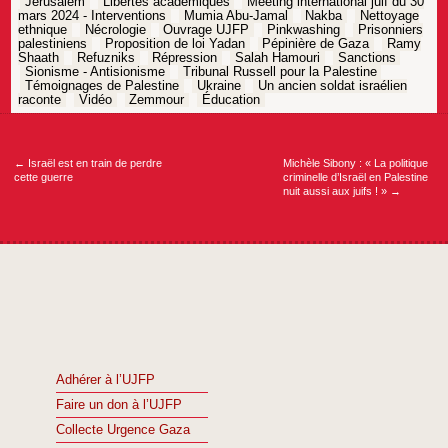
Jérusalem
Libertés académiques
Meeting international juif du 30
mars 2024 - Interventions
Mumia Abu-Jamal
Nakba
Nettoyage
ethnique
Nécrologie
Ouvrage UJFP
Pinkwashing
Prisonniers
palestiniens
Proposition de loi Yadan
Pépinière de Gaza
Ramy
Shaath
Refuzniks
Répression
Salah Hamouri
Sanctions
Sionisme - Antisionisme
Tribunal Russell pour la Palestine
Témoignages de Palestine
Ukraine
Un ancien soldat israélien
raconte
Vidéo
Zemmour
Éducation
Navigation
de
l’article
←
Israël est en train de perdre
Michèle Sibony : « La politique
cette guerre
criminelle d’Israël en Palestine
nuit aussi aux juifs ! »
→
Adhérer à l’UJFP
Faire un don à l’UJFP
Collecte Urgence Gaza