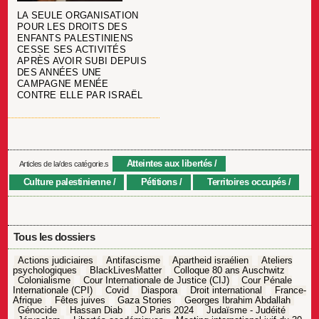
LA SEULE ORGANISATION
POUR LES DROITS DES
ENFANTS PALESTINIENS
CESSE SES ACTIVITÉS
APRÈS AVOIR SUBI DEPUIS
DES ANNÉES UNE
CAMPAGNE MENÉE
CONTRE ELLE PAR ISRAËL
Atteintes aux libertés
Articles de la/des catégorie.s
Culture palestinienne
Pétitions
Territoires occupés
Tous les dossiers
Actions judiciaires
Antifascisme
Apartheid israélien
Ateliers
psychologiques
BlackLivesMatter
Colloque 80 ans Auschwitz
Colonialisme
Cour Internationale de Justice (CIJ)
Cour Pénale
Internationale (CPI)
Covid
Diaspora
Droit international
France-
Afrique
Fêtes juives
Gaza Stories
Georges Ibrahim Abdallah
Génocide
Hassan Diab
JO Paris 2024
Judaïsme - Judéité