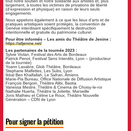
tout notre soutien et notre solidarité aux artistes et, plus
largement, à toutes les victimes de privations de liberté
(d’expression et physique) en raison de leurs seuls
engagements.
Nous appelons également à ce que les lieux d’arts et de
pratiques artistiques soient protégés, la convention de
Genève interdisant spécifiquement la destruction
intentionnelle et gratuite du patrimoine culturel.
Pour être informés – Les amis du Théâtre de Jenine :
https://atljenine.net/
Les partenaires de la tournée 2023 :
Sylvie Violan, Festival des Arts de Bordeaux
Patrick Penot, Festival Sens Interdits, Lyon – (producteur
de la tournée)
Yoann Lavabre, Glob Théâtre, Bordeaux
Stephane Malfettes, Les Subs, Lyon
Ikbal Ben Khalfallah, Le Safran, Amiens
Marie-Pia Bureau, Office Nationale de Diffusion Artistique
François Bergoin, Théâtre Alibi, Bastia
Vanessa Mestre, Théâtre & Cinema de Choisy-le-roi
Nathalie Huerta, Théâtre la Joliette, Marseille
Joris Mathieu et Céline Le Roux, Théâtre Nouvelle
Génération – CDN de Lyon
Pour signer la pétition