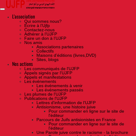
Skip
to
the
content
L'association
Qui sommes nous?
Ecrire à l’Ujfp
Contactez-nous
Adhérer à l’UJFP
Faire un don à l’UJFP
Nos amis
Associations partenaires
Collectifs
Maisons d’éditions (livres,DVD)
Sites, blogs
Nos actions
Les communiqués de l'UJFP
Appels signés par l'UJFP
Appels et manifestations
Les événements
Les événements à venir
Les événements passés
Les plumes de l'UJFP
Publications de l'UJFP
Lettres d'information de l'UJFP
Antisionisme, une histoire juive
Pour commander en ligne sur le site de
l'éditeur
Parcours de Juifs antisionistes en France
Pour commander en ligne sur le site de
l'éditeur
Une Parole juive contre le racisme - la brochure