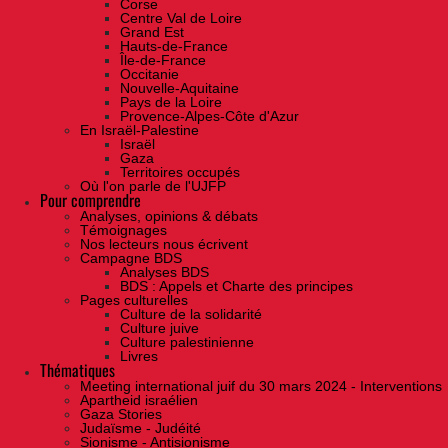
Corse
Centre Val de Loire
Grand Est
Hauts-de-France
Île-de-France
Occitanie
Nouvelle-Aquitaine
Pays de la Loire
Provence-Alpes-Côte d'Azur
En Israël-Palestine
Israël
Gaza
Territoires occupés
Où l'on parle de l'UJFP
Pour comprendre
Analyses, opinions & débats
Témoignages
Nos lecteurs nous écrivent
Campagne BDS
Analyses BDS
BDS : Appels et Charte des principes
Pages culturelles
Culture de la solidarité
Culture juive
Culture palestinienne
Livres
Thématiques
Meeting international juif du 30 mars 2024 - Interventions
Apartheid israélien
Gaza Stories
Judaïsme - Judéité
Sionisme - Antisionisme