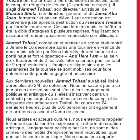
Théâtre
ont été arrêtés à leurs domiciles respectifs, dans
le camp de réfugiés de Jénine (Cisjordanie occupée). Il
s’agit d’
Ahmed Tobasi
, son directeur artistique, de
Mustafa Sheta
, son directeur général, et de
Jamal Abu
Joas
, formateur et ancien élève. Leur arrestation est
intervenue juste après la destruction du
Freedom Théâtre
par l’armée israélienne. Ces six derniers mois, le théâtre a
été la cible d’attaques à plusieurs reprises, fragilisant son
ossature et rendant quasiment impossible son utilisation.
Ahmed Tobasi
, comédien et metteur en scène était rentré
à Jénine le 10 décembre après une tournée en France de
deux mois, pilotée par Sens Interdits, durant laquelle il a
porté haut et fort le spectacle «
And Here I am
» au sein
de 7 théâtres et de 2 festivals internationaux pour un total
de 9 représentations. L’équipe artistique ainsi que les
partenaires de la tournée se sont mobilisés pour faire
entendre cette parole engagée et nécessaire.
Aux dernières nouvelles,
Ahmed Tobasi
aurait été libéré
après plus de 24h de détention. Nous ne savons pas à ce
jour si ces arrestations sont liées à leur engagement
politique et artistique ou si elles s’inscrivent dans un
contexte plus large d’arrestations au sein du camp, cible
fréquente des attaques de Tsahal. Au cours des 24
dernières heures, plus de 100 personnes ont également
été arrêtées au sein du Camp de Jenine.
Nous artistes et acteurs culturels, nous entendons rappeler
fortement que la liberté d’expression, la liberté de création
artistique, l’engagement politique par l’art, ne sont ni des
crimes ni des motifs d’emprisonnement recevables, quel
que soit le contexte politique. Nous souhaitons apporter