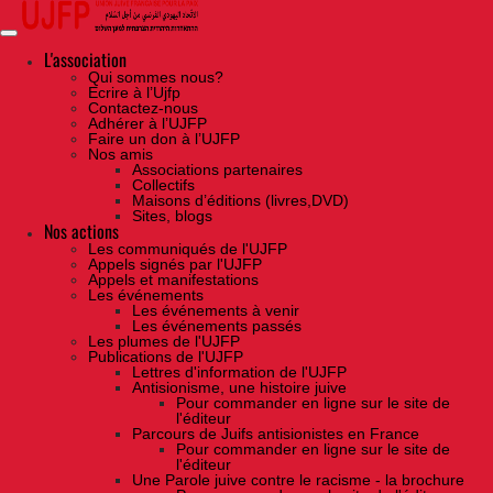
Skip
to
the
content
L'association
Qui sommes nous?
Ecrire à l’Ujfp
Contactez-nous
Adhérer à l’UJFP
Faire un don à l’UJFP
Nos amis
Associations partenaires
Collectifs
Maisons d’éditions (livres,DVD)
Sites, blogs
Nos actions
Les communiqués de l'UJFP
Appels signés par l'UJFP
Appels et manifestations
Les événements
Les événements à venir
Les événements passés
Les plumes de l'UJFP
Publications de l'UJFP
Lettres d'information de l'UJFP
Antisionisme, une histoire juive
Pour commander en ligne sur le site de
l'éditeur
Parcours de Juifs antisionistes en France
Pour commander en ligne sur le site de
l'éditeur
Une Parole juive contre le racisme - la brochure