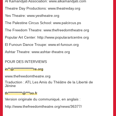
Al Kamandjati Association: www.alkamandjati.com
Theatre Day Productions: www.theatreday.org
Yes Theatre: www.yestheatre.org
The Palestine Circus School: www.palcircus.ps
The Freedom Theatre: www.thefreedomtheatre.org
Popular Art Center: http://www.popularartcentre.org
El Funoun Dance Troupe: www.el-funoun.org
Ashtar Theatre: www.ashtar-theatre.org
POUR DES INTERVIEWS
in
**
@
***************
re.org
www.thefreedomtheatre.org
Traduction : ATL Les Amis du Théâtre de la Liberté de
Jénine
th
***********
@
***
oo.fr
Version originale du communiqué, en anglais :
http://www.thefreedomtheatre.org/news/36377/