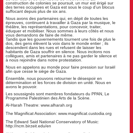
construction de colonies se poursuit, un mur est érigé sur
des terres occupées et Gaza est sous le coup d’un blocus
suffocant depuis plus de six ans.
Nous avons des partenaires qui, en dépit de toutes les
épreuves, continuent à travailler à Gaza par la musique, le
théâtre, les représentations, pour concevoir, traiter,
éduquer et mobiliser. Nous sommes à leurs côtés et nous
vous demandons de faire de même.
Tandis que les gouvernements tournent une fois de plus le
dos, des gens élèvent la voix dans le monde entier ; ils
descendent dans les rues et refusent de laisser les
habitants de Gaza souffrir en silence. Nous incitons nos
collègues, amis et partenaires à ne pas garder le silence et
à nous rejoindre dans notre protestation.
Nous en appelons au monde pour faire pression sur Israël
afin que cesse le siège de Gaza.
Ensemble, nous pouvons retourner le désespoir en
détermination et les forces de division en unité. Nous en
avons le pouvoir.
Les soussignés sont membres fondateurs du PPAN, Le
Programme Palestinien des Arts de la Scène.
Al-Harah Theatre: www.alharah.org
The Magnificat Association: www.magnificat.custodia.org
The Edward Said National Conservatory of Music:
http://ncm.birzeit.edu/en