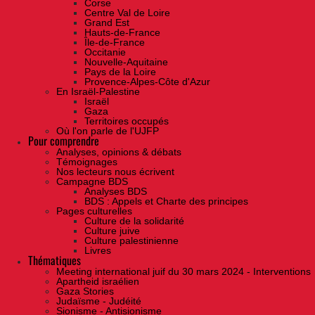
Corse
Centre Val de Loire
Grand Est
Hauts-de-France
Île-de-France
Occitanie
Nouvelle-Aquitaine
Pays de la Loire
Provence-Alpes-Côte d'Azur
En Israël-Palestine
Israël
Gaza
Territoires occupés
Où l'on parle de l'UJFP
Pour comprendre
Analyses, opinions & débats
Témoignages
Nos lecteurs nous écrivent
Campagne BDS
Analyses BDS
BDS : Appels et Charte des principes
Pages culturelles
Culture de la solidarité
Culture juive
Culture palestinienne
Livres
Thématiques
Meeting international juif du 30 mars 2024 - Interventions
Apartheid israélien
Gaza Stories
Judaïsme - Judéité
Sionisme - Antisionisme