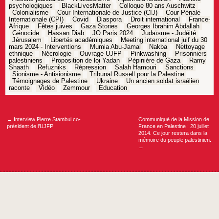
psychologiques
BlackLivesMatter
Colloque 80 ans Auschwitz
Colonialisme
Cour Internationale de Justice (CIJ)
Cour Pénale
Internationale (CPI)
Covid
Diaspora
Droit international
France-
Afrique
Fêtes juives
Gaza Stories
Georges Ibrahim Abdallah
Génocide
Hassan Diab
JO Paris 2024
Judaïsme - Judéité
Jérusalem
Libertés académiques
Meeting international juif du 30
mars 2024 - Interventions
Mumia Abu-Jamal
Nakba
Nettoyage
ethnique
Nécrologie
Ouvrage UJFP
Pinkwashing
Prisonniers
palestiniens
Proposition de loi Yadan
Pépinière de Gaza
Ramy
Shaath
Refuzniks
Répression
Salah Hamouri
Sanctions
Sionisme - Antisionisme
Tribunal Russell pour la Palestine
Témoignages de Palestine
Ukraine
Un ancien soldat israélien
raconte
Vidéo
Zemmour
Éducation
Navigation
de
l’article
←
Interview Pierre Stambul co-
Communiqué de la Mission de
président de l’UJFP
France en Palestine : 20 juillet
2014. Ce jour restera dans la
mémoire du peuple palestinien.
→