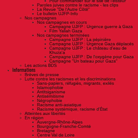
Pour commander sur le site de l'éditeur
Paroles juives contre le racisme - les clips
La Revue "De l'Autre Côté"
Le bulletin UJFP-Info
Nos campagnes
Nos campagnes en cours
Campagne UJFP : Urgence guerre à Gaza
Film Yallah Gaza
Nos campagnes terminées
Campagne UJFP : La pépinière
Campagne UJFP : Urgence Gaza déplacés
Campagne UJFP : Le château d'eau de
Khuza'a
Campagne UJFP : De l'oxygène pour Gaza
Campagne "Un bateau pour Gaza"
Les actions BDS
Informations
Brèves de presse
Lutte contre les racismes et les discriminations
Sans-papiers, réfugiés, migrants, exilés
Islamophobie
Antitsiganisme
Antisémitisme
Négrophobie
Racisme anti-asiatique
Racisme systémique, racisme d'État
Atteintes aux libertés
En région
Auvergne-Rhône-Alpes
Bourgogne-Franche-Comté
Bretagne
Centre Val de Loire