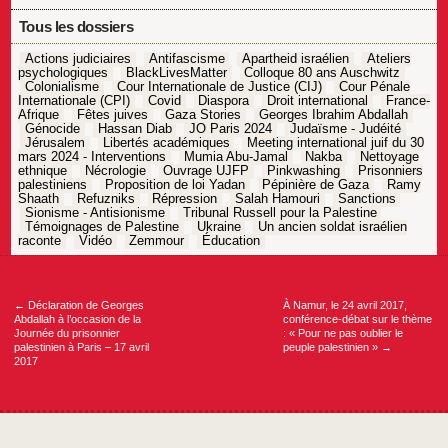
Tous les dossiers
Actions judiciaires
Antifascisme
Apartheid israélien
Ateliers
psychologiques
BlackLivesMatter
Colloque 80 ans Auschwitz
Colonialisme
Cour Internationale de Justice (CIJ)
Cour Pénale
Internationale (CPI)
Covid
Diaspora
Droit international
France-
Afrique
Fêtes juives
Gaza Stories
Georges Ibrahim Abdallah
Génocide
Hassan Diab
JO Paris 2024
Judaïsme - Judéité
Jérusalem
Libertés académiques
Meeting international juif du 30
mars 2024 - Interventions
Mumia Abu-Jamal
Nakba
Nettoyage
ethnique
Nécrologie
Ouvrage UJFP
Pinkwashing
Prisonniers
palestiniens
Proposition de loi Yadan
Pépinière de Gaza
Ramy
Shaath
Refuzniks
Répression
Salah Hamouri
Sanctions
Sionisme - Antisionisme
Tribunal Russell pour la Palestine
Témoignages de Palestine
Ukraine
Un ancien soldat israélien
raconte
Vidéo
Zemmour
Éducation
Navigation
de
l’article
←
Déclaration de Georges
À Namur, le 24 avril 2017,
Abdallah à l’occasion de la
conférence-débat sur le thème
Journée du prisonnier
: « Pour ne pas oublier le
palestinien à Paris – 17 avril
peuple palestinien »
→
2017