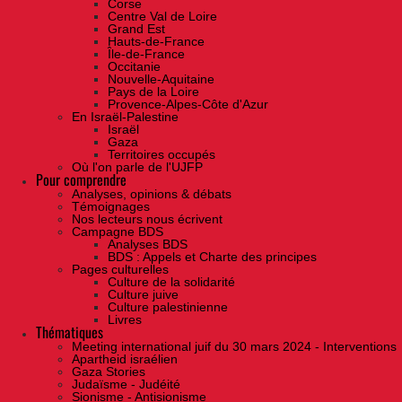
Corse
Centre Val de Loire
Grand Est
Hauts-de-France
Île-de-France
Occitanie
Nouvelle-Aquitaine
Pays de la Loire
Provence-Alpes-Côte d'Azur
En Israël-Palestine
Israël
Gaza
Territoires occupés
Où l'on parle de l'UJFP
Pour comprendre
Analyses, opinions & débats
Témoignages
Nos lecteurs nous écrivent
Campagne BDS
Analyses BDS
BDS : Appels et Charte des principes
Pages culturelles
Culture de la solidarité
Culture juive
Culture palestinienne
Livres
Thématiques
Meeting international juif du 30 mars 2024 - Interventions
Apartheid israélien
Gaza Stories
Judaïsme - Judéité
Sionisme - Antisionisme