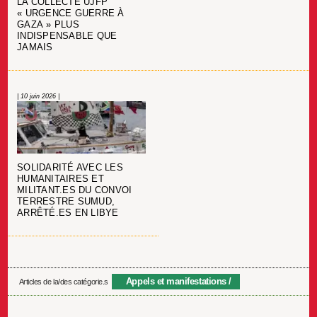
LA COLLECTE UJFP
« URGENCE GUERRE À
GAZA » PLUS
INDISPENSABLE QUE
JAMAIS
| 10 juin 2026 |
SOLIDARITÉ AVEC LES
HUMANITAIRES ET
MILITANT.ES DU CONVOI
TERRESTRE SUMUD,
ARRÊTÉ.ES EN LIBYE
Appels et manifestations
Articles de la/des catégorie.s