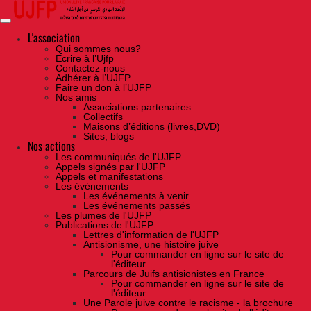
Skip
to
the
content
L'association
Qui sommes nous?
Ecrire à l’Ujfp
Contactez-nous
Adhérer à l’UJFP
Faire un don à l’UJFP
Nos amis
Associations partenaires
Collectifs
Maisons d’éditions (livres,DVD)
Sites, blogs
Nos actions
Les communiqués de l'UJFP
Appels signés par l'UJFP
Appels et manifestations
Les événements
Les événements à venir
Les événements passés
Les plumes de l'UJFP
Publications de l'UJFP
Lettres d'information de l'UJFP
Antisionisme, une histoire juive
Pour commander en ligne sur le site de
l'éditeur
Parcours de Juifs antisionistes en France
Pour commander en ligne sur le site de
l'éditeur
Une Parole juive contre le racisme - la brochure