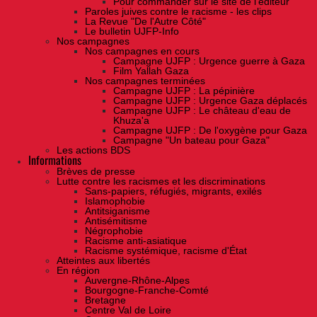
Pour commander sur le site de l'éditeur
Paroles juives contre le racisme - les clips
La Revue "De l'Autre Côté"
Le bulletin UJFP-Info
Nos campagnes
Nos campagnes en cours
Campagne UJFP : Urgence guerre à Gaza
Film Yallah Gaza
Nos campagnes terminées
Campagne UJFP : La pépinière
Campagne UJFP : Urgence Gaza déplacés
Campagne UJFP : Le château d'eau de
Khuza'a
Campagne UJFP : De l'oxygène pour Gaza
Campagne "Un bateau pour Gaza"
Les actions BDS
Informations
Brèves de presse
Lutte contre les racismes et les discriminations
Sans-papiers, réfugiés, migrants, exilés
Islamophobie
Antitsiganisme
Antisémitisme
Négrophobie
Racisme anti-asiatique
Racisme systémique, racisme d'État
Atteintes aux libertés
En région
Auvergne-Rhône-Alpes
Bourgogne-Franche-Comté
Bretagne
Centre Val de Loire