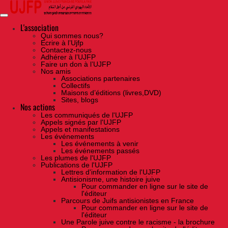
Skip
to
the
content
L'association
Qui sommes nous?
Ecrire à l’Ujfp
Contactez-nous
Adhérer à l’UJFP
Faire un don à l’UJFP
Nos amis
Associations partenaires
Collectifs
Maisons d’éditions (livres,DVD)
Sites, blogs
Nos actions
Les communiqués de l'UJFP
Appels signés par l'UJFP
Appels et manifestations
Les événements
Les événements à venir
Les événements passés
Les plumes de l'UJFP
Publications de l'UJFP
Lettres d'information de l'UJFP
Antisionisme, une histoire juive
Pour commander en ligne sur le site de
l'éditeur
Parcours de Juifs antisionistes en France
Pour commander en ligne sur le site de
l'éditeur
Une Parole juive contre le racisme - la brochure