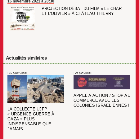
16 novembre 2021 à 20:30
PROJECTION-DÉBAT DU FILM « LE CHAR
ET L’OLIVIER » À CHÂTEAU-THIERRY
Actualités similaires
| 10 juillet 2026 |
| 25 juin 2026 |
APPEL À ACTION / STOP AU
COMMERCE AVEC LES
COLONIES ISRAÉLIENNES !
LA COLLECTE UJFP
« URGENCE GUERRE À
GAZA » PLUS
INDISPENSABLE QUE
JAMAIS