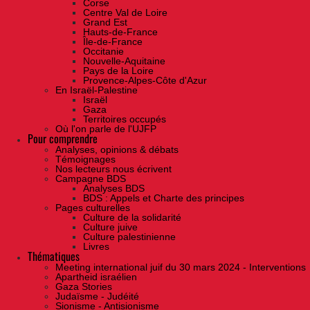
Corse
Centre Val de Loire
Grand Est
Hauts-de-France
Île-de-France
Occitanie
Nouvelle-Aquitaine
Pays de la Loire
Provence-Alpes-Côte d'Azur
En Israël-Palestine
Israël
Gaza
Territoires occupés
Où l'on parle de l'UJFP
Pour comprendre
Analyses, opinions & débats
Témoignages
Nos lecteurs nous écrivent
Campagne BDS
Analyses BDS
BDS : Appels et Charte des principes
Pages culturelles
Culture de la solidarité
Culture juive
Culture palestinienne
Livres
Thématiques
Meeting international juif du 30 mars 2024 - Interventions
Apartheid israélien
Gaza Stories
Judaïsme - Judéité
Sionisme - Antisionisme