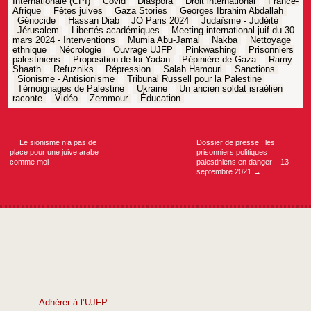
Internationale (CPI)
Covid
Diaspora
Droit international
France-
Afrique
Fêtes juives
Gaza Stories
Georges Ibrahim Abdallah
Génocide
Hassan Diab
JO Paris 2024
Judaïsme - Judéité
Jérusalem
Libertés académiques
Meeting international juif du 30
mars 2024 - Interventions
Mumia Abu-Jamal
Nakba
Nettoyage
ethnique
Nécrologie
Ouvrage UJFP
Pinkwashing
Prisonniers
palestiniens
Proposition de loi Yadan
Pépinière de Gaza
Ramy
Shaath
Refuzniks
Répression
Salah Hamouri
Sanctions
Sionisme - Antisionisme
Tribunal Russell pour la Palestine
Témoignages de Palestine
Ukraine
Un ancien soldat israélien
raconte
Vidéo
Zemmour
Éducation
Navigation
de
l’article
←
Le sionisme n’a pas de
Dossier de presse : les
place pour une juive arabe
prisonniers politiques
comme moi
palestiniens en danger – 13
septembre 2021
→
Adhérer à l’UJFP