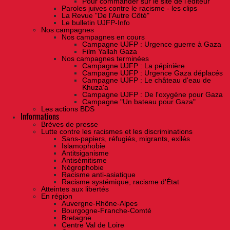
Pour commander sur le site de l'éditeur
Paroles juives contre le racisme - les clips
La Revue "De l'Autre Côté"
Le bulletin UJFP-Info
Nos campagnes
Nos campagnes en cours
Campagne UJFP : Urgence guerre à Gaza
Film Yallah Gaza
Nos campagnes terminées
Campagne UJFP : La pépinière
Campagne UJFP : Urgence Gaza déplacés
Campagne UJFP : Le château d'eau de
Khuza'a
Campagne UJFP : De l'oxygène pour Gaza
Campagne "Un bateau pour Gaza"
Les actions BDS
Informations
Brèves de presse
Lutte contre les racismes et les discriminations
Sans-papiers, réfugiés, migrants, exilés
Islamophobie
Antitsiganisme
Antisémitisme
Négrophobie
Racisme anti-asiatique
Racisme systémique, racisme d'État
Atteintes aux libertés
En région
Auvergne-Rhône-Alpes
Bourgogne-Franche-Comté
Bretagne
Centre Val de Loire