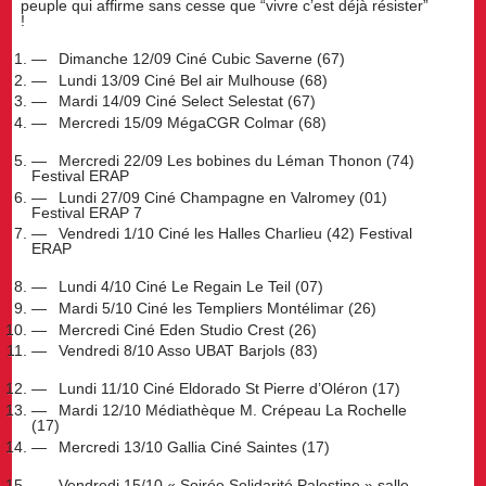
peuple qui affirme sans cesse que “vivre c’est déjà résister”
!
Dimanche 12/09 Ciné Cubic Saverne (67)
Lundi 13/09 Ciné Bel air Mulhouse (68)
Mardi 14/09 Ciné Select Selestat (67)
Mercredi 15/09 MégaCGR Colmar (68)
Mercredi 22/09 Les bobines du Léman Thonon (74)
Festival ERAP
Lundi 27/09 Ciné Champagne en Valromey (01)
Festival ERAP 7
Vendredi 1/10 Ciné les Halles Charlieu (42) Festival
ERAP
Lundi 4/10 Ciné Le Regain Le Teil (07)
Mardi 5/10 Ciné les Templiers Montélimar (26)
Mercredi Ciné Eden Studio Crest (26)
Vendredi 8/10 Asso UBAT Barjols (83)
Lundi 11/10 Ciné Eldorado St Pierre d’Oléron (17)
Mardi 12/10 Médiathèque M. Crépeau La Rochelle
(17)
Mercredi 13/10 Gallia Ciné Saintes (17)
Vendredi 15/10 « Soirée Solidarité Palestine » salle