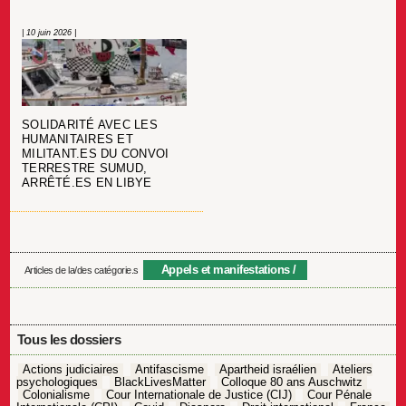
| 10 juin 2026 |
SOLIDARITÉ AVEC LES
HUMANITAIRES ET
MILITANT.ES DU CONVOI
TERRESTRE SUMUD,
ARRÊTÉ.ES EN LIBYE
Appels et manifestations
Articles de la/des catégorie.s
Tous les dossiers
Actions judiciaires
Antifascisme
Apartheid israélien
Ateliers
psychologiques
BlackLivesMatter
Colloque 80 ans Auschwitz
Colonialisme
Cour Internationale de Justice (CIJ)
Cour Pénale