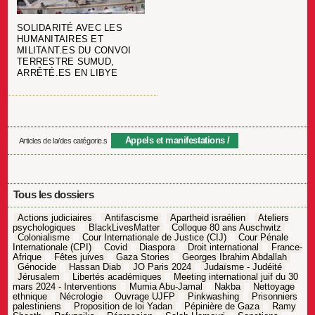
SOLIDARITÉ AVEC LES
HUMANITAIRES ET
MILITANT.ES DU CONVOI
TERRESTRE SUMUD,
ARRÊTÉ.ES EN LIBYE
Appels et manifestations
Articles de la/des catégorie.s
Tous les dossiers
Actions judiciaires
Antifascisme
Apartheid israélien
Ateliers
psychologiques
BlackLivesMatter
Colloque 80 ans Auschwitz
Colonialisme
Cour Internationale de Justice (CIJ)
Cour Pénale
Internationale (CPI)
Covid
Diaspora
Droit international
France-
Afrique
Fêtes juives
Gaza Stories
Georges Ibrahim Abdallah
Génocide
Hassan Diab
JO Paris 2024
Judaïsme - Judéité
Jérusalem
Libertés académiques
Meeting international juif du 30
mars 2024 - Interventions
Mumia Abu-Jamal
Nakba
Nettoyage
ethnique
Nécrologie
Ouvrage UJFP
Pinkwashing
Prisonniers
palestiniens
Proposition de loi Yadan
Pépinière de Gaza
Ramy