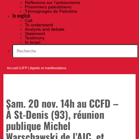
Réflexions sur l’antisionisme
Prisonniers palestiniens
Témoignages de Palestine
In english
Call
To understand
Analysis and debate
Statement
Testimony
In israel
Accueil UJFP
|
Appels et manifestations
Sam. 20 nov. 14h au CCFD –
À St-Denis (93), réunion
publique Michel
Warschawski de l’AIC, et