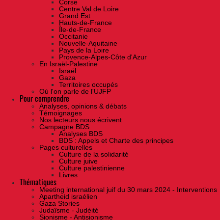
Corse
Centre Val de Loire
Grand Est
Hauts-de-France
Île-de-France
Occitanie
Nouvelle-Aquitaine
Pays de la Loire
Provence-Alpes-Côte d'Azur
En Israël-Palestine
Israël
Gaza
Territoires occupés
Où l'on parle de l'UJFP
Pour comprendre
Analyses, opinions & débats
Témoignages
Nos lecteurs nous écrivent
Campagne BDS
Analyses BDS
BDS : Appels et Charte des principes
Pages culturelles
Culture de la solidarité
Culture juive
Culture palestinienne
Livres
Thématiques
Meeting international juif du 30 mars 2024 - Interventions
Apartheid israélien
Gaza Stories
Judaïsme - Judéité
Sionisme - Antisionisme