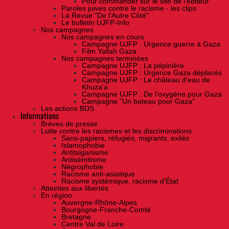
Pour commander sur le site de l'éditeur
Paroles juives contre le racisme - les clips
La Revue "De l'Autre Côté"
Le bulletin UJFP-Info
Nos campagnes
Nos campagnes en cours
Campagne UJFP : Urgence guerre à Gaza
Film Yallah Gaza
Nos campagnes terminées
Campagne UJFP : La pépinière
Campagne UJFP : Urgence Gaza déplacés
Campagne UJFP : Le château d'eau de
Khuza'a
Campagne UJFP : De l'oxygène pour Gaza
Campagne "Un bateau pour Gaza"
Les actions BDS
Informations
Brèves de presse
Lutte contre les racismes et les discriminations
Sans-papiers, réfugiés, migrants, exilés
Islamophobie
Antitsiganisme
Antisémitisme
Négrophobie
Racisme anti-asiatique
Racisme systémique, racisme d'État
Atteintes aux libertés
En région
Auvergne-Rhône-Alpes
Bourgogne-Franche-Comté
Bretagne
Centre Val de Loire