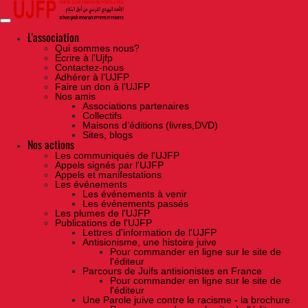
Skip
to
the
content
L'association
Qui sommes nous?
Ecrire à l’Ujfp
Contactez-nous
Adhérer à l’UJFP
Faire un don à l’UJFP
Nos amis
Associations partenaires
Collectifs
Maisons d’éditions (livres,DVD)
Sites, blogs
Nos actions
Les communiqués de l'UJFP
Appels signés par l'UJFP
Appels et manifestations
Les événements
Les événements à venir
Les événements passés
Les plumes de l'UJFP
Publications de l'UJFP
Lettres d'information de l'UJFP
Antisionisme, une histoire juive
Pour commander en ligne sur le site de
l'éditeur
Parcours de Juifs antisionistes en France
Pour commander en ligne sur le site de
l'éditeur
Une Parole juive contre le racisme - la brochure