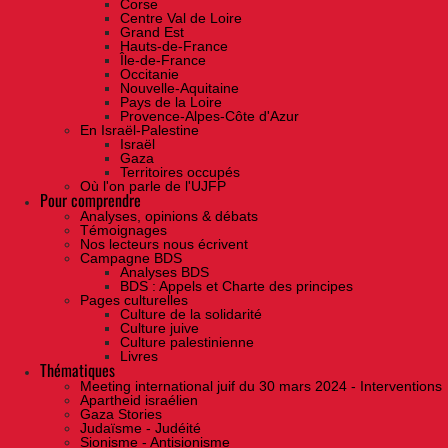
Corse
Centre Val de Loire
Grand Est
Hauts-de-France
Île-de-France
Occitanie
Nouvelle-Aquitaine
Pays de la Loire
Provence-Alpes-Côte d'Azur
En Israël-Palestine
Israël
Gaza
Territoires occupés
Où l'on parle de l'UJFP
Pour comprendre
Analyses, opinions & débats
Témoignages
Nos lecteurs nous écrivent
Campagne BDS
Analyses BDS
BDS : Appels et Charte des principes
Pages culturelles
Culture de la solidarité
Culture juive
Culture palestinienne
Livres
Thématiques
Meeting international juif du 30 mars 2024 - Interventions
Apartheid israélien
Gaza Stories
Judaïsme - Judéité
Sionisme - Antisionisme