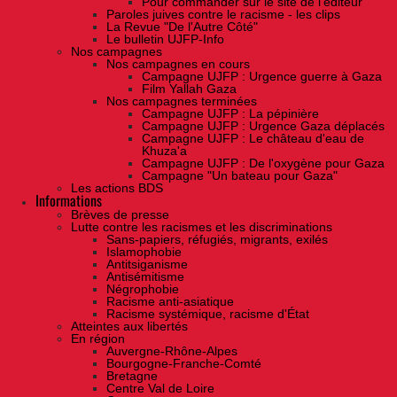
Pour commander sur le site de l'éditeur
Paroles juives contre le racisme - les clips
La Revue "De l'Autre Côté"
Le bulletin UJFP-Info
Nos campagnes
Nos campagnes en cours
Campagne UJFP : Urgence guerre à Gaza
Film Yallah Gaza
Nos campagnes terminées
Campagne UJFP : La pépinière
Campagne UJFP : Urgence Gaza déplacés
Campagne UJFP : Le château d'eau de
Khuza'a
Campagne UJFP : De l'oxygène pour Gaza
Campagne "Un bateau pour Gaza"
Les actions BDS
Informations
Brèves de presse
Lutte contre les racismes et les discriminations
Sans-papiers, réfugiés, migrants, exilés
Islamophobie
Antitsiganisme
Antisémitisme
Négrophobie
Racisme anti-asiatique
Racisme systémique, racisme d'État
Atteintes aux libertés
En région
Auvergne-Rhône-Alpes
Bourgogne-Franche-Comté
Bretagne
Centre Val de Loire