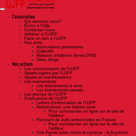
Skip
to
the
content
L'association
Qui sommes nous?
Ecrire à l’Ujfp
Contactez-nous
Adhérer à l’UJFP
Faire un don à l’UJFP
Nos amis
Associations partenaires
Collectifs
Maisons d’éditions (livres,DVD)
Sites, blogs
Nos actions
Les communiqués de l'UJFP
Appels signés par l'UJFP
Appels et manifestations
Les événements
Les événements à venir
Les événements passés
Les plumes de l'UJFP
Publications de l'UJFP
Lettres d'information de l'UJFP
Antisionisme, une histoire juive
Pour commander en ligne sur le site de
l'éditeur
Parcours de Juifs antisionistes en France
Pour commander en ligne sur le site de
l'éditeur
Une Parole juive contre le racisme - la brochure