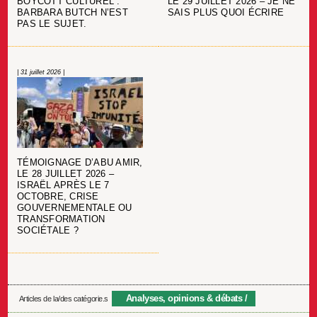
BOYCOTT CULTUREL :
LE 29 JUILLET 2026 – JE NE
BARBARA BUTCH N’EST
SAIS PLUS QUOI ÉCRIRE
PAS LE SUJET.
| 31 juillet 2026 |
TÉMOIGNAGE D’ABU AMIR,
LE 28 JUILLET 2026 –
ISRAËL APRÈS LE 7
OCTOBRE, CRISE
GOUVERNEMENTALE OU
TRANSFORMATION
SOCIÉTALE ?
Analyses, opinions & débats
Articles de la/des catégorie.s