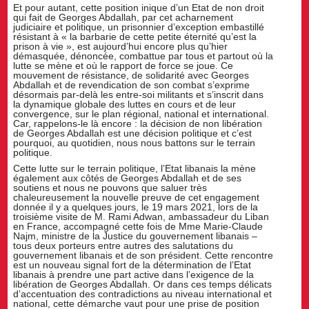
Et pour autant, cette position inique d’un Etat de non droit
qui fait de Georges Abdallah, par cet acharnement
judiciaire et politique, un prisonnier d’exception embastillé
résistant à « la barbarie de cette petite éternité qu’est la
prison à vie », est aujourd’hui encore plus qu’hier
démasquée, dénoncée, combattue par tous et partout où la
lutte se mène et où le rapport de force se joue. Ce
mouvement de résistance, de solidarité avec Georges
Abdallah et de revendication de son combat s’exprime
désormais par-delà les entre-soi militants et s’inscrit dans
la dynamique globale des luttes en cours et de leur
convergence, sur le plan régional, national et international.
Car, rappelons-le là encore : la décision de non libération
de Georges Abdallah est une décision politique et c’est
pourquoi, au quotidien, nous nous battons sur le terrain
politique.
Cette lutte sur le terrain politique, l’Etat libanais la mène
également aux côtés de Georges Abdallah et de ses
soutiens et nous ne pouvons que saluer très
chaleureusement la nouvelle preuve de cet engagement
donnée il y a quelques jours, le 19 mars 2021, lors de la
troisième visite de M. Rami Adwan, ambassadeur du Liban
en France, accompagné cette fois de Mme Marie-Claude
Najm, ministre de la Justice du gouvernement libanais –
tous deux porteurs entre autres des salutations du
gouvernement libanais et de son président. Cette rencontre
est un nouveau signal fort de la détermination de l’Etat
libanais à prendre une part active dans l’exigence de la
libération de Georges Abdallah. Or dans ces temps délicats
d’accentuation des contradictions au niveau international et
national, cette démarche vaut pour une prise de position