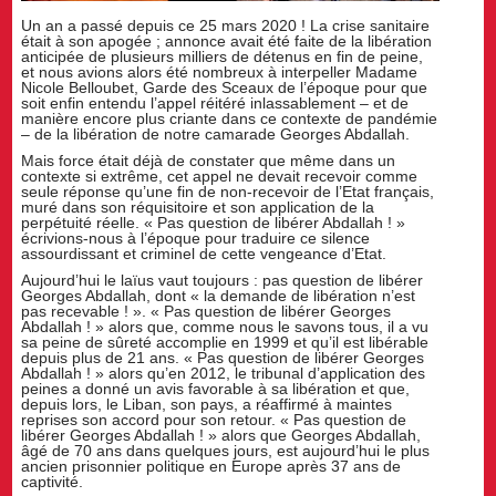
Un an a passé depuis ce 25 mars 2020 ! La crise sanitaire
était à son apogée ; annonce avait été faite de la libération
anticipée de plusieurs milliers de détenus en fin de peine,
et nous avions alors été nombreux à interpeller Madame
Nicole Belloubet, Garde des Sceaux de l’époque pour que
soit enfin entendu l’appel réitéré inlassablement – et de
manière encore plus criante dans ce contexte de pandémie
– de la libération de notre camarade Georges Abdallah.
Mais force était déjà de constater que même dans un
contexte si extrême, cet appel ne devait recevoir comme
seule réponse qu’une fin de non-recevoir de l’Etat français,
muré dans son réquisitoire et son application de la
perpétuité réelle. « Pas question de libérer Abdallah ! »
écrivions-nous à l’époque pour traduire ce silence
assourdissant et criminel de cette vengeance d’Etat.
Aujourd’hui le laïus vaut toujours : pas question de libérer
Georges Abdallah, dont « la demande de libération n’est
pas recevable ! ». « Pas question de libérer Georges
Abdallah ! » alors que, comme nous le savons tous, il a vu
sa peine de sûreté accomplie en 1999 et qu’il est libérable
depuis plus de 21 ans. « Pas question de libérer Georges
Abdallah ! » alors qu’en 2012, le tribunal d’application des
peines a donné un avis favorable à sa libération et que,
depuis lors, le Liban, son pays, a réaffirmé à maintes
reprises son accord pour son retour. « Pas question de
libérer Georges Abdallah ! » alors que Georges Abdallah,
âgé de 70 ans dans quelques jours, est aujourd’hui le plus
ancien prisonnier politique en Europe après 37 ans de
captivité.