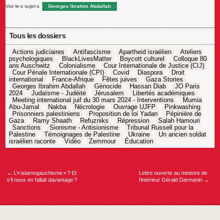
Voir le-s sujet-s
Georges Ibrahim Abdallah
Tous les dossiers
Actions judiciaires
Antifascisme
Apartheid israélien
Ateliers
psychologiques
BlackLivesMatter
Boycott culturel
Colloque 80
ans Auschwitz
Colonialisme
Cour Internationale de Justice (CIJ)
Cour Pénale Internationale (CPI)
Covid
Diaspora
Droit
international
France-Afrique
Fêtes juives
Gaza Stories
Georges Ibrahim Abdallah
Génocide
Hassan Diab
JO Paris
2024
Judaïsme - Judéité
Jérusalem
Libertés académiques
Meeting international juif du 30 mars 2024 - Interventions
Mumia
Abu-Jamal
Nakba
Nécrologie
Ouvrage UJFP
Pinkwashing
Prisonniers palestiniens
Proposition de loi Yadan
Pépinière de
Gaza
Ramy Shaath
Refuzniks
Répression
Salah Hamouri
Sanctions
Sionisme - Antisionisme
Tribunal Russell pour la
Palestine
Témoignages de Palestine
Ukraine
Un ancien soldat
israélien raconte
Vidéo
Zemmour
Éducation
Navigation
de
l’article
←
L’« islamogauchisme » ? Et
Lettre ouverte au ministre de
s’il nous en fallait davantage ?
l’intérieur Gérald Darmanin
→