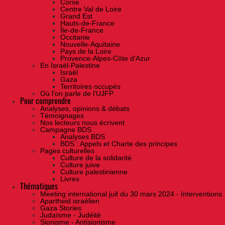
Corse
Centre Val de Loire
Grand Est
Hauts-de-France
Île-de-France
Occitanie
Nouvelle-Aquitaine
Pays de la Loire
Provence-Alpes-Côte d'Azur
En Israël-Palestine
Israël
Gaza
Territoires occupés
Où l'on parle de l'UJFP
Pour comprendre
Analyses, opinions & débats
Témoignages
Nos lecteurs nous écrivent
Campagne BDS
Analyses BDS
BDS : Appels et Charte des principes
Pages culturelles
Culture de la solidarité
Culture juive
Culture palestinienne
Livres
Thématiques
Meeting international juif du 30 mars 2024 - Interventions
Apartheid israélien
Gaza Stories
Judaïsme - Judéité
Sionisme - Antisionisme