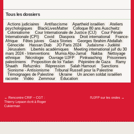
Tous les dossiers
Actions judiciaires
Antifascisme
Apartheid israélien
Ateliers
psychologiques
BlackLivesMatter
Colloque 80 ans Auschwitz
Colonialisme
Cour Internationale de Justice (CIJ)
Cour Pénale
Internationale (CPI)
Covid
Diaspora
Droit international
France-
Afrique
Fêtes juives
Gaza Stories
Georges Ibrahim Abdallah
Génocide
Hassan Diab
JO Paris 2024
Judaïsme - Judéité
Jérusalem
Libertés académiques
Meeting international juif du 30
mars 2024 - Interventions
Mumia Abu-Jamal
Nakba
Nettoyage
ethnique
Nécrologie
Ouvrage UJFP
Pinkwashing
Prisonniers
palestiniens
Proposition de loi Yadan
Pépinière de Gaza
Ramy
Shaath
Refuzniks
Répression
Salah Hamouri
Sanctions
Sionisme - Antisionisme
Tribunal Russell pour la Palestine
Témoignages de Palestine
Ukraine
Un ancien soldat israélien
raconte
Vidéo
Zemmour
Éducation
Navigation
de
l’article
←
Rencontre CRIF – CGT :
l’UJFP sur les ondes
→
Thierry Lepaon écrit à Roger
Cukierman