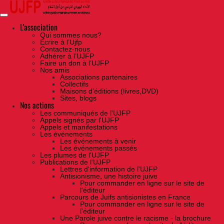
Skip
to
the
content
L'association
Qui sommes nous?
Ecrire à l’Ujfp
Contactez-nous
Adhérer à l’UJFP
Faire un don à l’UJFP
Nos amis
Associations partenaires
Collectifs
Maisons d’éditions (livres,DVD)
Sites, blogs
Nos actions
Les communiqués de l'UJFP
Appels signés par l'UJFP
Appels et manifestations
Les événements
Les événements à venir
Les événements passés
Les plumes de l'UJFP
Publications de l'UJFP
Lettres d'information de l'UJFP
Antisionisme, une histoire juive
Pour commander en ligne sur le site de
l'éditeur
Parcours de Juifs antisionistes en France
Pour commander en ligne sur le site de
l'éditeur
Une Parole juive contre le racisme - la brochure