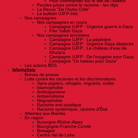
Pour commander sur le site de l'éditeur
Paroles juives contre le racisme - les clips
La Revue "De l'Autre Côté"
Le bulletin UJFP-Info
Nos campagnes
Nos campagnes en cours
Campagne UJFP : Urgence guerre à Gaza
Film Yallah Gaza
Nos campagnes terminées
Campagne UJFP : La pépinière
Campagne UJFP : Urgence Gaza déplacés
Campagne UJFP : Le château d'eau de
Khuza'a
Campagne UJFP : De l'oxygène pour Gaza
Campagne "Un bateau pour Gaza"
Les actions BDS
Informations
Brèves de presse
Lutte contre les racismes et les discriminations
Sans-papiers, réfugiés, migrants, exilés
Islamophobie
Antitsiganisme
Antisémitisme
Négrophobie
Racisme anti-asiatique
Racisme systémique, racisme d'État
Atteintes aux libertés
En région
Auvergne-Rhône-Alpes
Bourgogne-Franche-Comté
Bretagne
Centre Val de Loire