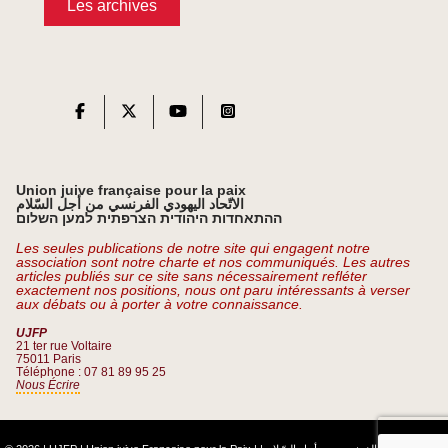
Les archives
Union juive française pour la paix
الاتّحاد اليهودي الفرنسي من أجل السّلام
ההתאחדות היהודית הצרפתית למען השלום
Les seules publications de notre site qui engagent notre
association sont notre charte et nos communiqués. Les autres
articles publiés sur ce site sans nécessairement refléter
exactement nos positions, nous ont paru intéressants à verser
aux débats ou à porter à votre connaissance.
UJFP
21 ter rue Voltaire
75011 Paris
Téléphone : 07 81 89 95 25
Nous Écrire