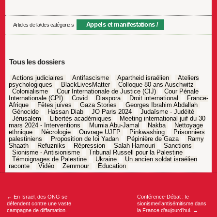
Appels et manifestations
Articles de la/des catégorie.s
Tous les dossiers
Actions judiciaires
Antifascisme
Apartheid israélien
Ateliers
psychologiques
BlackLivesMatter
Colloque 80 ans Auschwitz
Colonialisme
Cour Internationale de Justice (CIJ)
Cour Pénale
Internationale (CPI)
Covid
Diaspora
Droit international
France-
Afrique
Fêtes juives
Gaza Stories
Georges Ibrahim Abdallah
Génocide
Hassan Diab
JO Paris 2024
Judaïsme - Judéité
Jérusalem
Libertés académiques
Meeting international juif du 30
mars 2024 - Interventions
Mumia Abu-Jamal
Nakba
Nettoyage
ethnique
Nécrologie
Ouvrage UJFP
Pinkwashing
Prisonniers
palestiniens
Proposition de loi Yadan
Pépinière de Gaza
Ramy
Shaath
Refuzniks
Répression
Salah Hamouri
Sanctions
Sionisme - Antisionisme
Tribunal Russell pour la Palestine
Témoignages de Palestine
Ukraine
Un ancien soldat israélien
raconte
Vidéo
Zemmour
Éducation
Navigation
de
l’article
←
En Israël, des ONG se
Conférence-Débat : le
défendent contre une vaste
sionisme/l’antisémitisme dans
campagne de diffamation.
la France d’aujourd’hui.
→