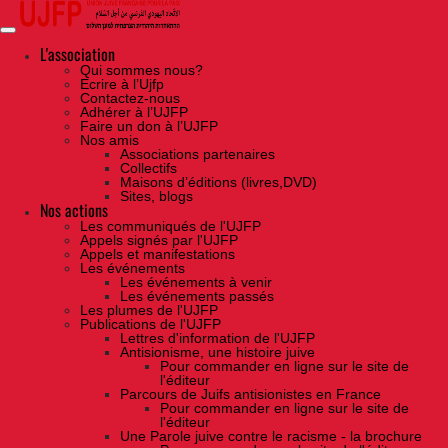
Skip
to
the
content
L'association
Qui sommes nous?
Ecrire à l’Ujfp
Contactez-nous
Adhérer à l’UJFP
Faire un don à l’UJFP
Nos amis
Associations partenaires
Collectifs
Maisons d’éditions (livres,DVD)
Sites, blogs
Nos actions
Les communiqués de l'UJFP
Appels signés par l'UJFP
Appels et manifestations
Les événements
Les événements à venir
Les événements passés
Les plumes de l'UJFP
Publications de l'UJFP
Lettres d'information de l'UJFP
Antisionisme, une histoire juive
Pour commander en ligne sur le site de
l'éditeur
Parcours de Juifs antisionistes en France
Pour commander en ligne sur le site de
l'éditeur
Une Parole juive contre le racisme - la brochure