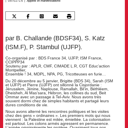
08/02/16
Appels et manifestations
par B. Challande (BDSF34), S. Katz
(ISM.F), P. Stambul (UJFP).
Co-organisé par : BDS France 34, UJFP, ISM France,
CCIPPP34
Soutenu par : APLR, CMF, CIMADE L.R, CGT Educ’action
Montpellier,
Ensemble ! 34, MDPL, NPA, PG, Tricotteuses en furie…
Du 20 décembre au 5 janvier, Brigitte (BDS 34), Sarah (ISM
et UJFP) et Pierre (UJFP) ont sillonné la Cisjordanie :
Jérusalem, Jénine, Naplouse, Ramallah, Bil’in, Béthléem,
Dheisheh, Al Mas’sara, Hébron, les collines du sud, Beit
Ommar avec un passage à Tel-Aviv. Nous avons très
souvent dormi chez de simples habitants et partagé leurs
dures conditions de vie.
Nous avons alterné les rencontres politiques et les visites
chez des gens « ordinaires ». Les premiers mots qui nous
viennent : la Palestine est mitée, émiettée. La colonisation
est partout. Les colons armés agressent en permanence.
L’armée omniprésente les protège. Quasiment tous nos