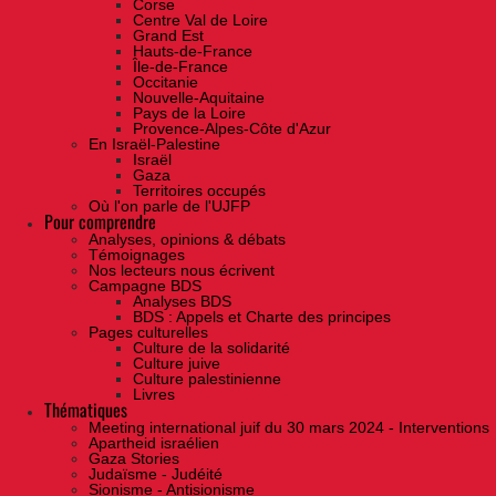
Corse
Centre Val de Loire
Grand Est
Hauts-de-France
Île-de-France
Occitanie
Nouvelle-Aquitaine
Pays de la Loire
Provence-Alpes-Côte d'Azur
En Israël-Palestine
Israël
Gaza
Territoires occupés
Où l'on parle de l'UJFP
Pour comprendre
Analyses, opinions & débats
Témoignages
Nos lecteurs nous écrivent
Campagne BDS
Analyses BDS
BDS : Appels et Charte des principes
Pages culturelles
Culture de la solidarité
Culture juive
Culture palestinienne
Livres
Thématiques
Meeting international juif du 30 mars 2024 - Interventions
Apartheid israélien
Gaza Stories
Judaïsme - Judéité
Sionisme - Antisionisme