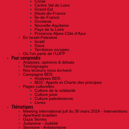
Corse
Centre Val de Loire
Grand Est
Hauts-de-France
Île-de-France
Occitanie
Nouvelle-Aquitaine
Pays de la Loire
Provence-Alpes-Côte d'Azur
En Israël-Palestine
Israël
Gaza
Territoires occupés
Où l'on parle de l'UJFP
Pour comprendre
Analyses, opinions & débats
Témoignages
Nos lecteurs nous écrivent
Campagne BDS
Analyses BDS
BDS : Appels et Charte des principes
Pages culturelles
Culture de la solidarité
Culture juive
Culture palestinienne
Livres
Thématiques
Meeting international juif du 30 mars 2024 - Interventions
Apartheid israélien
Gaza Stories
Judaïsme - Judéité
Sionisme - Antisionisme