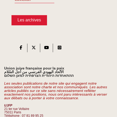
Les archives
Union juive française pour la paix
الاتّحاد اليهودي الفرنسي من أجل السّلام
ההתאחדות היהודית הצרפתית למען השלום
Les seules publications de notre site qui engagent notre
association sont notre charte et nos communiqués. Les autres
articles publiés sur ce site sans nécessairement refléter
exactement nos positions, nous ont paru intéressants à verser
aux débats ou à porter à votre connaissance.
UJFP
21 ter rue Voltaire
75011 Paris
Téléphone : 07 81 89 95 25