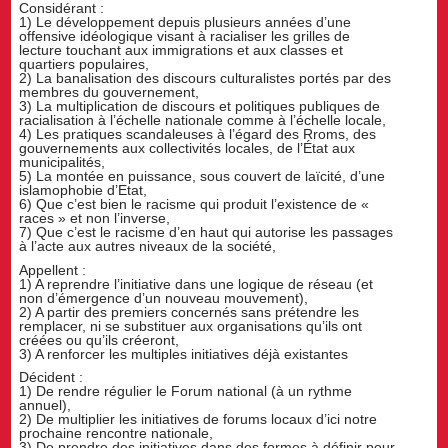
Considérant :
1) Le développement depuis plusieurs années d’une
offensive idéologique visant à racialiser les grilles de
lecture touchant aux immigrations et aux classes et
quartiers populaires,
2) La banalisation des discours culturalistes portés par des
membres du gouvernement,
3) La multiplication de discours et politiques publiques de
racialisation à l’échelle nationale comme à l’échelle locale,
4) Les pratiques scandaleuses à l’égard des Rroms, des
gouvernements aux collectivités locales, de l’État aux
municipalités,
5) La montée en puissance, sous couvert de laïcité, d’une
islamophobie d’Etat,
6) Que c’est bien le racisme qui produit l’existence de «
races » et non l’inverse,
7) Que c’est le racisme d’en haut qui autorise les passages
à l’acte aux autres niveaux de la société,
Appellent :
1) A reprendre l’initiative dans une logique de réseau (et
non d’émergence d’un nouveau mouvement),
2) A partir des premiers concernés sans prétendre les
remplacer, ni se substituer aux organisations qu’ils ont
créées ou qu’ils créeront,
3) A renforcer les multiples initiatives déjà existantes
Décident :
1) De rendre régulier le Forum national (à un rythme
annuel),
2) De multiplier les initiatives de forums locaux d’ici notre
prochaine rencontre nationale,
3) De prendre des initiatives dans des formes à définir pour