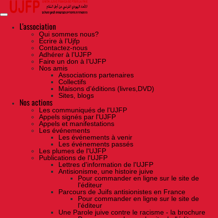
Skip
to
the
content
L'association
Qui sommes nous?
Ecrire à l’Ujfp
Contactez-nous
Adhérer à l’UJFP
Faire un don à l’UJFP
Nos amis
Associations partenaires
Collectifs
Maisons d’éditions (livres,DVD)
Sites, blogs
Nos actions
Les communiqués de l'UJFP
Appels signés par l'UJFP
Appels et manifestations
Les événements
Les événements à venir
Les événements passés
Les plumes de l'UJFP
Publications de l'UJFP
Lettres d'information de l'UJFP
Antisionisme, une histoire juive
Pour commander en ligne sur le site de
l'éditeur
Parcours de Juifs antisionistes en France
Pour commander en ligne sur le site de
l'éditeur
Une Parole juive contre le racisme - la brochure