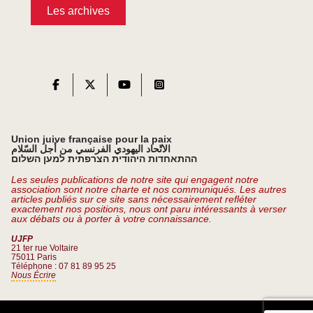
Les archives
Union juive française pour la paix
الاتّحاد اليهودي الفرنسي من أجل السّلام
ההתאחדות היהודית הצרפתית למען השלום
Les seules publications de notre site qui engagent notre
association sont notre charte et nos communiqués. Les autres
articles publiés sur ce site sans nécessairement refléter
exactement nos positions, nous ont paru intéressants à verser
aux débats ou à porter à votre connaissance.
UJFP
21 ter rue Voltaire
75011 Paris
Téléphone : 07 81 89 95 25
Nous Écrire