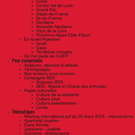
Corse
Centre Val de Loire
Grand Est
Hauts-de-France
Île-de-France
Occitanie
Nouvelle-Aquitaine
Pays de la Loire
Provence-Alpes-Côte d'Azur
En Israël-Palestine
Israël
Gaza
Territoires occupés
Où l'on parle de l'UJFP
Pour comprendre
Analyses, opinions & débats
Témoignages
Nos lecteurs nous écrivent
Campagne BDS
Analyses BDS
BDS : Appels et Charte des principes
Pages culturelles
Culture de la solidarité
Culture juive
Culture palestinienne
Livres
Thématiques
Meeting international juif du 30 mars 2024 - Interventions
Apartheid israélien
Gaza Stories
Judaïsme - Judéité
Sionisme - Antisionisme