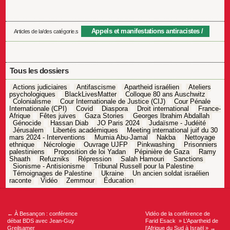
Appels et manifestations antiracistes
Articles de la/des catégorie.s
Tous les dossiers
Actions judiciaires
Antifascisme
Apartheid israélien
Ateliers
psychologiques
BlackLivesMatter
Colloque 80 ans Auschwitz
Colonialisme
Cour Internationale de Justice (CIJ)
Cour Pénale
Internationale (CPI)
Covid
Diaspora
Droit international
France-
Afrique
Fêtes juives
Gaza Stories
Georges Ibrahim Abdallah
Génocide
Hassan Diab
JO Paris 2024
Judaïsme - Judéité
Jérusalem
Libertés académiques
Meeting international juif du 30
mars 2024 - Interventions
Mumia Abu-Jamal
Nakba
Nettoyage
ethnique
Nécrologie
Ouvrage UJFP
Pinkwashing
Prisonniers
palestiniens
Proposition de loi Yadan
Pépinière de Gaza
Ramy
Shaath
Refuzniks
Répression
Salah Hamouri
Sanctions
Sionisme - Antisionisme
Tribunal Russell pour la Palestine
Témoignages de Palestine
Ukraine
Un ancien soldat israélien
raconte
Vidéo
Zemmour
Éducation
Navigation
de
l’article
←
À Besançon : conférence
Vidéo de la conférence de
débat BDS avec Jean-Guy
Farid Esack » L’Apartheid de
Greilsamer
l’Afrique du Sud à Israël »
→