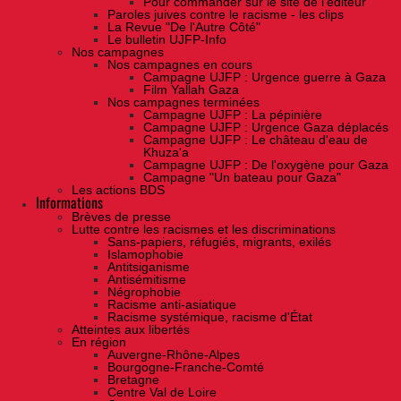
Pour commander sur le site de l'éditeur
Paroles juives contre le racisme - les clips
La Revue "De l'Autre Côté"
Le bulletin UJFP-Info
Nos campagnes
Nos campagnes en cours
Campagne UJFP : Urgence guerre à Gaza
Film Yallah Gaza
Nos campagnes terminées
Campagne UJFP : La pépinière
Campagne UJFP : Urgence Gaza déplacés
Campagne UJFP : Le château d'eau de
Khuza'a
Campagne UJFP : De l'oxygène pour Gaza
Campagne "Un bateau pour Gaza"
Les actions BDS
Informations
Brèves de presse
Lutte contre les racismes et les discriminations
Sans-papiers, réfugiés, migrants, exilés
Islamophobie
Antitsiganisme
Antisémitisme
Négrophobie
Racisme anti-asiatique
Racisme systémique, racisme d'État
Atteintes aux libertés
En région
Auvergne-Rhône-Alpes
Bourgogne-Franche-Comté
Bretagne
Centre Val de Loire