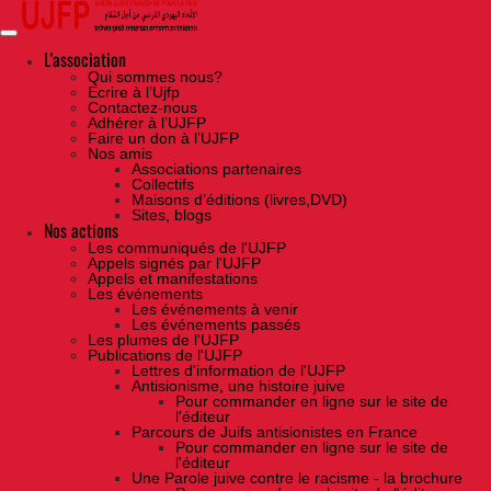
Skip
to
the
content
L'association
Qui sommes nous?
Ecrire à l’Ujfp
Contactez-nous
Adhérer à l’UJFP
Faire un don à l’UJFP
Nos amis
Associations partenaires
Collectifs
Maisons d’éditions (livres,DVD)
Sites, blogs
Nos actions
Les communiqués de l'UJFP
Appels signés par l'UJFP
Appels et manifestations
Les événements
Les événements à venir
Les événements passés
Les plumes de l'UJFP
Publications de l'UJFP
Lettres d'information de l'UJFP
Antisionisme, une histoire juive
Pour commander en ligne sur le site de
l'éditeur
Parcours de Juifs antisionistes en France
Pour commander en ligne sur le site de
l'éditeur
Une Parole juive contre le racisme - la brochure