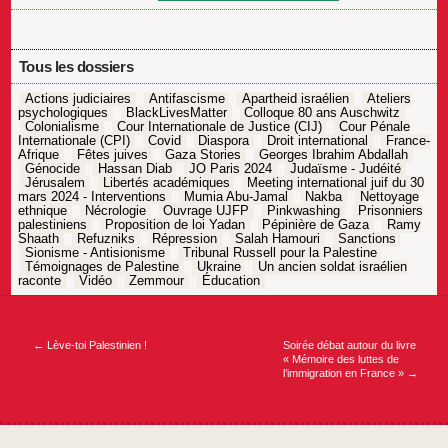
Tous les dossiers
Actions judiciaires
Antifascisme
Apartheid israélien
Ateliers
psychologiques
BlackLivesMatter
Colloque 80 ans Auschwitz
Colonialisme
Cour Internationale de Justice (CIJ)
Cour Pénale
Internationale (CPI)
Covid
Diaspora
Droit international
France-
Afrique
Fêtes juives
Gaza Stories
Georges Ibrahim Abdallah
Génocide
Hassan Diab
JO Paris 2024
Judaïsme - Judéité
Jérusalem
Libertés académiques
Meeting international juif du 30
mars 2024 - Interventions
Mumia Abu-Jamal
Nakba
Nettoyage
ethnique
Nécrologie
Ouvrage UJFP
Pinkwashing
Prisonniers
palestiniens
Proposition de loi Yadan
Pépinière de Gaza
Ramy
Shaath
Refuzniks
Répression
Salah Hamouri
Sanctions
Sionisme - Antisionisme
Tribunal Russell pour la Palestine
Témoignages de Palestine
Ukraine
Un ancien soldat israélien
raconte
Vidéo
Zemmour
Éducation
Navigation
de
l’article
←
Lève-toi Palestinien !
Soirée débat autour du livre
« Mémoire des luttes de
l’immigration en France »
→