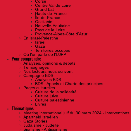
Corse
Centre Val de Loire
Grand Est
Hauts-de-France
Île-de-France
Occitanie
Nouvelle-Aquitaine
Pays de la Loire
Provence-Alpes-Côte d'Azur
En Israël-Palestine
Israël
Gaza
Territoires occupés
Où l'on parle de l'UJFP
Pour comprendre
Analyses, opinions & débats
Témoignages
Nos lecteurs nous écrivent
Campagne BDS
Analyses BDS
BDS : Appels et Charte des principes
Pages culturelles
Culture de la solidarité
Culture juive
Culture palestinienne
Livres
Thématiques
Meeting international juif du 30 mars 2024 - Interventions
Apartheid israélien
Gaza Stories
Judaïsme - Judéité
Sionisme - Antisionisme