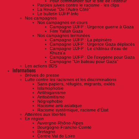
Pour commander sur le site de l'éditeur
Paroles juives contre le racisme - les clips
La Revue "De l'Autre Côté"
Le bulletin UJFP-Info
Nos campagnes
Nos campagnes en cours
Campagne UJFP : Urgence guerre à Gaza
Film Yallah Gaza
Nos campagnes terminées
Campagne UJFP : La pépinière
Campagne UJFP : Urgence Gaza déplacés
Campagne UJFP : Le château d'eau de
Khuza'a
Campagne UJFP : De l'oxygène pour Gaza
Campagne "Un bateau pour Gaza"
Les actions BDS
Informations
Brèves de presse
Lutte contre les racismes et les discriminations
Sans-papiers, réfugiés, migrants, exilés
Islamophobie
Antitsiganisme
Antisémitisme
Négrophobie
Racisme anti-asiatique
Racisme systémique, racisme d'État
Atteintes aux libertés
En région
Auvergne-Rhône-Alpes
Bourgogne-Franche-Comté
Bretagne
Centre Val de Loire