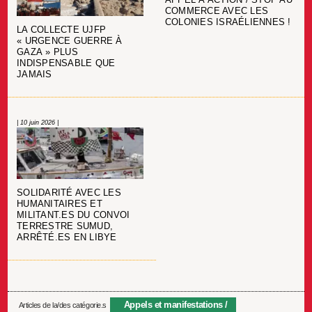
COMMERCE AVEC LES
COLONIES ISRAÉLIENNES !
LA COLLECTE UJFP
« URGENCE GUERRE À
GAZA » PLUS
INDISPENSABLE QUE
JAMAIS
| 10 juin 2026 |
SOLIDARITÉ AVEC LES
HUMANITAIRES ET
MILITANT.ES DU CONVOI
TERRESTRE SUMUD,
ARRÊTÉ.ES EN LIBYE
Appels et manifestations
Articles de la/des catégorie.s