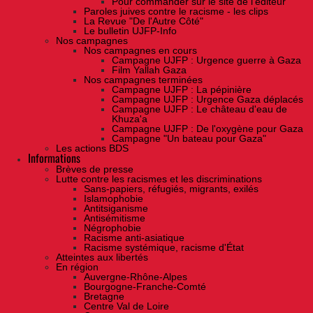
Pour commander sur le site de l'éditeur
Paroles juives contre le racisme - les clips
La Revue "De l'Autre Côté"
Le bulletin UJFP-Info
Nos campagnes
Nos campagnes en cours
Campagne UJFP : Urgence guerre à Gaza
Film Yallah Gaza
Nos campagnes terminées
Campagne UJFP : La pépinière
Campagne UJFP : Urgence Gaza déplacés
Campagne UJFP : Le château d'eau de
Khuza'a
Campagne UJFP : De l'oxygène pour Gaza
Campagne "Un bateau pour Gaza"
Les actions BDS
Informations
Brèves de presse
Lutte contre les racismes et les discriminations
Sans-papiers, réfugiés, migrants, exilés
Islamophobie
Antitsiganisme
Antisémitisme
Négrophobie
Racisme anti-asiatique
Racisme systémique, racisme d'État
Atteintes aux libertés
En région
Auvergne-Rhône-Alpes
Bourgogne-Franche-Comté
Bretagne
Centre Val de Loire