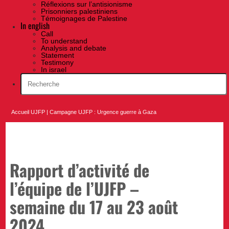
Réflexions sur l’antisionisme
Prisonniers palestiniens
Témoignages de Palestine
In english
Call
To understand
Analysis and debate
Statement
Testimony
In israel
Accueil UJFP
|
Campagne UJFP : Urgence guerre à Gaza
Rapport d’activité de
l’équipe de l’UJFP –
semaine du 17 au 23 août
2024