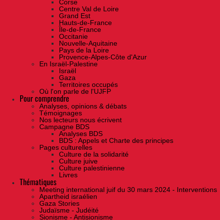
Corse
Centre Val de Loire
Grand Est
Hauts-de-France
Île-de-France
Occitanie
Nouvelle-Aquitaine
Pays de la Loire
Provence-Alpes-Côte d'Azur
En Israël-Palestine
Israël
Gaza
Territoires occupés
Où l'on parle de l'UJFP
Pour comprendre
Analyses, opinions & débats
Témoignages
Nos lecteurs nous écrivent
Campagne BDS
Analyses BDS
BDS : Appels et Charte des principes
Pages culturelles
Culture de la solidarité
Culture juive
Culture palestinienne
Livres
Thématiques
Meeting international juif du 30 mars 2024 - Interventions
Apartheid israélien
Gaza Stories
Judaïsme - Judéité
Sionisme - Antisionisme