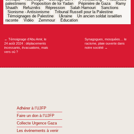
palestiniens
Proposition de loi Yadan
Pépinière de Gaza
Ramy
Shaath
Refuzniks
Répression
Salah Hamouri
Sanctions
Sionisme - Antisionisme
Tribunal Russell pour la Palestine
Témoignages de Palestine
Ukraine
Un ancien soldat israélien
raconte
Vidéo
Zemmour
Éducation
Navigation
de
l’article
←
Témoignage d’Abu Amir, le
Synagogues, mosquées… le
24 août 2024 : déplacements
racisme, plaie ouverte dans
incessants, évacuations, mais
notre société
→
vers où ?
Adhérer à l’UJFP
Faire un don à l’UJFP
Collecte Urgence Gaza
Les événements à venir