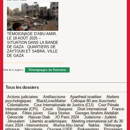
TÉMOIGNAGE D’ABU AMIR,
LE 18 AOÛT 2025 –
SITUATION DANS LA BANDE
DE GAZA : QUARTIERS DE
ZAYTOUN ET SABRA, VILLE
DE GAZA
Voir le-s sujet-s
Témoignages de Palestine
Tous les dossiers
Actions judiciaires
Antifascisme
Apartheid israélien
Ateliers
psychologiques
BlackLivesMatter
Colloque 80 ans Auschwitz
Colonialisme
Cour Internationale de Justice (CIJ)
Cour Pénale
Internationale (CPI)
Covid
Diaspora
Droit international
France-
Afrique
Fêtes juives
Gaza Stories
Georges Ibrahim Abdallah
Génocide
Hassan Diab
JO Paris 2024
Judaïsme - Judéité
Jérusalem
Libertés académiques
Meeting international juif du 30
mars 2024 - Interventions
Mumia Abu-Jamal
Nakba
Nettoyage
ethnique
Nécrologie
Ouvrage UJFP
Pinkwashing
Prisonniers