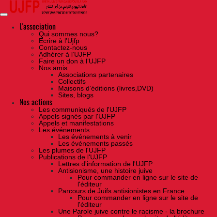
Skip
to
the
content
L'association
Qui sommes nous?
Ecrire à l’Ujfp
Contactez-nous
Adhérer à l’UJFP
Faire un don à l’UJFP
Nos amis
Associations partenaires
Collectifs
Maisons d’éditions (livres,DVD)
Sites, blogs
Nos actions
Les communiqués de l'UJFP
Appels signés par l'UJFP
Appels et manifestations
Les événements
Les événements à venir
Les événements passés
Les plumes de l'UJFP
Publications de l'UJFP
Lettres d'information de l'UJFP
Antisionisme, une histoire juive
Pour commander en ligne sur le site de
l'éditeur
Parcours de Juifs antisionistes en France
Pour commander en ligne sur le site de
l'éditeur
Une Parole juive contre le racisme - la brochure