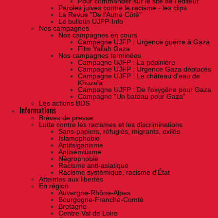
Pour commander sur le site de l'éditeur
Paroles juives contre le racisme - les clips
La Revue "De l'Autre Côté"
Le bulletin UJFP-Info
Nos campagnes
Nos campagnes en cours
Campagne UJFP : Urgence guerre à Gaza
Film Yallah Gaza
Nos campagnes terminées
Campagne UJFP : La pépinière
Campagne UJFP : Urgence Gaza déplacés
Campagne UJFP : Le château d'eau de
Khuza'a
Campagne UJFP : De l'oxygène pour Gaza
Campagne "Un bateau pour Gaza"
Les actions BDS
Informations
Brèves de presse
Lutte contre les racismes et les discriminations
Sans-papiers, réfugiés, migrants, exilés
Islamophobie
Antitsiganisme
Antisémitisme
Négrophobie
Racisme anti-asiatique
Racisme systémique, racisme d'État
Atteintes aux libertés
En région
Auvergne-Rhône-Alpes
Bourgogne-Franche-Comté
Bretagne
Centre Val de Loire