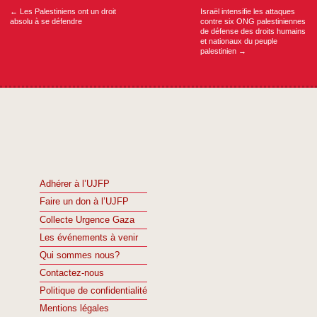
l’article
←
Les Palestiniens ont un droit
Israël intensifie les attaques
absolu à se défendre
contre six ONG palestiniennes
de défense des droits humains
et nationaux du peuple
palestinien
→
Adhérer à l’UJFP
Faire un don à l’UJFP
Collecte Urgence Gaza
Les événements à venir
Qui sommes nous?
Contactez-nous
Politique de confidentialité
Mentions légales