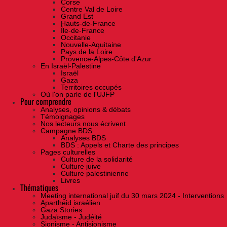
Corse
Centre Val de Loire
Grand Est
Hauts-de-France
Île-de-France
Occitanie
Nouvelle-Aquitaine
Pays de la Loire
Provence-Alpes-Côte d'Azur
En Israël-Palestine
Israël
Gaza
Territoires occupés
Où l'on parle de l'UJFP
Pour comprendre
Analyses, opinions & débats
Témoignages
Nos lecteurs nous écrivent
Campagne BDS
Analyses BDS
BDS : Appels et Charte des principes
Pages culturelles
Culture de la solidarité
Culture juive
Culture palestinienne
Livres
Thématiques
Meeting international juif du 30 mars 2024 - Interventions
Apartheid israélien
Gaza Stories
Judaïsme - Judéité
Sionisme - Antisionisme