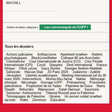
WACHILL
Les communiqués de l'UJFP
Articles de la/des catégorie.s
Tous les dossiers
Actions judiciaires
Antifascisme
Apartheid israélien
Ateliers
psychologiques
BlackLivesMatter
Colloque 80 ans Auschwitz
Colonialisme
Cour Internationale de Justice (CIJ)
Cour Pénale
Internationale (CPI)
Covid
Diaspora
Droit international
France-
Afrique
Fêtes juives
Gaza Stories
Georges Ibrahim Abdallah
Génocide
Hassan Diab
JO Paris 2024
Judaïsme - Judéité
Jérusalem
Libertés académiques
Meeting international juif du 30
mars 2024 - Interventions
Mumia Abu-Jamal
Nakba
Nettoyage
ethnique
Nécrologie
Ouvrage UJFP
Pinkwashing
Prisonniers
palestiniens
Proposition de loi Yadan
Pépinière de Gaza
Ramy
Shaath
Refuzniks
Répression
Salah Hamouri
Sanctions
Sionisme - Antisionisme
Tribunal Russell pour la Palestine
Témoignages de Palestine
Ukraine
Un ancien soldat israélien
raconte
Vidéo
Zemmour
Éducation
Navigation
de