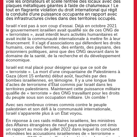
volé les ordinateurs et scellé l’entrée des locaux avec des
plaques métalliques géantes à l’aide de chalumeaux ! Le
tout en flagrante violation du droit international qui régit
la conduite d’une puissance occupante en rapport avec
des infrastructures civiles dans des territoires occupés.
Israël n’est pas à son coup d’essai. Déjà en octobre 2021
le gouvernement israélien avait qualifié six de ces ONG de
« terroristes », avait interdit leurs activités humanitaires et
avait incité la communauté internationale à mettre fin à leur
financement. Il s’agit d’associations qui défendent les droits
humains, ceux des femmes, des enfants, des paysans, des
prisonniers politiques, ainsi que des ONG œuvrant dans le
domaine de la santé, de la recherche et du développement
économique.
Israël est mal placé pour désigner qui que ce soit de
« terroriste ». La mort d’une cinquantaine de Palestiniens à
Gaza (dont 15 enfants) début août, fauchés par des
bombes israéliennes, en témoigne. Il y a une longue liste
d’actes de terrorisme d’État commis par Israël dans les
territoires palestiniens. Maintenant cette puissance militaire
qualifie de « terroriste » des ONG travaillant pour les droits
du peuple sous son occupation militaire. Un comble !
Avec ses nombreux crimes commis contre le peuple
palestinien et son défi à la communauté internationale,
Israël s’apparente plus à un État voyou
.
En réponse à ces raids militaires israéliens, les ministres
des Affaires étrangères de neuf pays européens ont émis
un rapport au mois de juillet 2022 dans lequel ils concluent
infondées les accusations israéliennes de « terrorisme »