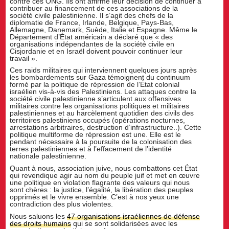
contre ces ONG. Ils ont affirmé leur décision de continuer à
contribuer au financement de ces associations de la
société civile palestinienne. Il s’agit des chefs de la
diplomatie de France, Irlande, Belgique, Pays-Bas,
Allemagne, Danemark, Suède, Italie et Espagne. Même le
Département d’État américain a déclaré que « des
organisations indépendantes de la société civile en
Cisjordanie et en Israël doivent pouvoir continuer leur
travail ».
Ces raids militaires qui interviennent quelques jours après
les bombardements sur Gaza témoignent du continuum
formé par la politique de répression de l’État colonial
israélien vis-à-vis des Palestiniens. Les attaques contre la
société civile palestinienne s’articulent aux offensives
militaires contre les organisations politiques et militaires
palestiniennes et au harcèlement quotidien des civils des
territoires palestiniens occupés (opérations nocturnes,
arrestations arbitraires, destruction d’infrastructure..). Cette
politique multiforme de répression est une. Elle est le
pendant nécessaire à la poursuite de la colonisation des
terres palestiniennes et à l’effacement de l’identité
nationale palestinienne.
Quant à nous, association juive, nous combattons cet État
qui revendique agir au nom du peuple juif et met en œuvre
une politique en violation flagrante des valeurs qui nous
sont chères : la justice, l’égalité, la libération des peuples
opprimés et le vivre ensemble. C’est à nos yeux une
contradiction des plus violentes.
Nous saluons les
47 organisations israéliennes de défense
des droits humains
qui se sont solidarisées avec les