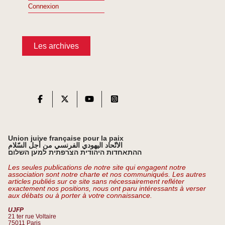
Connexion
Les archives
Union juive française pour la paix
الاتّحاد اليهودي الفرنسي من أجل السّلام
ההתאחדות היהודית הצרפתית למען השלום
Les seules publications de notre site qui engagent notre
association sont notre charte et nos communiqués. Les autres
articles publiés sur ce site sans nécessairement refléter
exactement nos positions, nous ont paru intéressants à verser
aux débats ou à porter à votre connaissance.
UJFP
21 ter rue Voltaire
75011 Paris