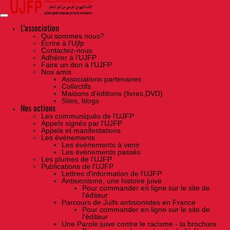
Skip
to
the
content
L'association
Qui sommes nous?
Ecrire à l’Ujfp
Contactez-nous
Adhérer à l’UJFP
Faire un don à l’UJFP
Nos amis
Associations partenaires
Collectifs
Maisons d’éditions (livres,DVD)
Sites, blogs
Nos actions
Les communiqués de l'UJFP
Appels signés par l'UJFP
Appels et manifestations
Les événements
Les événements à venir
Les événements passés
Les plumes de l'UJFP
Publications de l'UJFP
Lettres d'information de l'UJFP
Antisionisme, une histoire juive
Pour commander en ligne sur le site de
l'éditeur
Parcours de Juifs antisionistes en France
Pour commander en ligne sur le site de
l'éditeur
Une Parole juive contre le racisme - la brochure