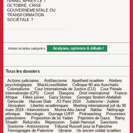
ISRAËL APRÈS LE 7
OCTOBRE, CRISE
GOUVERNEMENTALE OU
TRANSFORMATION
SOCIÉTALE ?
Analyses, opinions & débats
Articles de la/des catégorie.s
Tous les dossiers
Actions judiciaires
Antifascisme
Apartheid israélien
Ateliers
psychologiques
BlackLivesMatter
Colloque 80 ans Auschwitz
Colonialisme
Cour Internationale de Justice (CIJ)
Cour Pénale
Internationale (CPI)
Covid
Diaspora
Droit international
France-
Afrique
Fêtes juives
Gaza Stories
Georges Ibrahim Abdallah
Génocide
Hassan Diab
JO Paris 2024
Judaïsme - Judéité
Jérusalem
Libertés académiques
Meeting international juif du 30
mars 2024 - Interventions
Mumia Abu-Jamal
Nakba
Nettoyage
ethnique
Nécrologie
Ouvrage UJFP
Pinkwashing
Prisonniers
palestiniens
Proposition de loi Yadan
Pépinière de Gaza
Ramy
Shaath
Refuzniks
Répression
Salah Hamouri
Sanctions
Sionisme - Antisionisme
Tribunal Russell pour la Palestine
Témoignages de Palestine
Ukraine
Un ancien soldat israélien