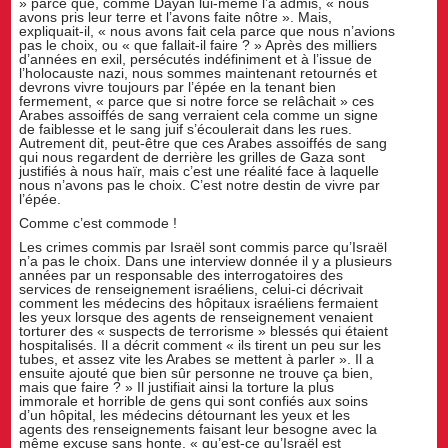
» parce que, comme Dayan lui-même l’a admis, « nous
avons pris leur terre et l’avons faite nôtre ». Mais,
expliquait-il, « nous avons fait cela parce que nous n’avions
pas le choix, ou « que fallait-il faire ? » Après des milliers
d’années en exil, persécutés indéfiniment et à l’issue de
l’holocauste nazi, nous sommes maintenant retournés et
devrons vivre toujours par l’épée en la tenant bien
fermement, « parce que si notre force se relâchait » ces
Arabes assoiffés de sang verraient cela comme un signe
de faiblesse et le sang juif s’écoulerait dans les rues.
Autrement dit, peut-être que ces Arabes assoiffés de sang
qui nous regardent de derrière les grilles de Gaza sont
justifiés à nous haïr, mais c’est une réalité face à laquelle
nous n’avons pas le choix. C’est notre destin de vivre par
l’épée.
Comme c’est commode !
Les crimes commis par Israël sont commis parce qu’Israël
n’a pas le choix. Dans une interview donnée il y a plusieurs
années par un responsable des interrogatoires des
services de renseignement israéliens, celui-ci décrivait
comment les médecins des hôpitaux israéliens fermaient
les yeux lorsque des agents de renseignement venaient
torturer des « suspects de terrorisme » blessés qui étaient
hospitalisés. Il a décrit comment « ils tirent un peu sur les
tubes, et assez vite les Arabes se mettent à parler ». Il a
ensuite ajouté que bien sûr personne ne trouve ça bien,
mais que faire ? » Il justifiait ainsi la torture la plus
immorale et horrible de gens qui sont confiés aux soins
d’un hôpital, les médecins détournant les yeux et les
agents des renseignements faisant leur besogne avec la
même excuse sans honte, « qu’est-ce qu’Israël est