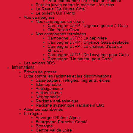
Pour commander sur le site de l'éditeur
Paroles juives contre le racisme - les clips
La Revue "De l'Autre Côté"
Le bulletin UJFP-Info
Nos campagnes
Nos campagnes en cours
Campagne UJFP : Urgence guerre à Gaza
Film Yallah Gaza
Nos campagnes terminées
Campagne UJFP : La pépinière
Campagne UJFP : Urgence Gaza déplacés
Campagne UJFP : Le château d'eau de
Khuza'a
Campagne UJFP : De l'oxygène pour Gaza
Campagne "Un bateau pour Gaza"
Les actions BDS
Informations
Brèves de presse
Lutte contre les racismes et les discriminations
Sans-papiers, réfugiés, migrants, exilés
Islamophobie
Antitsiganisme
Antisémitisme
Négrophobie
Racisme anti-asiatique
Racisme systémique, racisme d'État
Atteintes aux libertés
En région
Auvergne-Rhône-Alpes
Bourgogne-Franche-Comté
Bretagne
Centre Val de Loire