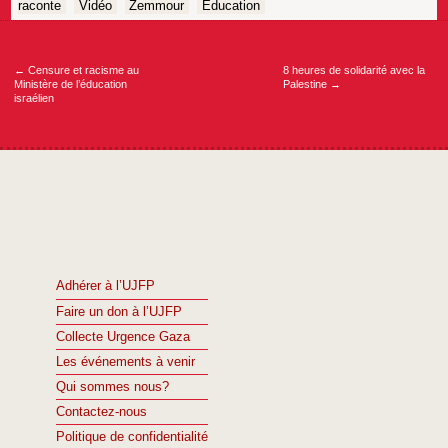
raconte
Vidéo
Zemmour
Éducation
Navigation
de
l’article
←
Censure et racisme au
8 heures de solidarité avec la
Ministère de l’éducation
Palestine
→
israélien
Adhérer à l’UJFP
Faire un don à l’UJFP
Collecte Urgence Gaza
Les événements à venir
Qui sommes nous?
Contactez-nous
Politique de confidentialité