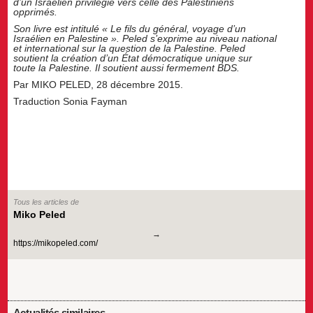
d’un Israélien privilégié vers celle des Palestiniens
opprimés.
Son livre est intitulé « Le fils du général, voyage d’un
Israélien en Palestine ». Peled s’exprime au niveau national
et international sur la question de la Palestine. Peled
soutient la création d’un État démocratique unique sur
toute la Palestine. Il soutient aussi fermement BDS.
Par MIKO PELED, 28 décembre 2015.
Traduction Sonia Fayman
Tous les articles de
Miko Peled
https://mikopeled.com/
Actualités similaires