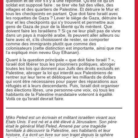
question et de voir s’il y a une réponse. Qu’est ce qu’un
soldat est supposé faire : se tirer vite fait des villes, des
villages et des quartiers de Palestine. Et détruire le Mur et
tous les checkpoints en partant. Que doit faire Israël avec
les roquettes de Gaza ? Lever le siège de Gaza, détruire le
mur et les checkpoints qui s’y trouvent et permettre aux
gens de Gaza de jouir de la liberté qu’ils méritent. Que
doivent faire les Israéliens ? Si ça ne leur plaît pas de vivre
dans un pays à majorité arabe, ils peuvent aller ailleurs ou
faire avec et, s’ils choisissent de rester, se comporter
comme des immigrants plutôt que comme des
colonisateurs (cette distinction est importante, ainsi que me
l’a expliqué mon neveu Guy Elhanan).
Quant à la question principale « que doit faire Israël ? »,
Israël doit libérer tous les prisonniers politiques, abroger
toutes les lois qui donnent aux Juifs des droits exclusifs en
Palestine, abroger la loi qui interdit aux Palestiniens de
rentrer sur leur terre et débloquer les milliards de dollars
qui vont être nécessaires pour payer des réparations aux
réfugiés et à leurs descendants. Puis, Israël doit organiser
des élections libres, une personne-une voix, où tous les
habitants de la Palestine mandataire voteront à égalité.
Voilà ce qu’Israël devrait faire.
Miko Peled est un écrivain et militant israélien vivant aux
États Unis. Il est né et a été élevé à Jérusalem. Son père
était le général Mati Peled. Amené par une tragédie
familiale à découvrir la Palestine, ses habitants et leur
histoire, il a écrit un livre sur son trajet depuis la sphère