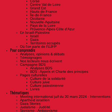
Corse
Centre Val de Loire
Grand Est
Hauts-de-France
Île-de-France
Occitanie
Nouvelle-Aquitaine
Pays de la Loire
Provence-Alpes-Côte d'Azur
En Israël-Palestine
Israël
Gaza
Territoires occupés
Où l'on parle de l'UJFP
Pour comprendre
Analyses, opinions & débats
Témoignages
Nos lecteurs nous écrivent
Campagne BDS
Analyses BDS
BDS : Appels et Charte des principes
Pages culturelles
Culture de la solidarité
Culture juive
Culture palestinienne
Livres
Thématiques
Meeting international juif du 30 mars 2024 - Interventions
Apartheid israélien
Gaza Stories
Judaïsme - Judéité
Sionisme - Antisionisme