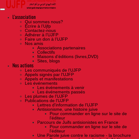
Skip
to
the
content
L'association
Qui sommes nous?
Ecrire à l’Ujfp
Contactez-nous
Adhérer à l’UJFP
Faire un don à l’UJFP
Nos amis
Associations partenaires
Collectifs
Maisons d’éditions (livres,DVD)
Sites, blogs
Nos actions
Les communiqués de l'UJFP
Appels signés par l'UJFP
Appels et manifestations
Les événements
Les événements à venir
Les événements passés
Les plumes de l'UJFP
Publications de l'UJFP
Lettres d'information de l'UJFP
Antisionisme, une histoire juive
Pour commander en ligne sur le site de
l'éditeur
Parcours de Juifs antisionistes en France
Pour commander en ligne sur le site de
l'éditeur
Une Parole juive contre le racisme - la brochure