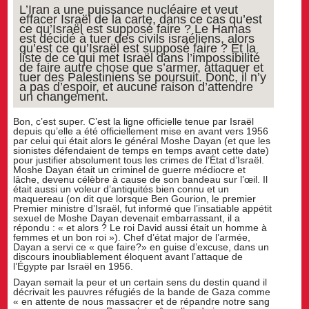
L’Iran a une puissance nucléaire et veut
effacer Israël de la carte, dans ce cas qu’est
ce qu’Israël est supposé faire ? Le Hamas
est décidé à tuer des civils israéliens, alors
qu’est ce qu’Israël est supposé faire ? Et la
liste de ce qui met Israël dans l’impossibilité
de faire autre chose que s’armer, attaquer et
tuer des Palestiniens se poursuit. Donc, il n’y
a pas d’espoir, et aucune raison d’attendre
un changement.
Bon, c’est super. C’est la ligne officielle tenue par Israël
depuis qu’elle a été officiellement mise en avant vers 1956
par celui qui était alors le général Moshe Dayan (et que les
sionistes défendaient de temps en temps avant cette date)
pour justifier absolument tous les crimes de l’État d’Israël.
Moshe Dayan était un criminel de guerre médiocre et
lâche, devenu célèbre à cause de son bandeau sur l’œil. Il
était aussi un voleur d’antiquités bien connu et un
maquereau (on dit que lorsque Ben Gourion, le premier
Premier ministre d’Israël, fut informé que l’insatiable appétit
sexuel de Moshe Dayan devenait embarrassant, il a
répondu : « et alors ? Le roi David aussi était un homme à
femmes et un bon roi »). Chef d’état major de l’armée,
Dayan a servi ce « que faire?» en guise d’excuse, dans un
discours inoubliablement éloquent avant l’attaque de
l’Égypte par Israël en 1956.
Dayan semait la peur et un certain sens du destin quand il
décrivait les pauvres réfugiés de la bande de Gaza comme
« en attente de nous massacrer et de répandre notre sang