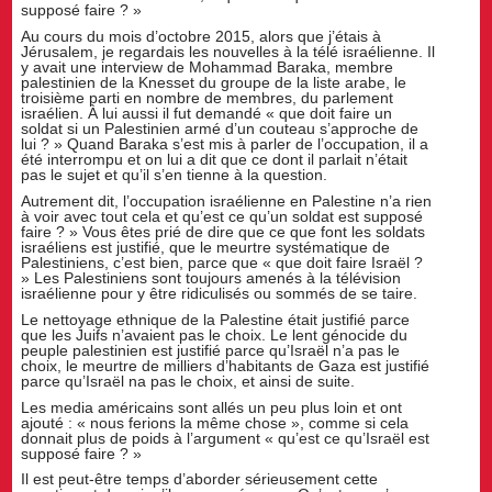
supposé faire ? »
Au cours du mois d’octobre 2015, alors que j’étais à
Jérusalem, je regardais les nouvelles à la télé israélienne. Il
y avait une interview de Mohammad Baraka, membre
palestinien de la Knesset du groupe de la liste arabe, le
troisième parti en nombre de membres, du parlement
israélien. À lui aussi il fut demandé « que doit faire un
soldat si un Palestinien armé d’un couteau s’approche de
lui ? » Quand Baraka s’est mis à parler de l’occupation, il a
été interrompu et on lui a dit que ce dont il parlait n’était
pas le sujet et qu’il s’en tienne à la question.
Autrement dit, l’occupation israélienne en Palestine n’a rien
à voir avec tout cela et qu’est ce qu’un soldat est supposé
faire ? » Vous êtes prié de dire que ce que font les soldats
israéliens est justifié, que le meurtre systématique de
Palestiniens, c’est bien, parce que « que doit faire Israël ?
» Les Palestiniens sont toujours amenés à la télévision
israélienne pour y être ridiculisés ou sommés de se taire.
Le nettoyage ethnique de la Palestine était justifié parce
que les Juifs n’avaient pas le choix. Le lent génocide du
peuple palestinien est justifié parce qu’Israël n’a pas le
choix, le meurtre de milliers d’habitants de Gaza est justifié
parce qu’Israël na pas le choix, et ainsi de suite.
Les media américains sont allés un peu plus loin et ont
ajouté : « nous ferions la même chose », comme si cela
donnait plus de poids à l’argument « qu’est ce qu’Israël est
supposé faire ? »
Il est peut-être temps d’aborder sérieusement cette