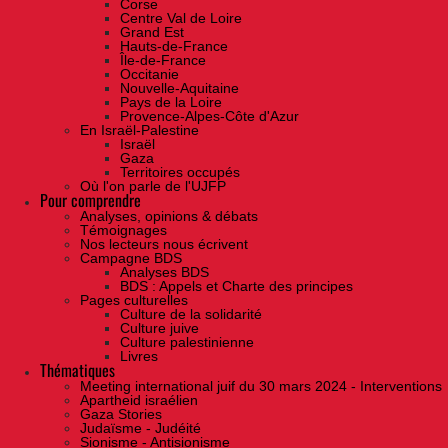
Corse
Centre Val de Loire
Grand Est
Hauts-de-France
Île-de-France
Occitanie
Nouvelle-Aquitaine
Pays de la Loire
Provence-Alpes-Côte d'Azur
En Israël-Palestine
Israël
Gaza
Territoires occupés
Où l'on parle de l'UJFP
Pour comprendre
Analyses, opinions & débats
Témoignages
Nos lecteurs nous écrivent
Campagne BDS
Analyses BDS
BDS : Appels et Charte des principes
Pages culturelles
Culture de la solidarité
Culture juive
Culture palestinienne
Livres
Thématiques
Meeting international juif du 30 mars 2024 - Interventions
Apartheid israélien
Gaza Stories
Judaïsme - Judéité
Sionisme - Antisionisme