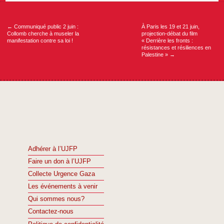
Navigation
de
l’article
←
Communiqué public 2 juin :
À Paris les 19 et 21 juin,
Collomb cherche à museler la
projection-débat du film
manifestation contre sa loi !
« Derrière les fronts :
résistances et résiliences en
Palestine »
→
Adhérer à l’UJFP
Faire un don à l’UJFP
Collecte Urgence Gaza
Les événements à venir
Qui sommes nous?
Contactez-nous