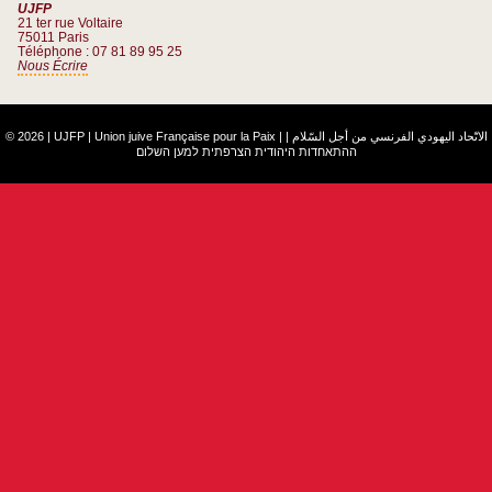
UJFP
21 ter rue Voltaire
75011 Paris
Téléphone : 07 81 89 95 25
Nous Écrire
© 2026 | UJFP | Union juive Française pour la Paix |
|
الاتّحاد اليهودي الفرنسي من أجل السّلام
ההתאחדות היהודית הצרפתית למען השלום