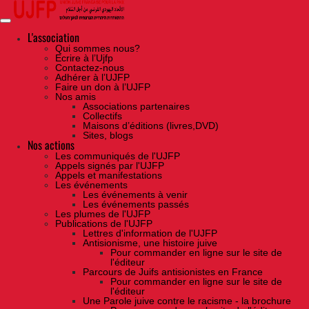
Skip
to
the
content
L'association
Qui sommes nous?
Ecrire à l’Ujfp
Contactez-nous
Adhérer à l’UJFP
Faire un don à l’UJFP
Nos amis
Associations partenaires
Collectifs
Maisons d’éditions (livres,DVD)
Sites, blogs
Nos actions
Les communiqués de l'UJFP
Appels signés par l'UJFP
Appels et manifestations
Les événements
Les événements à venir
Les événements passés
Les plumes de l'UJFP
Publications de l'UJFP
Lettres d'information de l'UJFP
Antisionisme, une histoire juive
Pour commander en ligne sur le site de
l'éditeur
Parcours de Juifs antisionistes en France
Pour commander en ligne sur le site de
l'éditeur
Une Parole juive contre le racisme - la brochure