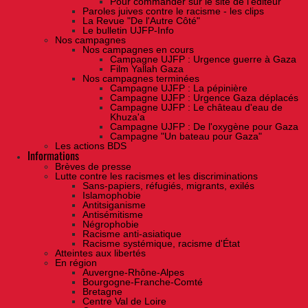
Pour commander sur le site de l'éditeur
Paroles juives contre le racisme - les clips
La Revue "De l'Autre Côté"
Le bulletin UJFP-Info
Nos campagnes
Nos campagnes en cours
Campagne UJFP : Urgence guerre à Gaza
Film Yallah Gaza
Nos campagnes terminées
Campagne UJFP : La pépinière
Campagne UJFP : Urgence Gaza déplacés
Campagne UJFP : Le château d'eau de
Khuza'a
Campagne UJFP : De l'oxygène pour Gaza
Campagne "Un bateau pour Gaza"
Les actions BDS
Informations
Brèves de presse
Lutte contre les racismes et les discriminations
Sans-papiers, réfugiés, migrants, exilés
Islamophobie
Antitsiganisme
Antisémitisme
Négrophobie
Racisme anti-asiatique
Racisme systémique, racisme d'État
Atteintes aux libertés
En région
Auvergne-Rhône-Alpes
Bourgogne-Franche-Comté
Bretagne
Centre Val de Loire