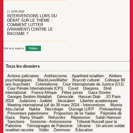
| 1 JUIN 2016
INTERVENTIONS LORS DU
DÉBAT SUR LE THÈME :
COMMENT LUTTER
(VRAIMENT) CONTRE LE
RACISME ?
Voir le-s sujet-s
Vidéo
Tous les dossiers
Actions judiciaires
Antifascisme
Apartheid israélien
Ateliers
psychologiques
BlackLivesMatter
Boycott culturel
Colloque 80
ans Auschwitz
Colonialisme
Cour Internationale de Justice (CIJ)
Cour Pénale Internationale (CPI)
Covid
Diaspora
Droit
international
France-Afrique
Fêtes juives
Gaza Stories
Georges Ibrahim Abdallah
Génocide
Hassan Diab
JO Paris
2024
Judaïsme - Judéité
Jérusalem
Libertés académiques
Meeting international juif du 30 mars 2024 - Interventions
Mumia
Abu-Jamal
Nakba
Nécrologie
Ouvrage UJFP
Pinkwashing
Prisonniers palestiniens
Proposition de loi Yadan
Pépinière de
Gaza
Ramy Shaath
Refuzniks
Répression
Salah Hamouri
Sanctions
Sionisme - Antisionisme
Tribunal Russell pour la
Palestine
Témoignages de Palestine
Ukraine
Un ancien soldat
israélien raconte
Vidéo
Zemmour
Éducation