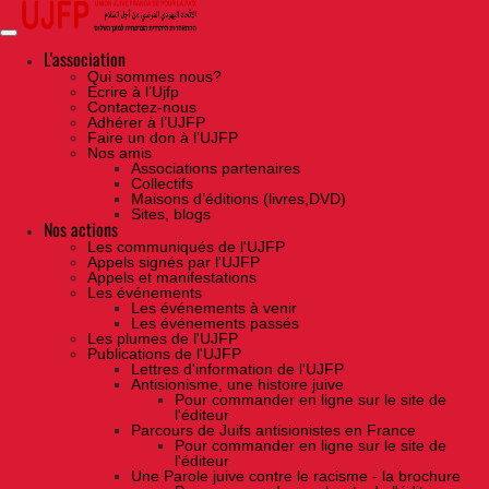
Skip
to
the
content
L'association
Qui sommes nous?
Ecrire à l’Ujfp
Contactez-nous
Adhérer à l’UJFP
Faire un don à l’UJFP
Nos amis
Associations partenaires
Collectifs
Maisons d’éditions (livres,DVD)
Sites, blogs
Nos actions
Les communiqués de l'UJFP
Appels signés par l'UJFP
Appels et manifestations
Les événements
Les événements à venir
Les événements passés
Les plumes de l'UJFP
Publications de l'UJFP
Lettres d'information de l'UJFP
Antisionisme, une histoire juive
Pour commander en ligne sur le site de
l'éditeur
Parcours de Juifs antisionistes en France
Pour commander en ligne sur le site de
l'éditeur
Une Parole juive contre le racisme - la brochure