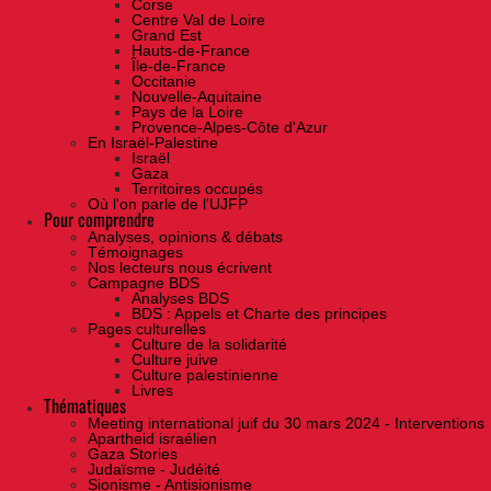
Corse
Centre Val de Loire
Grand Est
Hauts-de-France
Île-de-France
Occitanie
Nouvelle-Aquitaine
Pays de la Loire
Provence-Alpes-Côte d'Azur
En Israël-Palestine
Israël
Gaza
Territoires occupés
Où l'on parle de l'UJFP
Pour comprendre
Analyses, opinions & débats
Témoignages
Nos lecteurs nous écrivent
Campagne BDS
Analyses BDS
BDS : Appels et Charte des principes
Pages culturelles
Culture de la solidarité
Culture juive
Culture palestinienne
Livres
Thématiques
Meeting international juif du 30 mars 2024 - Interventions
Apartheid israélien
Gaza Stories
Judaïsme - Judéité
Sionisme - Antisionisme