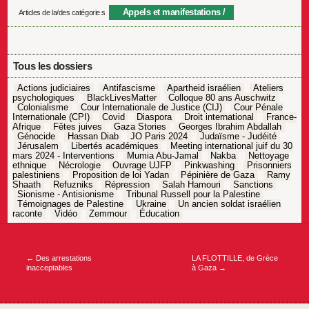
Appels et manifestations
Articles de la/des catégorie.s
Tous les dossiers
Actions judiciaires
Antifascisme
Apartheid israélien
Ateliers
psychologiques
BlackLivesMatter
Colloque 80 ans Auschwitz
Colonialisme
Cour Internationale de Justice (CIJ)
Cour Pénale
Internationale (CPI)
Covid
Diaspora
Droit international
France-
Afrique
Fêtes juives
Gaza Stories
Georges Ibrahim Abdallah
Génocide
Hassan Diab
JO Paris 2024
Judaïsme - Judéité
Jérusalem
Libertés académiques
Meeting international juif du 30
mars 2024 - Interventions
Mumia Abu-Jamal
Nakba
Nettoyage
ethnique
Nécrologie
Ouvrage UJFP
Pinkwashing
Prisonniers
palestiniens
Proposition de loi Yadan
Pépinière de Gaza
Ramy
Shaath
Refuzniks
Répression
Salah Hamouri
Sanctions
Sionisme - Antisionisme
Tribunal Russell pour la Palestine
Témoignages de Palestine
Ukraine
Un ancien soldat israélien
raconte
Vidéo
Zemmour
Éducation
Navigation
de
l’article
←
Des arrestations
LA FLOTTILLE, de Grèce
inacceptables
à Gaza
→