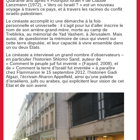
Quarante ans après « Pourquoi Israël » de Claude
Lanzmann (1972), « Vers où Israël ? » est un nouveau
voyage à travers ce pays, et à travers les racines du conflit
israélo-palestinien.
Le cinéaste accomplit ici une démarche à la fois
personnelle et universelle : il s’agit pour lui d’aller inscrire le
nom de son arrière-grand-mère, morte au camp de
Treblinka, au mémorial de Yad Vashem, à Jérusalem. Mais
aussi, de questionner la mémoire de ceux qui vivent sur
cette terre disputée, et leur capacité à vivre ensemble dans
un ou deux Etats.
Le cinéaste a interviewé un grand nombre d’observateurs –
en particulier l’historien Shlomo Sand, auteur de
« Comment le peuple juif fut inventé » (Fayard, 2008), et
de « Comment la terre d’Israël fut inventée » à paraître
chez Flammarion le 15 septembre 2012, l’historien Gadi
Algazi, l’écrivain Aharon Appelfeld, ainsi qu’une palette
d’israéliens, juifs ou arabes, qui explicitent leur vision de cet
Etat et de son avenir.