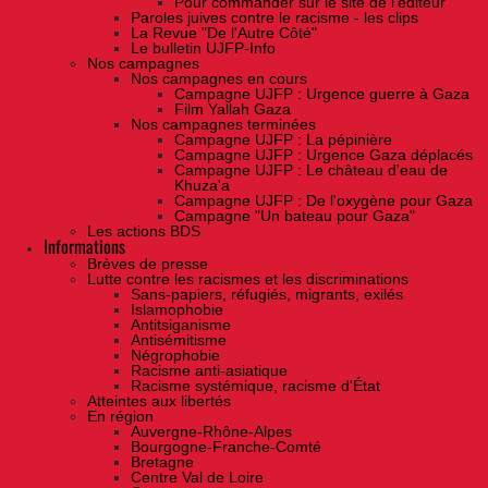
Pour commander sur le site de l'éditeur
Paroles juives contre le racisme - les clips
La Revue "De l'Autre Côté"
Le bulletin UJFP-Info
Nos campagnes
Nos campagnes en cours
Campagne UJFP : Urgence guerre à Gaza
Film Yallah Gaza
Nos campagnes terminées
Campagne UJFP : La pépinière
Campagne UJFP : Urgence Gaza déplacés
Campagne UJFP : Le château d'eau de
Khuza'a
Campagne UJFP : De l'oxygène pour Gaza
Campagne "Un bateau pour Gaza"
Les actions BDS
Informations
Brèves de presse
Lutte contre les racismes et les discriminations
Sans-papiers, réfugiés, migrants, exilés
Islamophobie
Antitsiganisme
Antisémitisme
Négrophobie
Racisme anti-asiatique
Racisme systémique, racisme d'État
Atteintes aux libertés
En région
Auvergne-Rhône-Alpes
Bourgogne-Franche-Comté
Bretagne
Centre Val de Loire