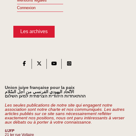
Mentions légales
Connexion
Les archives
Union juive française pour la paix
الاتّحاد اليهودي الفرنسي من أجل السّلام
ההתאחדות היהודית הצרפתית למען השלום
Les seules publications de notre site qui engagent notre
association sont notre charte et nos communiqués. Les autres
articles publiés sur ce site sans nécessairement refléter
exactement nos positions, nous ont paru intéressants à verser
aux débats ou à porter à votre connaissance.
UJFP
21 ter rue Voltaire