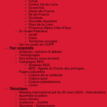
Corse
Centre Val de Loire
Grand Est
Hauts-de-France
Île-de-France
Occitanie
Nouvelle-Aquitaine
Pays de la Loire
Provence-Alpes-Côte d'Azur
En Israël-Palestine
Israël
Gaza
Territoires occupés
Où l'on parle de l'UJFP
Pour comprendre
Analyses, opinions & débats
Témoignages
Nos lecteurs nous écrivent
Campagne BDS
Analyses BDS
BDS : Appels et Charte des principes
Pages culturelles
Culture de la solidarité
Culture juive
Culture palestinienne
Livres
Thématiques
Meeting international juif du 30 mars 2024 - Interventions
Apartheid israélien
Gaza Stories
Judaïsme - Judéité
Sionisme - Antisionisme