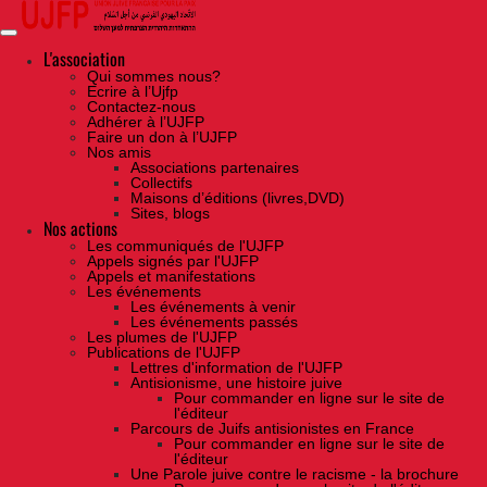
Skip
to
the
content
L'association
Qui sommes nous?
Ecrire à l’Ujfp
Contactez-nous
Adhérer à l’UJFP
Faire un don à l’UJFP
Nos amis
Associations partenaires
Collectifs
Maisons d’éditions (livres,DVD)
Sites, blogs
Nos actions
Les communiqués de l'UJFP
Appels signés par l'UJFP
Appels et manifestations
Les événements
Les événements à venir
Les événements passés
Les plumes de l'UJFP
Publications de l'UJFP
Lettres d'information de l'UJFP
Antisionisme, une histoire juive
Pour commander en ligne sur le site de
l'éditeur
Parcours de Juifs antisionistes en France
Pour commander en ligne sur le site de
l'éditeur
Une Parole juive contre le racisme - la brochure