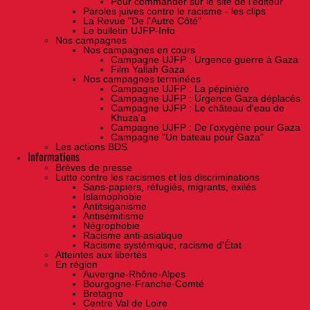
Pour commander sur le site de l'éditeur
Paroles juives contre le racisme - les clips
La Revue "De l'Autre Côté"
Le bulletin UJFP-Info
Nos campagnes
Nos campagnes en cours
Campagne UJFP : Urgence guerre à Gaza
Film Yallah Gaza
Nos campagnes terminées
Campagne UJFP : La pépinière
Campagne UJFP : Urgence Gaza déplacés
Campagne UJFP : Le château d'eau de
Khuza'a
Campagne UJFP : De l'oxygène pour Gaza
Campagne "Un bateau pour Gaza"
Les actions BDS
Informations
Brèves de presse
Lutte contre les racismes et les discriminations
Sans-papiers, réfugiés, migrants, exilés
Islamophobie
Antitsiganisme
Antisémitisme
Négrophobie
Racisme anti-asiatique
Racisme systémique, racisme d'État
Atteintes aux libertés
En région
Auvergne-Rhône-Alpes
Bourgogne-Franche-Comté
Bretagne
Centre Val de Loire