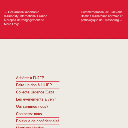
de
l’article
←
Déclaration importante
Commémoration 2013 devant
d’Amnesty International France
l’Institut d’Anatomie normale et
à propos de l’engagement de
pathologique de Strasbourg
→
Marc Lévy
Adhérer à l’UJFP
Faire un don à l’UJFP
Collecte Urgence Gaza
Les événements à venir
Qui sommes nous?
Contactez-nous
Politique de confidentialité