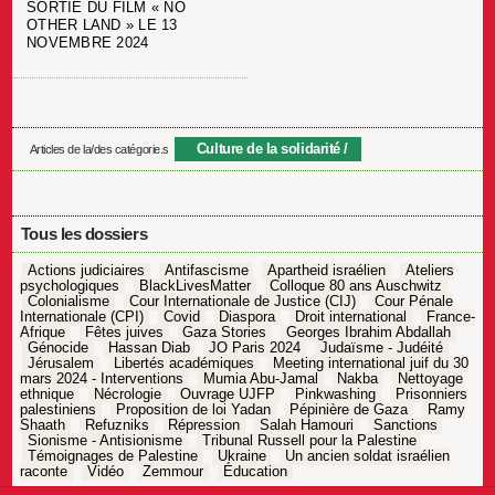
SORTIE DU FILM « NO
OTHER LAND » LE 13
NOVEMBRE 2024
Culture de la solidarité
Articles de la/des catégorie.s
Tous les dossiers
Actions judiciaires
Antifascisme
Apartheid israélien
Ateliers
psychologiques
BlackLivesMatter
Colloque 80 ans Auschwitz
Colonialisme
Cour Internationale de Justice (CIJ)
Cour Pénale
Internationale (CPI)
Covid
Diaspora
Droit international
France-
Afrique
Fêtes juives
Gaza Stories
Georges Ibrahim Abdallah
Génocide
Hassan Diab
JO Paris 2024
Judaïsme - Judéité
Jérusalem
Libertés académiques
Meeting international juif du 30
mars 2024 - Interventions
Mumia Abu-Jamal
Nakba
Nettoyage
ethnique
Nécrologie
Ouvrage UJFP
Pinkwashing
Prisonniers
palestiniens
Proposition de loi Yadan
Pépinière de Gaza
Ramy
Shaath
Refuzniks
Répression
Salah Hamouri
Sanctions
Sionisme - Antisionisme
Tribunal Russell pour la Palestine
Témoignages de Palestine
Ukraine
Un ancien soldat israélien
raconte
Vidéo
Zemmour
Éducation
Navigation