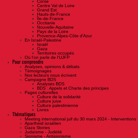
Corse
Centre Val de Loire
Grand Est
Hauts-de-France
Île-de-France
Occitanie
Nouvelle-Aquitaine
Pays de la Loire
Provence-Alpes-Côte d'Azur
En Israël-Palestine
Israël
Gaza
Territoires occupés
Où l'on parle de l'UJFP
Pour comprendre
Analyses, opinions & débats
Témoignages
Nos lecteurs nous écrivent
Campagne BDS
Analyses BDS
BDS : Appels et Charte des principes
Pages culturelles
Culture de la solidarité
Culture juive
Culture palestinienne
Livres
Thématiques
Meeting international juif du 30 mars 2024 - Interventions
Apartheid israélien
Gaza Stories
Judaïsme - Judéité
Sionisme - Antisionisme