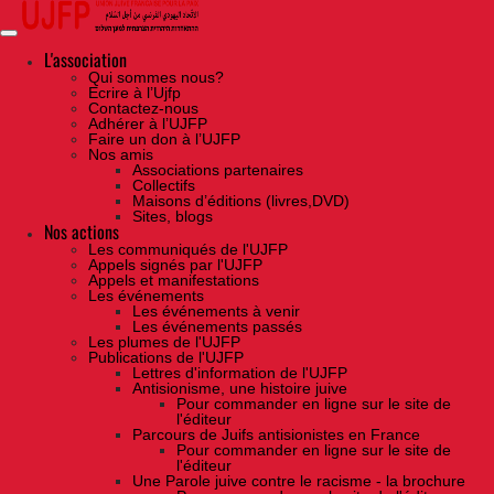
Skip
to
the
content
L'association
Qui sommes nous?
Ecrire à l’Ujfp
Contactez-nous
Adhérer à l’UJFP
Faire un don à l’UJFP
Nos amis
Associations partenaires
Collectifs
Maisons d’éditions (livres,DVD)
Sites, blogs
Nos actions
Les communiqués de l'UJFP
Appels signés par l'UJFP
Appels et manifestations
Les événements
Les événements à venir
Les événements passés
Les plumes de l'UJFP
Publications de l'UJFP
Lettres d'information de l'UJFP
Antisionisme, une histoire juive
Pour commander en ligne sur le site de
l'éditeur
Parcours de Juifs antisionistes en France
Pour commander en ligne sur le site de
l'éditeur
Une Parole juive contre le racisme - la brochure