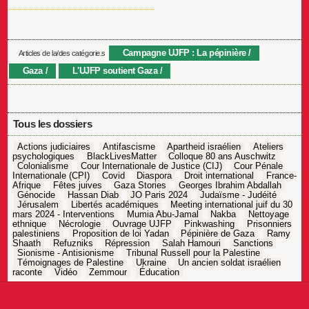
Campagne UJFP : La pépinière
Articles de la/des catégorie.s
Gaza
L'UJFP soutient Gaza
Tous les dossiers
Actions judiciaires
Antifascisme
Apartheid israélien
Ateliers
psychologiques
BlackLivesMatter
Colloque 80 ans Auschwitz
Colonialisme
Cour Internationale de Justice (CIJ)
Cour Pénale
Internationale (CPI)
Covid
Diaspora
Droit international
France-
Afrique
Fêtes juives
Gaza Stories
Georges Ibrahim Abdallah
Génocide
Hassan Diab
JO Paris 2024
Judaïsme - Judéité
Jérusalem
Libertés académiques
Meeting international juif du 30
mars 2024 - Interventions
Mumia Abu-Jamal
Nakba
Nettoyage
ethnique
Nécrologie
Ouvrage UJFP
Pinkwashing
Prisonniers
palestiniens
Proposition de loi Yadan
Pépinière de Gaza
Ramy
Shaath
Refuzniks
Répression
Salah Hamouri
Sanctions
Sionisme - Antisionisme
Tribunal Russell pour la Palestine
Témoignages de Palestine
Ukraine
Un ancien soldat israélien
raconte
Vidéo
Zemmour
Éducation
Navigation
de
l’article