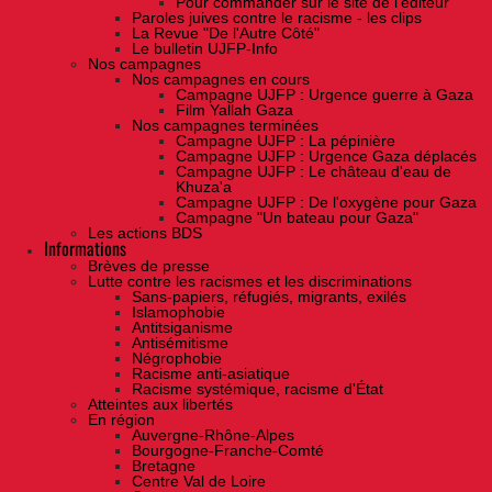
Pour commander sur le site de l'éditeur
Paroles juives contre le racisme - les clips
La Revue "De l'Autre Côté"
Le bulletin UJFP-Info
Nos campagnes
Nos campagnes en cours
Campagne UJFP : Urgence guerre à Gaza
Film Yallah Gaza
Nos campagnes terminées
Campagne UJFP : La pépinière
Campagne UJFP : Urgence Gaza déplacés
Campagne UJFP : Le château d'eau de
Khuza'a
Campagne UJFP : De l'oxygène pour Gaza
Campagne "Un bateau pour Gaza"
Les actions BDS
Informations
Brèves de presse
Lutte contre les racismes et les discriminations
Sans-papiers, réfugiés, migrants, exilés
Islamophobie
Antitsiganisme
Antisémitisme
Négrophobie
Racisme anti-asiatique
Racisme systémique, racisme d'État
Atteintes aux libertés
En région
Auvergne-Rhône-Alpes
Bourgogne-Franche-Comté
Bretagne
Centre Val de Loire