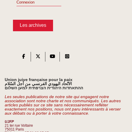
Connexion
Les archives
Union juive française pour la paix
الاتّحاد اليهودي الفرنسي من أجل السّلام
ההתאחדות היהודית הצרפתית למען השלום
Les seules publications de notre site qui engagent notre
association sont notre charte et nos communiqués. Les autres
articles publiés sur ce site sans nécessairement refléter
exactement nos positions, nous ont paru intéressants à verser
aux débats ou à porter à votre connaissance.
UJFP
21 ter rue Voltaire
75011 Paris