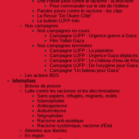
Une Parole juive contre le racisme - la brochure
Pour commander sur le site de l'éditeur
Paroles juives contre le racisme - les clips
La Revue "De l'Autre Côté"
Le bulletin UJFP-Info
Nos campagnes
Nos campagnes en cours
Campagne UJFP : Urgence guerre à Gaza
Film Yallah Gaza
Nos campagnes terminées
Campagne UJFP : La pépinière
Campagne UJFP : Urgence Gaza déplacés
Campagne UJFP : Le château d'eau de Khu
Campagne UJFP : De l'oxygène pour Gaza
Campagne "Un bateau pour Gaza"
Les actions BDS
Informations
Brèves de presse
Lutte contre les racismes et les discriminations
Sans-papiers, réfugiés, migrants, exilés
Islamophobie
Antitsiganisme
Antisémitisme
Négrophobie
Racisme anti-asiatique
Racisme systémique, racisme d'État
Atteintes aux libertés
En région