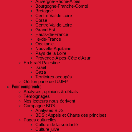
Auvergne-Rhône-Alpes
Bourgogne-Franche-Comté
Bretagne
Centre Val de Loire
Corse
Centre Val de Loire
Grand Est
Hauts-de-France
Île-de-France
Occitanie
Nouvelle-Aquitaine
Pays de la Loire
Provence-Alpes-Côte d'Azur
En Israël-Palestine
Israël
Gaza
Territoires occupés
Où l'on parle de l'UJFP
Pour comprendre
Analyses, opinions & débats
Témoignages
Nos lecteurs nous écrivent
Campagne BDS
Analyses BDS
BDS : Appels et Charte des principes
Pages culturelles
Culture de la solidarité
Culture juive