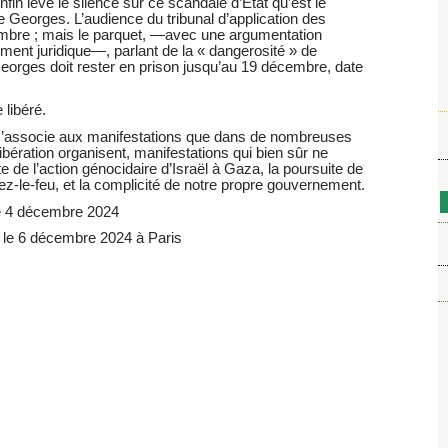
fin levé le silence sur ce scandale d’État qu’est le
 Georges. L’audience du tribunal d’application des
cembre ; mais le parquet, —avec une argumentation
ment juridique—, parlant de la « dangerosité » de
Georges doit rester en prison jusqu’au 19 décembre, date
 libéré.
 s’associe aux manifestations que dans de nombreuses
libération organisent, manifestations qui bien sûr ne
de l’action génocidaire d’Israël à Gaza, la poursuite de
ez-le-feu, et la complicité de notre propre gouvernement.
le 4 décembre 2024
, le 6 décembre 2024 à Paris