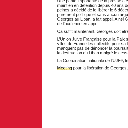
Une partie importante de la presse a en
maintien en détention depuis 40 ans de
peines a décidé de le libérer le 6 dé
purement politique et sans aucun argu
Georges au Liban, a fait appel. Ainsi 
de l’audience en appel.
Ça suffit maintenant. Georges doit être
L’Union Juive Française pour la Paix
villes de France les collectifs pour sa 
manquent pas de dénoncer la poursuite 
la destruction du Liban malgré le cess
La Coordination nationale de l’UJFP, 
Meeting
pour la libération de Georges