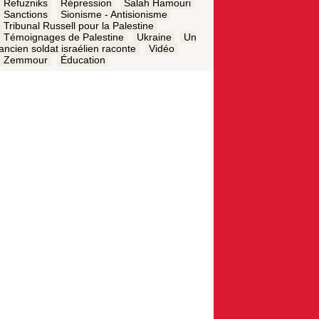
Refuzniks
Répression
Salah Hamouri
Sanctions
Sionisme - Antisionisme
Tribunal Russell pour la Palestine
Témoignages de Palestine
Ukraine
Un
ancien soldat israélien raconte
Vidéo
Zemmour
Éducation