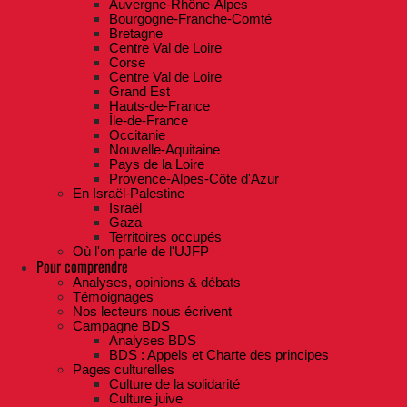
Auvergne-Rhône-Alpes
Bourgogne-Franche-Comté
Bretagne
Centre Val de Loire
Corse
Centre Val de Loire
Grand Est
Hauts-de-France
Île-de-France
Occitanie
Nouvelle-Aquitaine
Pays de la Loire
Provence-Alpes-Côte d'Azur
En Israël-Palestine
Israël
Gaza
Territoires occupés
Où l'on parle de l'UJFP
Pour comprendre
Analyses, opinions & débats
Témoignages
Nos lecteurs nous écrivent
Campagne BDS
Analyses BDS
BDS : Appels et Charte des principes
Pages culturelles
Culture de la solidarité
Culture juive