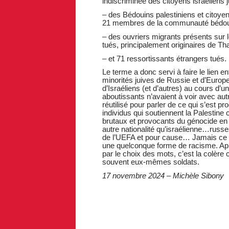
indiscriminée des citoyens israéliens ju
– des Bédouins palestiniens et citoyen
21 membres de la communauté bédoui
– des ouvriers migrants présents sur l
tués, principalement originaires de Th
– et 71 ressortissants étrangers tués.
Le terme a donc servi à faire le lien e
minorités juives de Russie et d’Europe
d’Israéliens (et d’autres) au cours d’u
aboutissants n’avaient à voir avec autr
réutilisé pour parler de ce qui s’est p
individus qui soutiennent la Palestine
brutaux et provocants du génocide en 
autre nationalité qu’israélienne…russ
de l’UEFA et pour cause… Jamais ce t
une quelconque forme de racisme. Aprè
par le choix des mots, c’est la colèr
souvent eux-mêmes soldats.
17 novembre 2024 – Michèle Sibony