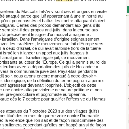
raéliens du Maccabi Tel-Aviv sont des étrangers en visite
été attaqué parce que juif appartenant à une minorité au
qu’ont pourchassés et battus les contre-attaquant étaient
hooligans. Certes des propos demandant aux gens s’ils
 semble-t-il des propos anti-juifs, dans la course aux
as là précisément le signe d’un nouvel amalgame :
if = israélien. Dans l’amalgame d’origine soigneusement
fs avec les Israéliens, le mouvement se fait d’Europe vers
 à ceux d’Israël, ce qui avait autorisé (lors de la tuerie
raélien à lancer un appel aux juifs français à
el amalgame : Israélien égale juif, ce mouvement
sortissants au cœur de l’Europe. Ce qui a permis au roi de
terdam avec la déportation des juifs de Hollande : «
vers la communauté juive des Pays-Bas pendant la
di] soir, nous avons encore manqué à notre devoir ».
t idéologique, de la définition du terme pogrom a permis
ctif agresseur devenait l’opprimé. L’objectif de cette
r une contre-attaque violente de nature politique et non
stoire pré-génocidaire et pogromiste européenne.
arue dès le 7 octobre pour qualifier l’offensive du Hamas
 les attaques du 7 octobre 2023 sur des villages (juifs)
onstitué des crimes de guerre voire contre l’humanité
c la violence que l’on sait et de façon indiscriminée des
On soulignera cependant qu’elles ont frappé aussi de façon