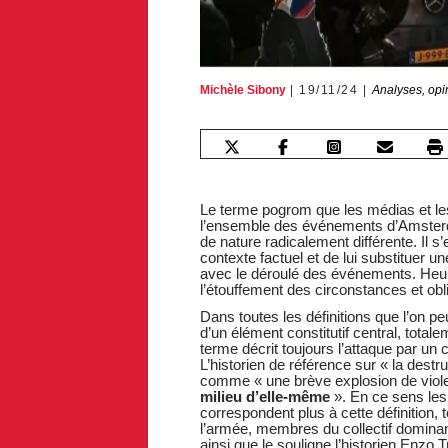
Michèle Sibony
19/11/24
Analyses, opi
Le terme pogrom que les médias et les p
l’ensemble des événements d’Amsterda
de nature radicalement différente. Il s
contexte factuel et de lui substituer 
avec le déroulé des événements. Heu
l’étouffement des circonstances et obli
Dans toutes les définitions que l’on p
d’un élément constitutif central, tota
terme décrit toujours l’attaque par un c
L’historien de référence sur « la destr
comme « une brève explosion de viole
milieu d’elle-même
». En ce sens les
correspondent plus à cette définition,
l’armée, membres du collectif dominan
ainsi que le souligne l’historien Enz