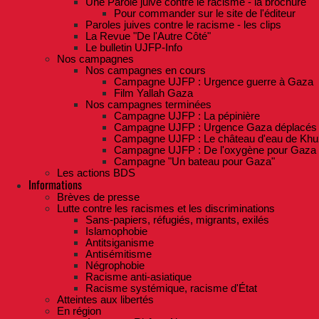
Une Parole juive contre le racisme - la brochure
Pour commander sur le site de l'éditeur
Paroles juives contre le racisme - les clips
La Revue "De l'Autre Côté"
Le bulletin UJFP-Info
Nos campagnes
Nos campagnes en cours
Campagne UJFP : Urgence guerre à Gaza
Film Yallah Gaza
Nos campagnes terminées
Campagne UJFP : La pépinière
Campagne UJFP : Urgence Gaza déplacés
Campagne UJFP : Le château d'eau de Khu
Campagne UJFP : De l'oxygène pour Gaza
Campagne "Un bateau pour Gaza"
Les actions BDS
Informations
Brèves de presse
Lutte contre les racismes et les discriminations
Sans-papiers, réfugiés, migrants, exilés
Islamophobie
Antitsiganisme
Antisémitisme
Négrophobie
Racisme anti-asiatique
Racisme systémique, racisme d'État
Atteintes aux libertés
En région