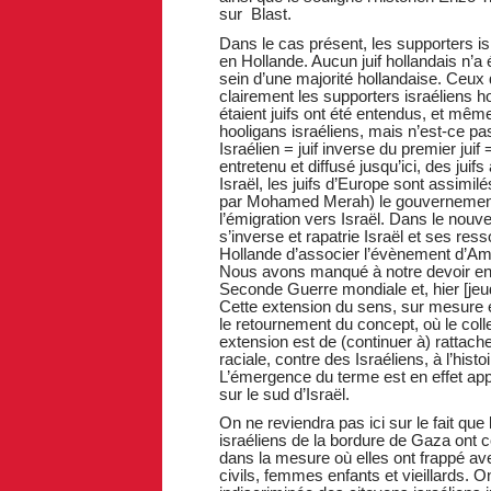
sur Blast.
Dans le cas présent, les supporters is
en Hollande. Aucun juif hollandais n’a 
sein d’une majorité hollandaise. Ceux 
clairement les supporters israéliens 
étaient juifs ont été entendus, et même
hooligans israéliens, mais n’est-ce p
Israélien = juif inverse du premier ju
entretenu et diffusé jusqu’ici, des jui
Israël, les juifs d’Europe sont assimilés
par Mohamed Merah) le gouvernement is
l’émigration vers Israël. Dans le nouv
s’inverse et rapatrie Israël et ses res
Hollande d’associer l’évènement d’Ams
Nous avons manqué à notre devoir en
Seconde Guerre mondiale et, hier [jeu
Cette extension du sens, sur mesure e
le retournement du concept, où le colle
extension est de (continuer à) rattache
raciale, contre des Israéliens, à l’hi
L’émergence du terme est en effet app
sur le sud d’Israël.
On ne reviendra pas ici sur le fait que
israéliens de la bordure de Gaza ont c
dans la mesure où elles ont frappé ave
civils, femmes enfants et vieillards. 