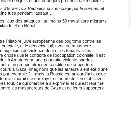
ifs et non juifs et des étrangers présents sur les lieux :
s d’Israël :
six Bédouins pris en otage par le Hamas
, et
ne tués pendant l’assaut…
es lieux des attaques : au moins 50 travailleurs migrants
aïlande et du Népal.
ntre l’histoire juive européenne des pogroms contre les
 orientale, et le génocide juif, avec un massacre
ne explosion de violence dont ni les tenants ni les
e chose que le contexte de l’occupation coloniale. Il est
roduit à Amsterdam, une poursuite violente par des
 contre un groupe étranger constitué de supporters
cours à Gaza. Imaginons que les auteurs aient été d’une
es par exemple ? – mais la Russie est aujourd’hui exclue
erme n’aurait été employé, ni même de lien établi avec
s tout, ce qui cherche à s’exprimer et qui est réprimé
e contre les massacreurs de Gaza et de leurs supporters