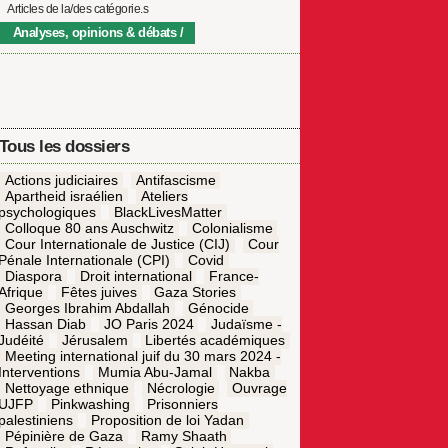
Articles de la/des catégorie.s
Analyses, opinions & débats
Tous les dossiers
Actions judiciaires
Antifascisme
Apartheid israélien
Ateliers
psychologiques
BlackLivesMatter
Colloque 80 ans Auschwitz
Colonialisme
Cour Internationale de Justice (CIJ)
Cour
Pénale Internationale (CPI)
Covid
Diaspora
Droit international
France-
Afrique
Fêtes juives
Gaza Stories
Georges Ibrahim Abdallah
Génocide
Hassan Diab
JO Paris 2024
Judaïsme -
Judéité
Jérusalem
Libertés académiques
Meeting international juif du 30 mars 2024 -
Interventions
Mumia Abu-Jamal
Nakba
Nettoyage ethnique
Nécrologie
Ouvrage
UJFP
Pinkwashing
Prisonniers
palestiniens
Proposition de loi Yadan
Pépinière de Gaza
Ramy Shaath