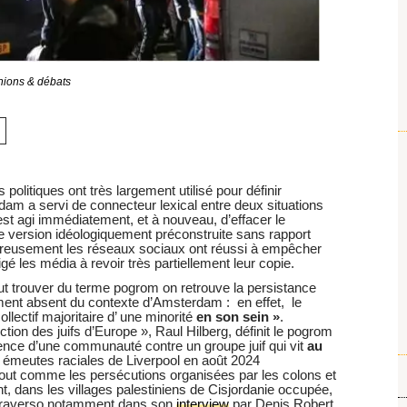
nions & débats
olitiques ont très largement utilisé pour définir
m a servi de connecteur lexical entre deux situations
’est agi immédiatement, et à nouveau, d’effacer le
une version idéologiquement préconstruite sans rapport
reusement les réseaux sociaux ont réussi à empêcher
gé les média à revoir très partiellement leur copie.
eut trouver du terme pogrom on retrouve la persistance
lement absent du contexte d’Amsterdam : en effet, le
ollectif majoritaire d’ une minorité
en son sein »
.
uction des juifs d’Europe », Raul Hilberg, définit le pogrom
nce d’une communauté contre un groupe juif qui vit
au
 émeutes raciales de Liverpool en août 2024
 tout comme les persécutions organisées par les colons et
t, dans les villages palestiniens de Cisjordanie occupée,
o Traverso notamment dans son
interview
par Denis Robert