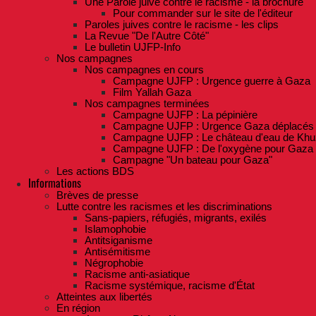
Une Parole juive contre le racisme - la brochure
Pour commander sur le site de l'éditeur
Paroles juives contre le racisme - les clips
La Revue "De l'Autre Côté"
Le bulletin UJFP-Info
Nos campagnes
Nos campagnes en cours
Campagne UJFP : Urgence guerre à Gaza
Film Yallah Gaza
Nos campagnes terminées
Campagne UJFP : La pépinière
Campagne UJFP : Urgence Gaza déplacés
Campagne UJFP : Le château d'eau de Khu
Campagne UJFP : De l'oxygène pour Gaza
Campagne "Un bateau pour Gaza"
Les actions BDS
Informations
Brèves de presse
Lutte contre les racismes et les discriminations
Sans-papiers, réfugiés, migrants, exilés
Islamophobie
Antitsiganisme
Antisémitisme
Négrophobie
Racisme anti-asiatique
Racisme systémique, racisme d'État
Atteintes aux libertés
En région