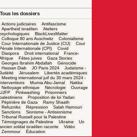
Tous les dossiers
Actions judiciaires
Antifascisme
Apartheid israélien
Ateliers
psychologiques
BlackLivesMatter
Colloque 80 ans Auschwitz
Colonialisme
Cour Internationale de Justice (CIJ)
Cour
Pénale Internationale (CPI)
Covid
Diaspora
Droit international
France-
Afrique
Fêtes juives
Gaza Stories
Georges Ibrahim Abdallah
Génocide
Hassan Diab
JO Paris 2024
Judaïsme -
Judéité
Jérusalem
Libertés académiques
Meeting international juif du 30 mars 2024 -
Interventions
Mumia Abu-Jamal
Nakba
Nettoyage ethnique
Nécrologie
Ouvrage
UJFP
Pinkwashing
Prisonniers
palestiniens
Proposition de loi Yadan
Pépinière de Gaza
Ramy Shaath
Refuzniks
Répression
Salah Hamouri
Sanctions
Sionisme - Antisionisme
Tribunal Russell pour la Palestine
Témoignages de Palestine
Ukraine
Un
ancien soldat israélien raconte
Vidéo
Zemmour
Éducation