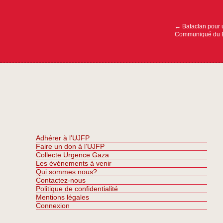
Navigation
de
l’article
←
Bataclan pour 
Communiqué du
Adhérer à l’UJFP
Faire un don à l’UJFP
Collecte Urgence Gaza
Les événements à venir
Qui sommes nous?
Contactez-nous
Politique de confidentialité
Mentions légales
Connexion