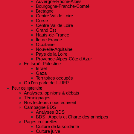
Auvergne-Rhône-Alpes
Bourgogne-Franche-Comté
Bretagne
Centre Val de Loire
Corse
Centre Val de Loire
Grand Est
Hauts-de-France
Île-de-France
Occitanie
Nouvelle-Aquitaine
Pays de la Loire
Provence-Alpes-Côte d'Azur
En Israël-Palestine
Israël
Gaza
Territoires occupés
Où l'on parle de l'UJFP
Pour comprendre
Analyses, opinions & débats
Témoignages
Nos lecteurs nous écrivent
Campagne BDS
Analyses BDS
BDS : Appels et Charte des principes
Pages culturelles
Culture de la solidarité
Culture juive