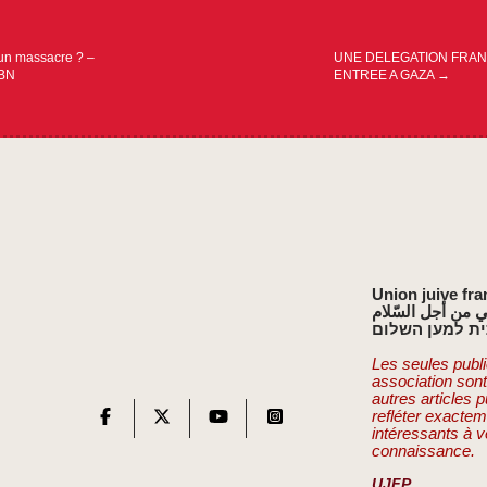
un massacre ? –
UNE DELEGATION FRAN
 BN
ENTREE A GAZA
→
Union juive fra
ي من أجل السّلام
ת למען השלום
Les seules publi
association son
autres articles 
refléter exactem
intéressants à v
connaissance.
UJFP