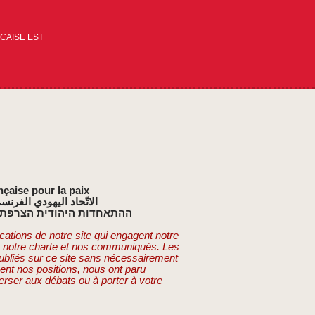
CAISE EST
nçaise pour la paix
الاتّحاد اليهودي الفرنس
ההתאחדות היהודית הצרפתי
cations de notre site qui engagent notre
t notre charte et nos communiqués. Les
publiés sur ce site sans nécessairement
ent nos positions, nous ont paru
erser aux débats ou à porter à votre