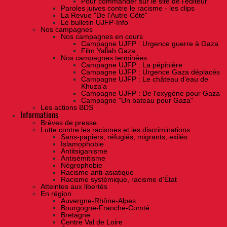
Pour commander sur le site de l'éditeur
Paroles juives contre le racisme - les clips
La Revue "De l'Autre Côté"
Le bulletin UJFP-Info
Nos campagnes
Nos campagnes en cours
Campagne UJFP : Urgence guerre à Gaza
Film Yallah Gaza
Nos campagnes terminées
Campagne UJFP : La pépinière
Campagne UJFP : Urgence Gaza déplacés
Campagne UJFP : Le château d'eau de
Khuza'a
Campagne UJFP : De l'oxygène pour Gaza
Campagne "Un bateau pour Gaza"
Les actions BDS
Informations
Brèves de presse
Lutte contre les racismes et les discriminations
Sans-papiers, réfugiés, migrants, exilés
Islamophobie
Antitsiganisme
Antisémitisme
Négrophobie
Racisme anti-asiatique
Racisme systémique, racisme d'État
Atteintes aux libertés
En région
Auvergne-Rhône-Alpes
Bourgogne-Franche-Comté
Bretagne
Centre Val de Loire