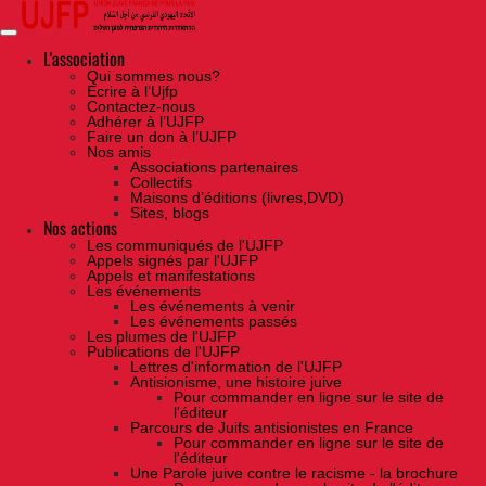
Skip
to
the
content
L'association
Qui sommes nous?
Ecrire à l’Ujfp
Contactez-nous
Adhérer à l’UJFP
Faire un don à l’UJFP
Nos amis
Associations partenaires
Collectifs
Maisons d’éditions (livres,DVD)
Sites, blogs
Nos actions
Les communiqués de l'UJFP
Appels signés par l'UJFP
Appels et manifestations
Les événements
Les événements à venir
Les événements passés
Les plumes de l'UJFP
Publications de l'UJFP
Lettres d'information de l'UJFP
Antisionisme, une histoire juive
Pour commander en ligne sur le site de
l'éditeur
Parcours de Juifs antisionistes en France
Pour commander en ligne sur le site de
l'éditeur
Une Parole juive contre le racisme - la brochure