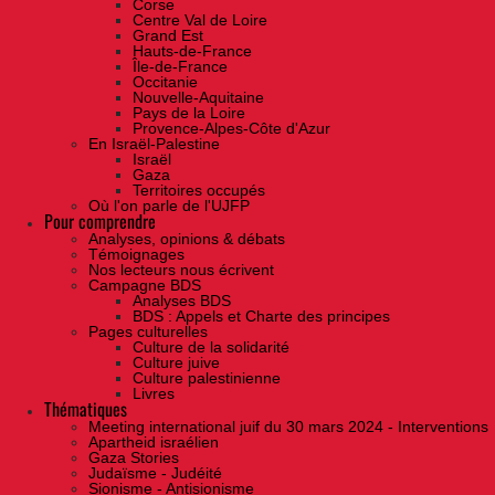
Corse
Centre Val de Loire
Grand Est
Hauts-de-France
Île-de-France
Occitanie
Nouvelle-Aquitaine
Pays de la Loire
Provence-Alpes-Côte d'Azur
En Israël-Palestine
Israël
Gaza
Territoires occupés
Où l'on parle de l'UJFP
Pour comprendre
Analyses, opinions & débats
Témoignages
Nos lecteurs nous écrivent
Campagne BDS
Analyses BDS
BDS : Appels et Charte des principes
Pages culturelles
Culture de la solidarité
Culture juive
Culture palestinienne
Livres
Thématiques
Meeting international juif du 30 mars 2024 - Interventions
Apartheid israélien
Gaza Stories
Judaïsme - Judéité
Sionisme - Antisionisme