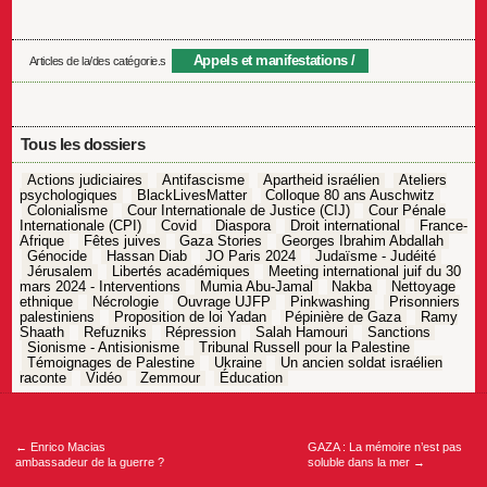
Appels et manifestations
Articles de la/des catégorie.s
Tous les dossiers
Actions judiciaires
Antifascisme
Apartheid israélien
Ateliers
psychologiques
BlackLivesMatter
Colloque 80 ans Auschwitz
Colonialisme
Cour Internationale de Justice (CIJ)
Cour Pénale
Internationale (CPI)
Covid
Diaspora
Droit international
France-
Afrique
Fêtes juives
Gaza Stories
Georges Ibrahim Abdallah
Génocide
Hassan Diab
JO Paris 2024
Judaïsme - Judéité
Jérusalem
Libertés académiques
Meeting international juif du 30
mars 2024 - Interventions
Mumia Abu-Jamal
Nakba
Nettoyage
ethnique
Nécrologie
Ouvrage UJFP
Pinkwashing
Prisonniers
palestiniens
Proposition de loi Yadan
Pépinière de Gaza
Ramy
Shaath
Refuzniks
Répression
Salah Hamouri
Sanctions
Sionisme - Antisionisme
Tribunal Russell pour la Palestine
Témoignages de Palestine
Ukraine
Un ancien soldat israélien
raconte
Vidéo
Zemmour
Éducation
Navigation
de
l’article
←
Enrico Macias
GAZA : La mémoire n’est pas
ambassadeur de la guerre ?
soluble dans la mer
→