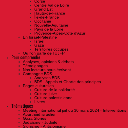
Corse
Centre Val de Loire
Grand Est
Hauts-de-France
Île-de-France
Occitanie
Nouvelle-Aquitaine
Pays de la Loire
Provence-Alpes-Côte d'Azur
En Israël-Palestine
Israël
Gaza
Territoires occupés
Où l'on parle de l'UJFP
Pour comprendre
Analyses, opinions & débats
Témoignages
Nos lecteurs nous écrivent
Campagne BDS
Analyses BDS
BDS : Appels et Charte des principes
Pages culturelles
Culture de la solidarité
Culture juive
Culture palestinienne
Livres
Thématiques
Meeting international juif du 30 mars 2024 - Interventions
Apartheid israélien
Gaza Stories
Judaïsme - Judéité
Sionisme - Antisionisme