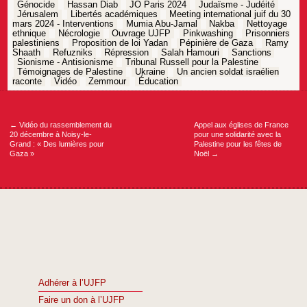
Génocide
Hassan Diab
JO Paris 2024
Judaïsme - Judéité
Jérusalem
Libertés académiques
Meeting international juif du 30
mars 2024 - Interventions
Mumia Abu-Jamal
Nakba
Nettoyage
ethnique
Nécrologie
Ouvrage UJFP
Pinkwashing
Prisonniers
palestiniens
Proposition de loi Yadan
Pépinière de Gaza
Ramy
Shaath
Refuzniks
Répression
Salah Hamouri
Sanctions
Sionisme - Antisionisme
Tribunal Russell pour la Palestine
Témoignages de Palestine
Ukraine
Un ancien soldat israélien
raconte
Vidéo
Zemmour
Éducation
Navigation
de
l’article
←
Vidéo du rassemblement du
Appel aux églises de France
20 décembre à Noisy-le-
pour une solidarité avec la
Grand : « Des lumières pour
Palestine pour les fêtes de
Gaza »
Noël
→
Adhérer à l’UJFP
Faire un don à l’UJFP