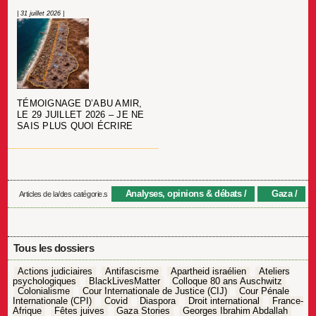
| 31 juillet 2026 |
TÉMOIGNAGE D’ABU AMIR,
LE 29 JUILLET 2026 – JE NE
SAIS PLUS QUOI ÉCRIRE
Analyses, opinions & débats
Gaza
Articles de la/des catégorie.s
Tous les dossiers
Actions judiciaires
Antifascisme
Apartheid israélien
Ateliers
psychologiques
BlackLivesMatter
Colloque 80 ans Auschwitz
Colonialisme
Cour Internationale de Justice (CIJ)
Cour Pénale
Internationale (CPI)
Covid
Diaspora
Droit international
France-
Afrique
Fêtes juives
Gaza Stories
Georges Ibrahim Abdallah