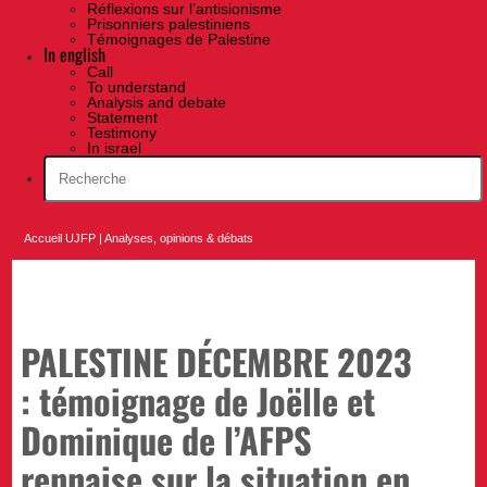
Réflexions sur l’antisionisme
Prisonniers palestiniens
Témoignages de Palestine
In english
Call
To understand
Analysis and debate
Statement
Testimony
In israel
Accueil UJFP
|
Analyses, opinions & débats
PALESTINE DÉCEMBRE 2023
: témoignage de Joëlle et
Dominique de l’AFPS
rennaise sur la situation en