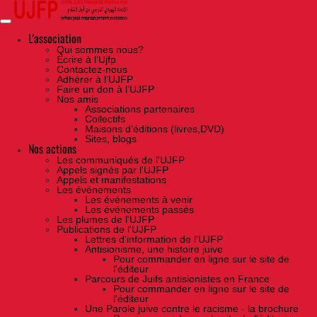
Skip
to
the
content
L'association
Qui sommes nous?
Ecrire à l’Ujfp
Contactez-nous
Adhérer à l’UJFP
Faire un don à l’UJFP
Nos amis
Associations partenaires
Collectifs
Maisons d’éditions (livres,DVD)
Sites, blogs
Nos actions
Les communiqués de l'UJFP
Appels signés par l'UJFP
Appels et manifestations
Les événements
Les événements à venir
Les événements passés
Les plumes de l'UJFP
Publications de l'UJFP
Lettres d'information de l'UJFP
Antisionisme, une histoire juive
Pour commander en ligne sur le site de
l'éditeur
Parcours de Juifs antisionistes en France
Pour commander en ligne sur le site de
l'éditeur
Une Parole juive contre le racisme - la brochure