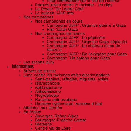
Pour commander sur le site de l'éditeur
Paroles juives contre le racisme - les clips
La Revue "De l'Autre Côté"
Le bulletin UJFP-Info
Nos campagnes
Nos campagnes en cours
Campagne UJFP : Urgence guerre à Gaza
Film Yallah Gaza
Nos campagnes terminées
Campagne UJFP : La pépinière
Campagne UJFP : Urgence Gaza déplacés
Campagne UJFP : Le château d'eau de
Khuza'a
Campagne UJFP : De l'oxygène pour Gaza
Campagne "Un bateau pour Gaza"
Les actions BDS
Informations
Brèves de presse
Lutte contre les racismes et les discriminations
Sans-papiers, réfugiés, migrants, exilés
Islamophobie
Antitsiganisme
Antisémitisme
Négrophobie
Racisme anti-asiatique
Racisme systémique, racisme d'État
Atteintes aux libertés
En région
Auvergne-Rhône-Alpes
Bourgogne-Franche-Comté
Bretagne
Centre Val de Loire