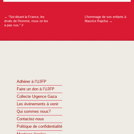
Navigation
de
l’article
←
“Soi-disant la France, les
L’hommage de ses enfants à
droits de l’homme, nous on les
Maurice Rajsfus
→
a pas vus.” //
Adhérer à l’UJFP
Faire un don à l’UJFP
Collecte Urgence Gaza
Les événements à venir
Qui sommes nous?
Contactez-nous
Politique de confidentialité