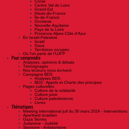
Corse
Centre Val de Loire
Grand Est
Hauts-de-France
Île-de-France
Occitanie
Nouvelle-Aquitaine
Pays de la Loire
Provence-Alpes-Côte d'Azur
En Israël-Palestine
Israël
Gaza
Territoires occupés
Où l'on parle de l'UJFP
Pour comprendre
Analyses, opinions & débats
Témoignages
Nos lecteurs nous écrivent
Campagne BDS
Analyses BDS
BDS : Appels et Charte des principes
Pages culturelles
Culture de la solidarité
Culture juive
Culture palestinienne
Livres
Thématiques
Meeting international juif du 30 mars 2024 - Interventions
Apartheid israélien
Gaza Stories
Judaïsme - Judéité
Sionisme - Antisionisme