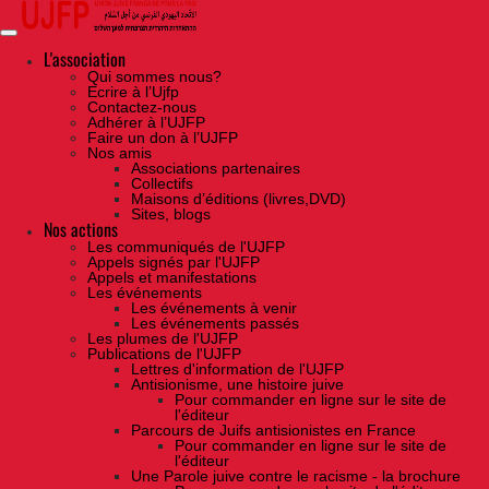
Skip
to
the
content
L'association
Qui sommes nous?
Ecrire à l’Ujfp
Contactez-nous
Adhérer à l’UJFP
Faire un don à l’UJFP
Nos amis
Associations partenaires
Collectifs
Maisons d’éditions (livres,DVD)
Sites, blogs
Nos actions
Les communiqués de l'UJFP
Appels signés par l'UJFP
Appels et manifestations
Les événements
Les événements à venir
Les événements passés
Les plumes de l'UJFP
Publications de l'UJFP
Lettres d'information de l'UJFP
Antisionisme, une histoire juive
Pour commander en ligne sur le site de
l'éditeur
Parcours de Juifs antisionistes en France
Pour commander en ligne sur le site de
l'éditeur
Une Parole juive contre le racisme - la brochure