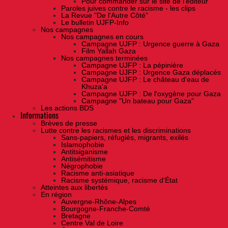
Pour commander sur le site de l'éditeur
Paroles juives contre le racisme - les clips
La Revue "De l'Autre Côté"
Le bulletin UJFP-Info
Nos campagnes
Nos campagnes en cours
Campagne UJFP : Urgence guerre à Gaza
Film Yallah Gaza
Nos campagnes terminées
Campagne UJFP : La pépinière
Campagne UJFP : Urgence Gaza déplacés
Campagne UJFP : Le château d'eau de
Khuza'a
Campagne UJFP : De l'oxygène pour Gaza
Campagne "Un bateau pour Gaza"
Les actions BDS
Informations
Brèves de presse
Lutte contre les racismes et les discriminations
Sans-papiers, réfugiés, migrants, exilés
Islamophobie
Antitsiganisme
Antisémitisme
Négrophobie
Racisme anti-asiatique
Racisme systémique, racisme d'État
Atteintes aux libertés
En région
Auvergne-Rhône-Alpes
Bourgogne-Franche-Comté
Bretagne
Centre Val de Loire