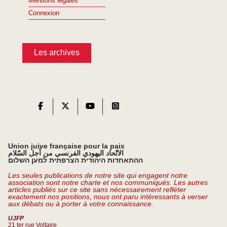
Mentions légales
Connexion
Les archives
Union juive française pour la paix
الاتّحاد اليهودي الفرنسي من أجل السّلام
ההתאחדות היהודית הצרפתית למען השלום
Les seules publications de notre site qui engagent notre
association sont notre charte et nos communiqués. Les autres
articles publiés sur ce site sans nécessairement refléter
exactement nos positions, nous ont paru intéressants à verser
aux débats ou à porter à votre connaissance.
UJFP
21 ter rue Voltaire