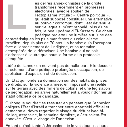
L
es délires annexionnistes de la droite,
transformés récemment en promesses
électorales, avec le soutien de
l’ectoplasme intitulé : « Centre politique »,
qui était supposé constituer une alternative
au pouvoir corrompu, dont il est devenu le
servile laquais, m’ont rappelé, plus d’une
fois, le beau poème d’El-Kassem. Ce chant
poétique projette une lumière sur l’une des
caractéristiques les plus manifestes du colonialisme
israélien, depuis plus de 70 ans. La hantise qu’a l’occupant
face à l’enracinement de l’indigène, et sa tentative
désespérée de le déraciner. Une hantise qui ne sait
s’adresser à l’autre que sous la forme d’un protocole
d’enquête.
L’idée de l’annexion ne vient pas de nulle-part. Elle découle
directement d’une politique prolongée d’occupation, de
spoliation, d’expulsion et de destruction.
Un État qui fonde sa domination sur des habitants privés
de droits, sur la violence armée, en imposant une réalité
sur le terrain avec des milliers de colons, et une législation
de ségrégation, en arrive naturellement à vouloir donner un
statut officiel à ce brigandage.
Quiconque voudrait se rassurer en pensant que l’annexion
obligera l’État d’Israël à trancher entre apartheid officiel et
démocratie, devra regarder le visage du défunt Iyad Al-
Hallaq, assassiné, la semaine dernière, à Jérusalem-Est
annexée. C’est le visage de l’annexion !
En tant qu’habitante à Jérusalem, je le vois tous les jours :