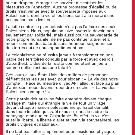
aucun drapeau étranger ne parvient à cicatriser les
blessures de l’annexion. Aucune promesse d’égalité ou de
droits n’est venue avec la souveraineté imposée aux
Palestiniens, dont la vie et les biens sont à la merci d’une
occupation sans limites.
La lutte contre ce plan néfaste n’est pas l’affaire des seuls
Palestiniens. Nous, population juive, avons le devoir, non
seulement par solidarité, mais aussi pour la sauvegarde de
notre propre humanité, de ne pas continuer à tuer et à
mourir comme des bâtards sans honneur, seigneurs sur
des terres qui ne nous appartiennent pas.
Le colonialisme ne réussira jamais à transformer en une
patrie des territoires conquis par la force et avec des lois
d’apartheid. L’idée de la réalité comme étant un jeu à
somme nulle n’est pas une fatalité.
Ces jours-ci aux États-Unis, des milliers de personnes
défilent dans les rues avec pour slogan : « La vie des noirs
compte ». Face au meurtre d’Iyad Al-Hallaq, et face au plan
d’annexion, nous devons répondre en écho : « La vie des
Palestiniens compte ! ».
Cette parole doit aussi se faire entendre devant chaque
barrage militaire qui étrangle la vie de tout un village,
devant chaque maison palestinienne qu’Israël démolit,
dans toute localité qu’Israël expulse, dans le cadre du
nettoyage ethnique en Cisjordanie. En effet, la vie c’est
aussi la liberté, la liberté d’aller et venir, la souveraineté, les
droits civiques et nationaux.
Il ne faut pas lutter simplement pour l’existence physique,