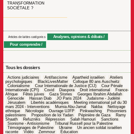
TRANSFORMATION
SOCIÉTALE ?
Analyses, opinions & débats
Articles de la/des catégorie.s
Pour comprendre
Tous les dossiers
Actions judiciaires
Antifascisme
Apartheid israélien
Ateliers
psychologiques
BlackLivesMatter
Colloque 80 ans Auschwitz
Colonialisme
Cour Internationale de Justice (CIJ)
Cour Pénale
Internationale (CPI)
Covid
Diaspora
Droit international
France-
Afrique
Fêtes juives
Gaza Stories
Georges Ibrahim Abdallah
Génocide
Hassan Diab
JO Paris 2024
Judaïsme - Judéité
Jérusalem
Libertés académiques
Meeting international juif du 30
mars 2024 - Interventions
Mumia Abu-Jamal
Nakba
Nettoyage
ethnique
Nécrologie
Ouvrage UJFP
Pinkwashing
Prisonniers
palestiniens
Proposition de loi Yadan
Pépinière de Gaza
Ramy
Shaath
Refuzniks
Répression
Salah Hamouri
Sanctions
Sionisme - Antisionisme
Tribunal Russell pour la Palestine
Témoignages de Palestine
Ukraine
Un ancien soldat israélien
raconte
Vidéo
Zemmour
Éducation