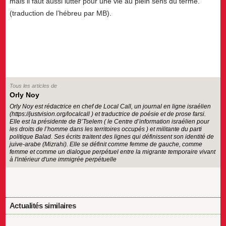
mais il faut aussi lutter pour une vie au plein sens du terme.
(traduction de l’hébreu par MB).
Tous les articles de
Orly Noy
Orly Noy est rédactrice en chef de Local Call, un journal en ligne israélien
(https://justvision.org/localcall ) et traductrice de poésie et de prose farsi.
Elle est la présidente de B’Tselem ( le Centre d’information israélien pour
les droits de l’homme dans les territoires occupés ) et militante du parti
politique Balad. Ses écrits traitent des lignes qui définissent son identité de
juive-arabe (Mizrahi). Elle se définit comme femme de gauche, comme
femme et comme un dialogue perpétuel entre la migrante temporaire vivant
à l'intérieur d'une immigrée perpétuelle
Actualités similaires