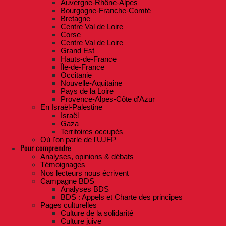
Auvergne-Rhône-Alpes
Bourgogne-Franche-Comté
Bretagne
Centre Val de Loire
Corse
Centre Val de Loire
Grand Est
Hauts-de-France
Île-de-France
Occitanie
Nouvelle-Aquitaine
Pays de la Loire
Provence-Alpes-Côte d'Azur
En Israël-Palestine
Israël
Gaza
Territoires occupés
Où l'on parle de l'UJFP
Pour comprendre
Analyses, opinions & débats
Témoignages
Nos lecteurs nous écrivent
Campagne BDS
Analyses BDS
BDS : Appels et Charte des principes
Pages culturelles
Culture de la solidarité
Culture juive