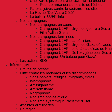
Une Parole juive contre le racisme - la brochure
Pour commander sur le site de l'éditeur
Paroles juives contre le racisme - les clips
La Revue "De l'Autre Côté"
Le bulletin UJFP-Info
Nos campagnes
Nos campagnes en cours
Campagne UJFP : Urgence guerre à Gaza
Film Yallah Gaza
Nos campagnes terminées
Campagne UJFP : La pépinière
Campagne UJFP : Urgence Gaza déplacés
Campagne UJFP : Le château d'eau de Khu
Campagne UJFP : De l'oxygène pour Gaza
Campagne "Un bateau pour Gaza"
Les actions BDS
Informations
Brèves de presse
Lutte contre les racismes et les discriminations
Sans-papiers, réfugiés, migrants, exilés
Islamophobie
Antitsiganisme
Antisémitisme
Négrophobie
Racisme anti-asiatique
Racisme systémique, racisme d'État
Atteintes aux libertés
En région