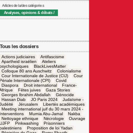
Articles de la/des catégorie.s
Analyses, opinions & débats
Tous les dossiers
Actions judiciaires
Antifascisme
Apartheid israélien
Ateliers
psychologiques
BlackLivesMatter
Colloque 80 ans Auschwitz
Colonialisme
Cour Internationale de Justice (CIJ)
Cour
Pénale Internationale (CPI)
Covid
Diaspora
Droit international
France-
Afrique
Fêtes juives
Gaza Stories
Georges Ibrahim Abdallah
Génocide
Hassan Diab
JO Paris 2024
Judaïsme -
Judéité
Jérusalem
Libertés académiques
Meeting international juif du 30 mars 2024 -
Interventions
Mumia Abu-Jamal
Nakba
Nettoyage ethnique
Nécrologie
Ouvrage
UJFP
Pinkwashing
Prisonniers
palestiniens
Proposition de loi Yadan
Pépinière de Gaza
Ramy Shaath