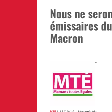
Nous ne seron
émissaires d
Macron
MTE
18/10/19
Islamophobie