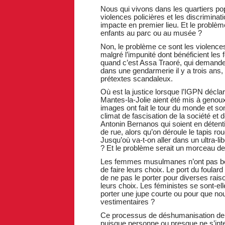
Nous qui vivons dans les quartiers pop
violences policières et les discrimina
impacte en premier lieu. Et le probl
enfants au parc ou au musée ?
Non, le problème ce sont les violences
malgré l’impunité dont bénéficient les 
quand c’est Assa Traoré, qui demande 
dans une gendarmerie il y a trois ans,
prétextes scandaleux.
Où est la justice lorsque l’IGPN décla
Mantes-la-Jolie aient été mis à genoux
images ont fait le tour du monde et so
climat de fascisation de la société et 
Antonin Bernanos qui soient en déten
de rue, alors qu’on déroule le tapis
Jusqu’où va-t-on aller dans un ultra-l
? Et le problème serait un morceau de
Les femmes musulmanes n’ont pas beso
de faire leurs choix. Le port du foular
de ne pas le porter pour diverses raison
leurs choix. Les féministes se sont-e
porter une jupe courte ou pour que no
vestimentaires ?
Ce processus de déshumanisation de cel
puisque personne ou presque ne s’inter