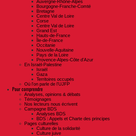
Auvergne-Rhône-Alpes
Bourgogne-Franche-Comté
Bretagne
Centre Val de Loire
Corse
Centre Val de Loire
Grand Est
Hauts-de-France
Île-de-France
Occitanie
Nouvelle-Aquitaine
Pays de la Loire
Provence-Alpes-Côte d'Azur
En Israël-Palestine
Israël
Gaza
Territoires occupés
Où l'on parle de l'UJFP
Pour comprendre
Analyses, opinions & débats
Témoignages
Nos lecteurs nous écrivent
Campagne BDS
Analyses BDS
BDS : Appels et Charte des principes
Pages culturelles
Culture de la solidarité
Culture juive