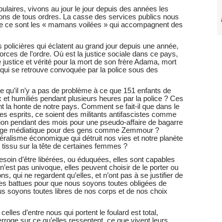
ulaires, vivons au jour le jour depuis des années les
tions de tous ordres. La casse des services publics nous
ème ce sont les « mamans voilées » qui accompagnent des
 policières qui éclatent au grand jour depuis une année,
forces de l’ordre. Où est la justice sociale dans ce pays,
justice et vérité pour la mort de son frère Adama, mort
 qui se retrouve convoquée par la police sous des
re qu’il n’y a pas de problème à ce que 151 enfants de
 et humiliés pendant plusieurs heures par la police ? Ces
nt la honte de notre pays. Comment se fait-il que dans le
des esprits, ce soient des militants antifascistes comme
tion pendant des mois pour une pseudo-affaire de bagarre
 rouge médiatique pour des gens comme Zemmour ?
ibéralisme économique qui détruit nos vies et notre planète
 tissu sur la tête de certaines femmes ?
in d’être libérées, ou éduquées, elles sont capables
d n’est pas univoque, elles peuvent choisir de le porter ou
s, qui ne regardent qu’elles, et n’ont pas à se justifier de
lles battues pour que nous soyons toutes obligées de
us soyons toutes libres de nos corps et de nos choix
les d’entre nous qui portent le foulard est total,
roge sur ce qu’elles ressentent, ce que vivent leurs