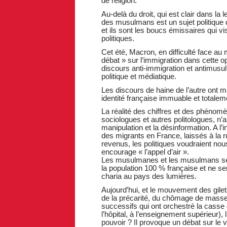
de religion.
Au-delà du droit, qui est clair dans la 
des musulmans est un sujet politique qu
et ils sont les boucs émissaires qui vi
politiques.
Cet été, Macron, en difficulté face au
débat » sur l’immigration dans cette op
discours anti-immigration et antimus
politique et médiatique.
Les discours de haine de l’autre ont m
identité française immuable et totale
La réalité des chiffres et des phénom
sociologues et autres politologues, n
manipulation et la désinformation. A l’
des migrants en France, laissés à la r
revenus, les politiques voudraient nous 
encourage « l’appel d’air ».
Les musulmanes et les musulmans sera
la population 100 % française et ne se
charia au pays des lumières.
Aujourd’hui, et le mouvement des gilet
de la précarité, du chômage de masse
successifs qui ont orchestré la casse
l’hôpital, à l’enseignement supérieur), 
pouvoir ? Il provoque un débat sur le vo