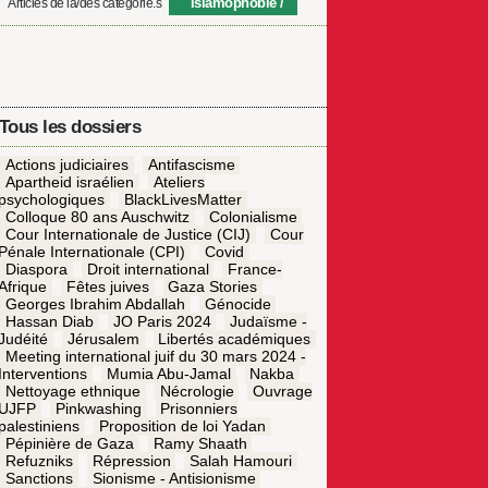
Islamophobie
Articles de la/des catégorie.s
Tous les dossiers
Actions judiciaires
Antifascisme
Apartheid israélien
Ateliers
psychologiques
BlackLivesMatter
Colloque 80 ans Auschwitz
Colonialisme
Cour Internationale de Justice (CIJ)
Cour
Pénale Internationale (CPI)
Covid
Diaspora
Droit international
France-
Afrique
Fêtes juives
Gaza Stories
Georges Ibrahim Abdallah
Génocide
Hassan Diab
JO Paris 2024
Judaïsme -
Judéité
Jérusalem
Libertés académiques
Meeting international juif du 30 mars 2024 -
Interventions
Mumia Abu-Jamal
Nakba
Nettoyage ethnique
Nécrologie
Ouvrage
UJFP
Pinkwashing
Prisonniers
palestiniens
Proposition de loi Yadan
Pépinière de Gaza
Ramy Shaath
Refuzniks
Répression
Salah Hamouri
Sanctions
Sionisme - Antisionisme