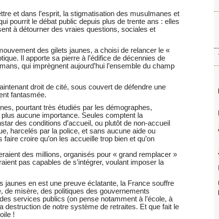
lettre et dans l’esprit, la stigmatisation des musulmanes et
i pourrit le débat public depuis plus de trente ans : elles
sent à détourner des vraies questions, sociales et
 mouvement des gilets jaunes, a choisi de relancer le «
tique. Il apporte sa pierre à l’édifice de décennies de
ulmans, qui imprègnent aujourd’hui l’ensemble du champ
aintenant droit de cité, sous couvert de défendre une
ment fantasmée.
ènes, pourtant très étudiés par les démographes,
’a plus aucune importance. Seules comptent la
instar des conditions d’accueil, ou plutôt de non-accueil
ue, harcelés par la police, et sans aucune aide ou
faire croire qu’on les accueille trop bien et qu’on
ient des millions, organisés pour « grand remplacer »
raient pas capables de s’intégrer, voulant imposer la
s jaunes en est une preuve éclatante, la France souffre
, de misère, des politiques des gouvernements
 des services publics (on pense notamment à l’école, à
la destruction de notre système de retraites. Et que fait le
ile !