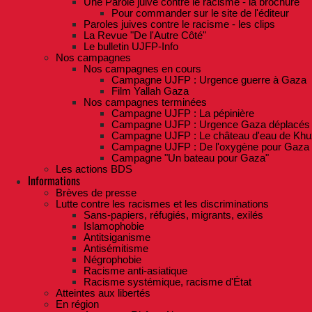
Une Parole juive contre le racisme - la brochure
Pour commander sur le site de l'éditeur
Paroles juives contre le racisme - les clips
La Revue "De l'Autre Côté"
Le bulletin UJFP-Info
Nos campagnes
Nos campagnes en cours
Campagne UJFP : Urgence guerre à Gaza
Film Yallah Gaza
Nos campagnes terminées
Campagne UJFP : La pépinière
Campagne UJFP : Urgence Gaza déplacés
Campagne UJFP : Le château d'eau de Khu
Campagne UJFP : De l'oxygène pour Gaza
Campagne "Un bateau pour Gaza"
Les actions BDS
Informations
Brèves de presse
Lutte contre les racismes et les discriminations
Sans-papiers, réfugiés, migrants, exilés
Islamophobie
Antitsiganisme
Antisémitisme
Négrophobie
Racisme anti-asiatique
Racisme systémique, racisme d'État
Atteintes aux libertés
En région