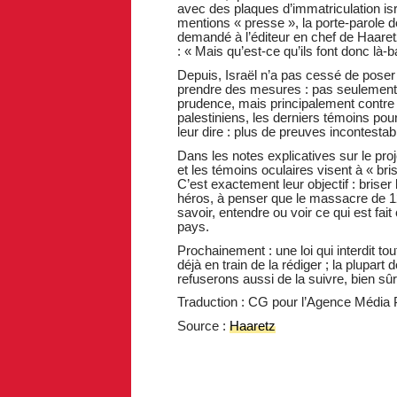
avec des plaques d’immatriculation i
mentions « presse », la porte-parole d
demandé à l’éditeur en chef de Haaretz
: « Mais qu’est-ce qu’ils font donc là-b
Depuis, Israël n’a pas cessé de poser
prendre des mesures : pas seulement c
prudence, mais principalement contre 
palestiniens, les derniers témoins pour
leur dire : plus de preuves incontestab
Dans les notes explicatives sur le projet
et les témoins oculaires visent à « bri
C’est exactement leur objectif : brise
héros, à penser que le massacre de 1
savoir, entendre ou voir ce qui est fai
pays.
Prochainement : une loi qui interdit to
déjà en train de la rédiger ; la plupar
refuserons aussi de la suivre, bien sûr
Traduction : CG pour l’Agence Média 
Source :
Haaretz