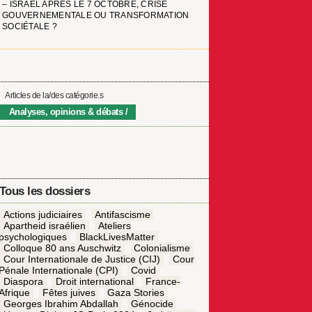
– ISRAËL APRÈS LE 7 OCTOBRE, CRISE
GOUVERNEMENTALE OU TRANSFORMATION
SOCIÉTALE ?
Articles de la/des catégorie.s
Analyses, opinions & débats
Tous les dossiers
Actions judiciaires
Antifascisme
Apartheid israélien
Ateliers
psychologiques
BlackLivesMatter
Colloque 80 ans Auschwitz
Colonialisme
Cour Internationale de Justice (CIJ)
Cour
Pénale Internationale (CPI)
Covid
Diaspora
Droit international
France-
Afrique
Fêtes juives
Gaza Stories
Georges Ibrahim Abdallah
Génocide