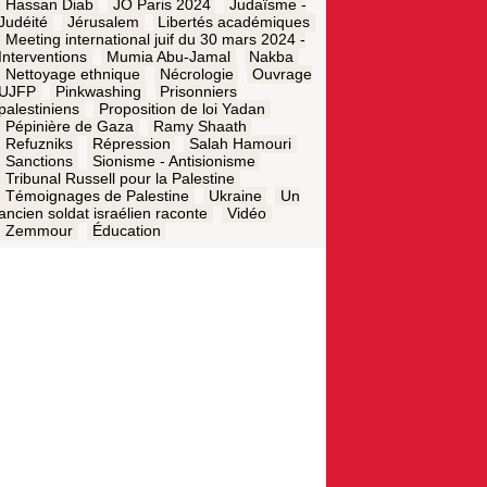
Hassan Diab
JO Paris 2024
Judaïsme -
Judéité
Jérusalem
Libertés académiques
Meeting international juif du 30 mars 2024 -
Interventions
Mumia Abu-Jamal
Nakba
Nettoyage ethnique
Nécrologie
Ouvrage
UJFP
Pinkwashing
Prisonniers
palestiniens
Proposition de loi Yadan
Pépinière de Gaza
Ramy Shaath
Refuzniks
Répression
Salah Hamouri
Sanctions
Sionisme - Antisionisme
Tribunal Russell pour la Palestine
Témoignages de Palestine
Ukraine
Un
ancien soldat israélien raconte
Vidéo
Zemmour
Éducation