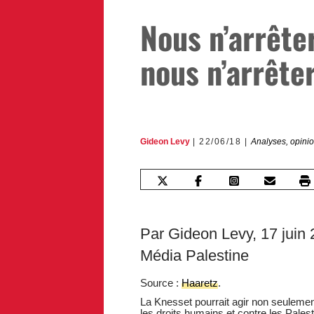
Nous n’arrête
nous n’arrête
Gideon Levy
22/06/18
Analyses, opini
Par Gideon Levy, 17 juin 
Média Palestine
Source :
Haaretz
.
La Knesset pourrait agir non seulemen
les droits humains et contre les Pales