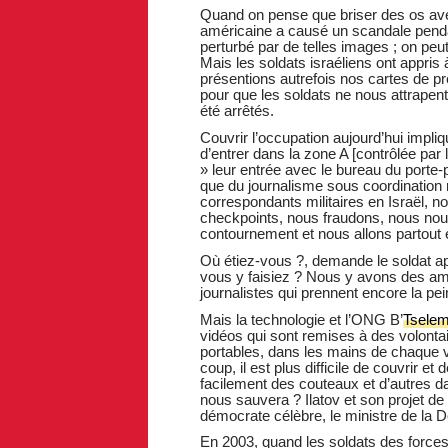
Quand on pense que briser des os av
américaine a causé un scandale pendan
perturbé par de telles images ; on peut 
Mais les soldats israéliens ont appris 
présentions autrefois nos cartes de p
pour que les soldats ne nous attrape
été arrêtés.
Couvrir l’occupation aujourd’hui implique
d’entrer dans la zone A [contrôlée par 
» leur entrée avec le bureau du porte
que du journalisme sous coordination 
correspondants militaires en Israël, n
checkpoints, nous fraudons, nous nous 
contournement et nous allons partout 
Où étiez-vous ?, demande le soldat ap
vous y faisiez ? Nous y avons des ami
journalistes qui prennent encore la pein
Mais la technologie et l’ONG B’
Tsele
vidéos qui sont remises à des volontai
portables, dans les mains de chaque 
coup, il est plus difficile de couvrir et
facilement des couteaux et d’autres d
nous sauvera ? Ilatov et son projet de
démocrate célèbre, le ministre de la 
En 2003, quand les soldats des forces 