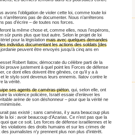
s avons l’obligation de violer cette loi, comme toute loi
ous n’arrêterons pas de documenter. Nous n’arrêterons
s pas d’écrire – de toutes nos forces.
 feront la même chose et, comme elles, nous l’espérons,
n sûr punis plus que tout autre. Selon le projet de loi
ériel pour la législation
mais avec quelques demandes
les individus documentant les actions des soldats [des
jordanie peuvent être envoyés jusqu’à cinq ans en
Knesset Robert Ilatov, démocrate du célèbre parti de la
de loi prouve justement à quel point les Forces de défense
, ce dont elles doivent être gênées, ce qu’il y a à
t le stylo sont devenus leurs ennemis. Ilatov contre le
 la vérité.
équipe ses agents de caméras-piéton
, qui, selon elle, ont
duire la violence policière, Israël essaie d’enlever les
véritable arène de son déshonneur – pour que la vérité ne
t minimisée.
urait pas existé ; sans caméras, il y aura beaucoup plus
de la loi : avoir beaucoup d’Azarias. Ce n’est pas que la
oi que ce soit. Les forces de défense israéliennes et le
 les violations des droits humains et sur les crimes de
rt des journalistes n’y prennent plus non plus d’intérêt.