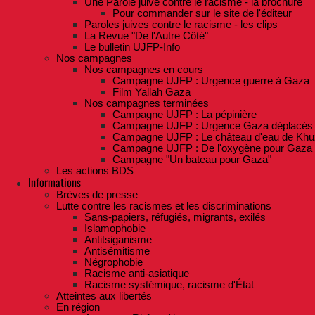
Une Parole juive contre le racisme - la brochure
Pour commander sur le site de l'éditeur
Paroles juives contre le racisme - les clips
La Revue "De l'Autre Côté"
Le bulletin UJFP-Info
Nos campagnes
Nos campagnes en cours
Campagne UJFP : Urgence guerre à Gaza
Film Yallah Gaza
Nos campagnes terminées
Campagne UJFP : La pépinière
Campagne UJFP : Urgence Gaza déplacés
Campagne UJFP : Le château d'eau de Khu
Campagne UJFP : De l'oxygène pour Gaza
Campagne "Un bateau pour Gaza"
Les actions BDS
Informations
Brèves de presse
Lutte contre les racismes et les discriminations
Sans-papiers, réfugiés, migrants, exilés
Islamophobie
Antitsiganisme
Antisémitisme
Négrophobie
Racisme anti-asiatique
Racisme systémique, racisme d'État
Atteintes aux libertés
En région