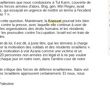
sraéliennes que nous conduisions à Tul Karm, couverte de
es forces armées d’alors, Brig. gén. Miri Regev, avait
, qui essayait en urgence de mettre un terme à l’incident
as ? ».
 cette question. Maintenant, la
Knesset
pourrait très bien
ontre la presse, avec laquelle elle continue à user de
les organisations des droits humains et les résidents
 les poursuites contre l’occupation. Israël est en train de
les.
 de loi, il est dit, à juste titre, que les témoins à charge
ser la motivation des soldats et des résidents israéliens ».
r la motivation à voir Azaria comme une victime et un
20 personnes non armées est légal et à ne pas vouloir
t chaque jour en notre nom, dans l’arrière-cour de notre
ute critique des forces de défense israéliennes. Ilatov est
t des Israéliens approuvent certainement. Et nous, nous
.
Palestine