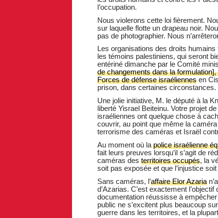
l’occupation.
Nous violerons cette loi fièrement. Nou
sur laquelle flotte un drapeau noir. N
pas de photographier. Nous n’arrêteron
Les organisations des droits humains
les témoins palestiniens, qui seront bie
entériné dimanche par le Comité minist
de changements dans la formulation], 
Forces de défense israéliennes
en Cis
prison, dans certaines circonstances.
Une jolie initiative, M. le député à la 
liberté Yisrael Beiteinu. Votre projet 
israéliennes ont quelque chose à cacher
couvrir, au point que même la caméra e
terrorisme des caméras et Israël contre
Au moment où la
police israélienne 
fait leurs preuves lorsqu’il s’agit de ré
caméras des
territoires occupés
, la 
soit pas exposée et que l’injustice soi
Sans caméras, l’
affaire Elor Azaria
n’a
d’Azarias. C’est exactement l’objectif 
documentation réussisse à empêcher qu
public ne s’excitent plus beaucoup sur
guerre dans les territoires, et la plupa