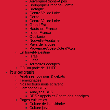
Auvergne-Rhône-Alpes
Bourgogne-Franche-Comté
Bretagne
Centre Val de Loire
Corse
Centre Val de Loire
Grand Est
Hauts-de-France
Île-de-France
Occitanie
Nouvelle-Aquitaine
Pays de la Loire
Provence-Alpes-Côte d'Azur
En Israël-Palestine
Israël
Gaza
Territoires occupés
Où l'on parle de l'UJFP
Pour comprendre
Analyses, opinions & débats
Témoignages
Nos lecteurs nous écrivent
Campagne BDS
Analyses BDS
BDS : Appels et Charte des principes
Pages culturelles
Culture de la solidarité
Culture juive