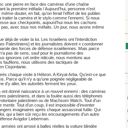
ec une pierre en face des caméras d’une chaîne
t la première intifada ! Aujourd’hui, personne n’est
même douter, en fait, qu’on ferait l’effort de les publier.
à traiter la caméra et le stylo comme l’ennemi. Si nous
resse aux checkpoints, aujourd’hui nous les cachons
nt pas, avec tous nos méfaits. Un jour, nous avons même
 déjà de violer la loi. Les Israéliens ont l’interdiction
les Palestiniens] et les journalistes doivent « coordonner
-parole des forces de défense israéliennes. Mais parce
n’a pas de sens, sauf pour le journalisme des
ous ignorons cet ordre ridicule, nous mentons aux
faufilons, nous utilisons des tactiques de
en Cisjordanie.
rès chaque visite à Hébron. A Kiryat Arba. Qu’est-ce que
s. Parce qu’il n’y a qu’une poignée négligeable de
e d’y aller, les autorités ferment les yeux.
m
ont donné naissance à un nouvel ennemi : des caméras
res palestiniens, et dans la foulée aussi des téléphones
volontaire palestinien ou de Machsom Watch. Tout d’un
 de mentir. Tout d’un coup, il est impossible d’inventer
angers imaginaires après chaque assassinat futile. Qui
 loi, qui a bien sûr reçu les encouragements d’un autre
Défense Avigdor Lieberman.
armées ont arrosé à balles réelles la voiture blindée