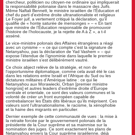
chercheur, politicien ou citoyen-ne ordinaire qui impliquerait
la responsabilité polonaise dans le massacre des Juifs.
Même Naftali Bennett, le ministre israélien de l’Éducation et
chef du parti d’extrême droite ultranationaliste et religieux
Le Foyer juif, a vertement critiqué la déclaration, qu’il
qualifie de « honte saturée de mensonges » – « En tant
que ministre de l’Éducation responsable de promouvoir
l’histoire de l’holocauste, je la rejette de A à Z », a t-il
asséné.
Le vice-ministre polonais des Affaires étrangères a réagi
avec un cynisme – « ce qui compte c’est la signature de
Netanyahou, pas la déclaration de Yad Vashem » – qui
expose l’étendue de l’ignominie dans laquelle le premier
ministre israélien s’est délibérément vautré.
Ce choix abject relève de la stratégie, et non de
l’opportunisme diplomatique, comme cela avait été le cas
dans les relations entre Israël et l’Afrique du Sud ou les
dictatures militaires d’Amérique latine : ce qui lie
Netanyahou aux Morawiecki, Orban [premier ministre
hongrois] et autres leaders d’extrême droite d’Europe
centrale et orientale, ce sont des valeurs communes et la
volonté de créer un front européen capable de
contrebalancer les États dits libéraux qu’ils méprisent. Ces
valeurs sont l’ultranationalisme, le racisme, la xénophobie
et la haine des migrants en particulier.
Dernier exemple de cette communauté de vues : la mise à
la retraite forcée par le gouvernement polonais de la
présidente de la Cour suprême et sa mainmise sur la
nomination des juges. Ce sont exactement les plans de
Netanyahou envers la Cour suprême israélienne, déjà