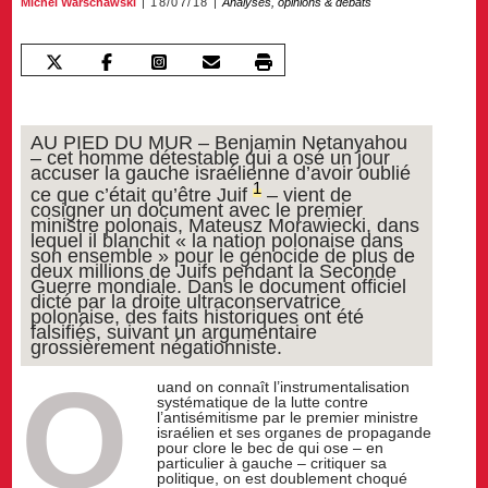
Michel Warschawski
18/07/18
Analyses, opinions & débats
AU PIED DU MUR – Benjamin Netanyahou
– cet homme détestable qui a osé un jour
accuser la gauche israélienne d’avoir oublié
1
ce que c’était qu’être Juif
– vient de
cosigner un document avec le premier
ministre polonais, Mateusz Morawiecki, dans
lequel il blanchit « la nation polonaise dans
son ensemble » pour le génocide de plus de
deux millions de Juifs pendant la Seconde
Guerre mondiale. Dans le document officiel
dicté par la droite ultraconservatrice
polonaise, des faits historiques ont été
falsifiés, suivant un argumentaire
grossièrement négationniste.
Q
uand on connaît l’instrumentalisation
systématique de la lutte contre
l’antisémitisme par le premier ministre
israélien et ses organes de propagande
pour clore le bec de qui ose – en
particulier à gauche – critiquer sa
politique, on est doublement choqué