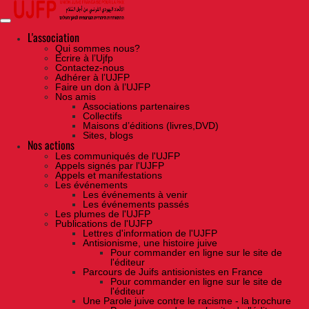
Skip
to
the
content
L'association
Qui sommes nous?
Ecrire à l’Ujfp
Contactez-nous
Adhérer à l’UJFP
Faire un don à l’UJFP
Nos amis
Associations partenaires
Collectifs
Maisons d’éditions (livres,DVD)
Sites, blogs
Nos actions
Les communiqués de l'UJFP
Appels signés par l'UJFP
Appels et manifestations
Les événements
Les événements à venir
Les événements passés
Les plumes de l'UJFP
Publications de l'UJFP
Lettres d'information de l'UJFP
Antisionisme, une histoire juive
Pour commander en ligne sur le site de
l'éditeur
Parcours de Juifs antisionistes en France
Pour commander en ligne sur le site de
l'éditeur
Une Parole juive contre le racisme - la brochure