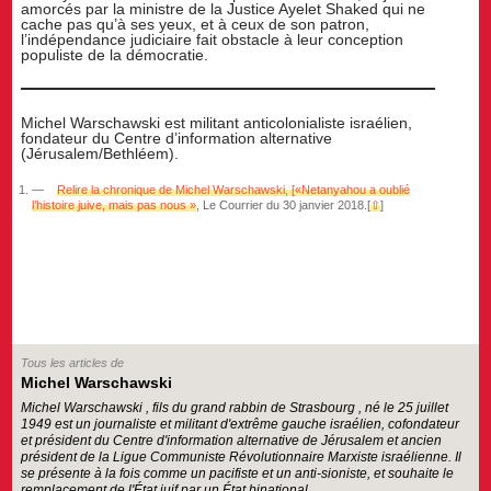
amorcés par la ministre de la Justice Ayelet Shaked qui ne
cache pas qu’à ses yeux, et à ceux de son patron,
l’indépendance judiciaire fait obstacle à leur conception
populiste de la démocratie.
Michel Warschawski est militant anticolonialiste israélien,
fondateur du Centre d’information alternative
(Jérusalem/Bethléem).
Relire la chronique de Michel Warschawski, [«Netanyahou a oublié
l’histoire juive, mais pas nous »
, Le Courrier du 30 janvier 2018.
[
⇧
]
Tous les articles de
Michel Warschawski
Michel Warschawski , fils du grand rabbin de Strasbourg , né le 25 juillet
1949 est un journaliste et militant d'extrême gauche israélien, cofondateur
et président du Centre d'information alternative de Jérusalem et ancien
président de la Ligue Communiste Révolutionnaire Marxiste israélienne. Il
se présente à la fois comme un pacifiste et un anti-sioniste, et souhaite le
remplacement de l'État juif par un État binational