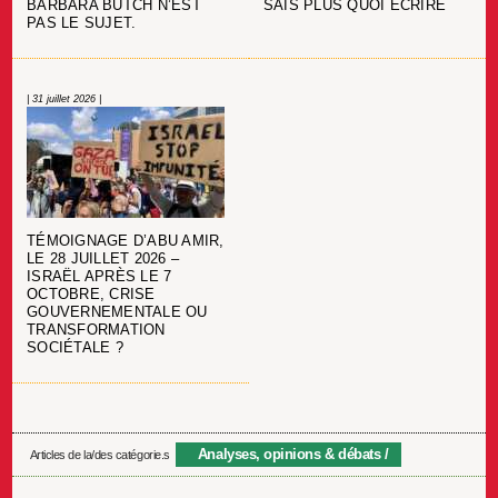
BARBARA BUTCH N’EST
SAIS PLUS QUOI ÉCRIRE
PAS LE SUJET.
| 31 juillet 2026 |
TÉMOIGNAGE D’ABU AMIR,
LE 28 JUILLET 2026 –
ISRAËL APRÈS LE 7
OCTOBRE, CRISE
GOUVERNEMENTALE OU
TRANSFORMATION
SOCIÉTALE ?
Analyses, opinions & débats
Articles de la/des catégorie.s