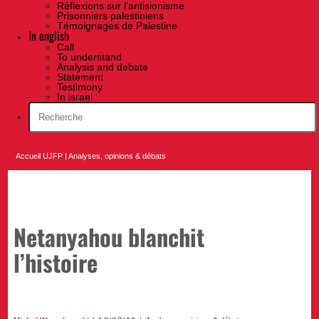
Réflexions sur l’antisionisme
Prisonniers palestiniens
Témoignages de Palestine
In english
Call
To understand
Analysis and debate
Statement
Testimony
In israel
Accueil UJFP
|
Analyses, opinions & débats
Netanyahou blanchit
l’histoire