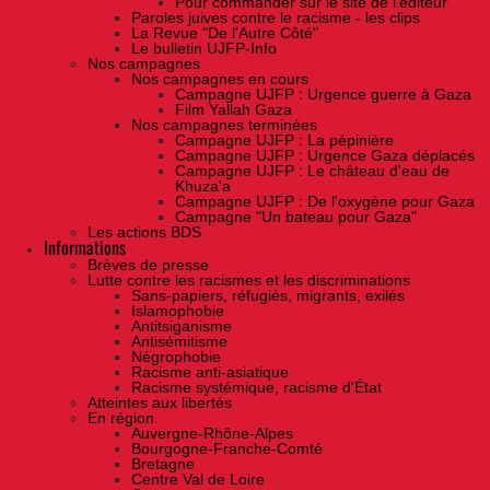
Pour commander sur le site de l'éditeur
Paroles juives contre le racisme - les clips
La Revue "De l'Autre Côté"
Le bulletin UJFP-Info
Nos campagnes
Nos campagnes en cours
Campagne UJFP : Urgence guerre à Gaza
Film Yallah Gaza
Nos campagnes terminées
Campagne UJFP : La pépinière
Campagne UJFP : Urgence Gaza déplacés
Campagne UJFP : Le château d'eau de
Khuza'a
Campagne UJFP : De l'oxygène pour Gaza
Campagne "Un bateau pour Gaza"
Les actions BDS
Informations
Brèves de presse
Lutte contre les racismes et les discriminations
Sans-papiers, réfugiés, migrants, exilés
Islamophobie
Antitsiganisme
Antisémitisme
Négrophobie
Racisme anti-asiatique
Racisme systémique, racisme d'État
Atteintes aux libertés
En région
Auvergne-Rhône-Alpes
Bourgogne-Franche-Comté
Bretagne
Centre Val de Loire