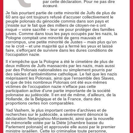
par cette déclaration. Pour ne pas dire
écœuré.
Je fais pourtant partie de cette minorité de Juifs de plus de
60 ans qui ont toujours refusé d’accuser collectivement le
peuple polonais du génocide commis dans son pays et
j’insiste sur le fait que des milliers de citoyen-ne-s ont
risqué – voire sacrifié – leur vie pour protéger des familles
juives. Comme dans tous les pays occupés par les nazis, la
Pologne comptait une minorité de gens mauvais et
corrompus, une petite minorité de Justes – mais plus qu’on
ne le croit – et une majorité qui a fermé les yeux et laissé
faire, s’efforçant de survivre dans les dures conditions de
l’occupation nazie.
Il n’empêche que la Pologne a été le cimetière de plus de
deux millions de Juifs massacrés par les nazis, mais aussi
par des Polonais nationalistes ou simplement pourris par
des siècles d’antisémitisme catholique. Le fait que les nazis
méprisaient les Polonais, ainsi que l’ensemble des Slaves,
et que de très nombreux Polonais ont été eux-mêmes
victimes de l’occupation nazie n’efface pas cette
participation active d’une partie importante de la société
polonaise au judéocide. Il en est de même, d’ailleurs, de la
Hollande, de la Belgique et de la France, dans des
proportions certes non comparables.
Yad Vashem, le plus important centre d’archives et de
recherches sur le judéocide, a sévèrement dénoncé la
déclaration Netanyahou-Morawiecki, ainsi que la nouvelle
loi mémorielle votée par la Diète [chambre basse du
Parlement polonais] et approuvée elle aussi par le premier
ministre israélien. Cette loi criminalise toute personne,