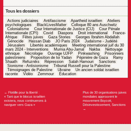
Tous les dossiers
Actions judiciaires
Antifascisme
Apartheid israélien
Ateliers
psychologiques
BlackLivesMatter
Colloque 80 ans Auschwitz
Colonialisme
Cour Internationale de Justice (CIJ)
Cour Pénale
Internationale (CPI)
Covid
Diaspora
Droit international
France-
Afrique
Fêtes juives
Gaza Stories
Georges Ibrahim Abdallah
Génocide
Hassan Diab
JO Paris 2024
Judaïsme - Judéité
Jérusalem
Libertés académiques
Meeting international juif du 30
mars 2024 - Interventions
Mumia Abu-Jamal
Nakba
Nettoyage
ethnique
Nécrologie
Ouvrage UJFP
Pinkwashing
Prisonniers
palestiniens
Proposition de loi Yadan
Pépinière de Gaza
Ramy
Shaath
Refuzniks
Répression
Salah Hamouri
Sanctions
Sionisme - Antisionisme
Tribunal Russell pour la Palestine
Témoignages de Palestine
Ukraine
Un ancien soldat israélien
raconte
Vidéo
Zemmour
Éducation
Navigation
de
l’article
←
Flottille pour la liberté :
Plus de 30 organisations juives
« Tant que le blocus israélien
mondiales approuvent le
existera, nous continuerons à
mouvement Boycott,
naviguer vers Gaza »
Désinvestissement, Sanctions
→