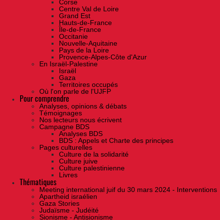
Corse
Centre Val de Loire
Grand Est
Hauts-de-France
Île-de-France
Occitanie
Nouvelle-Aquitaine
Pays de la Loire
Provence-Alpes-Côte d'Azur
En Israël-Palestine
Israël
Gaza
Territoires occupés
Où l'on parle de l'UJFP
Pour comprendre
Analyses, opinions & débats
Témoignages
Nos lecteurs nous écrivent
Campagne BDS
Analyses BDS
BDS : Appels et Charte des principes
Pages culturelles
Culture de la solidarité
Culture juive
Culture palestinienne
Livres
Thématiques
Meeting international juif du 30 mars 2024 - Interventions
Apartheid israélien
Gaza Stories
Judaïsme - Judéité
Sionisme - Antisionisme