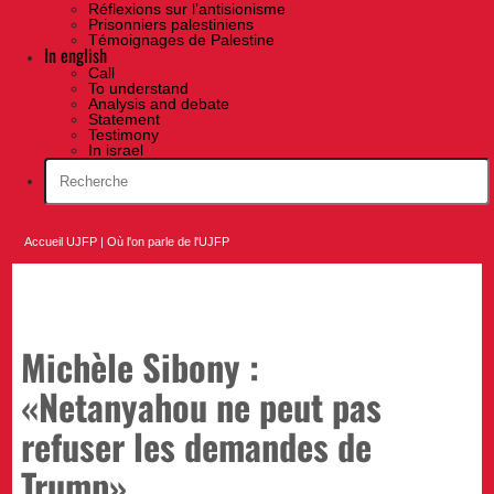
Réflexions sur l’antisionisme
Prisonniers palestiniens
Témoignages de Palestine
In english
Call
To understand
Analysis and debate
Statement
Testimony
In israel
Accueil UJFP
|
Où l'on parle de l'UJFP
Michèle Sibony :
«Netanyahou ne peut pas
refuser les demandes de
Trump»