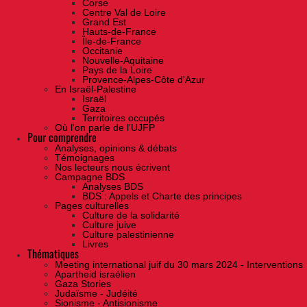
Corse
Centre Val de Loire
Grand Est
Hauts-de-France
Île-de-France
Occitanie
Nouvelle-Aquitaine
Pays de la Loire
Provence-Alpes-Côte d'Azur
En Israël-Palestine
Israël
Gaza
Territoires occupés
Où l'on parle de l'UJFP
Pour comprendre
Analyses, opinions & débats
Témoignages
Nos lecteurs nous écrivent
Campagne BDS
Analyses BDS
BDS : Appels et Charte des principes
Pages culturelles
Culture de la solidarité
Culture juive
Culture palestinienne
Livres
Thématiques
Meeting international juif du 30 mars 2024 - Interventions
Apartheid israélien
Gaza Stories
Judaïsme - Judéité
Sionisme - Antisionisme