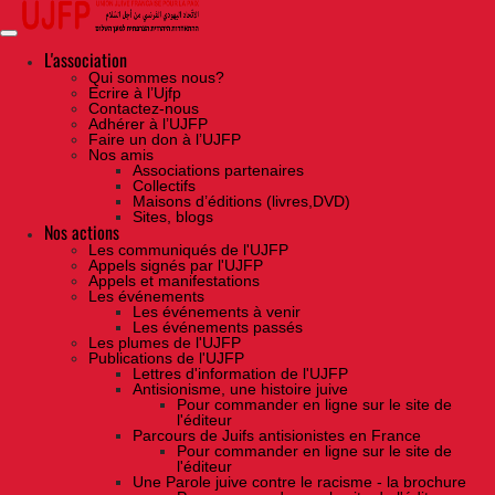
Skip
to
the
content
L'association
Qui sommes nous?
Ecrire à l’Ujfp
Contactez-nous
Adhérer à l’UJFP
Faire un don à l’UJFP
Nos amis
Associations partenaires
Collectifs
Maisons d’éditions (livres,DVD)
Sites, blogs
Nos actions
Les communiqués de l'UJFP
Appels signés par l'UJFP
Appels et manifestations
Les événements
Les événements à venir
Les événements passés
Les plumes de l'UJFP
Publications de l'UJFP
Lettres d'information de l'UJFP
Antisionisme, une histoire juive
Pour commander en ligne sur le site de
l'éditeur
Parcours de Juifs antisionistes en France
Pour commander en ligne sur le site de
l'éditeur
Une Parole juive contre le racisme - la brochure