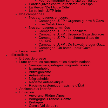
Pour commander sur le site de l'éditeur
Paroles juives contre le racisme - les clips
La Revue "De l'Autre Côté"
Le bulletin UJFP-Info
Nos campagnes
Nos campagnes en cours
Campagne UJFP : Urgence guerre à Gaza
Film Yallah Gaza
Nos campagnes terminées
Campagne UJFP : La pépinière
Campagne UJFP : Urgence Gaza déplacés
Campagne UJFP : Le château d'eau de
Khuza'a
Campagne UJFP : De l'oxygène pour Gaza
Campagne "Un bateau pour Gaza"
Les actions BDS
Informations
Brèves de presse
Lutte contre les racismes et les discriminations
Sans-papiers, réfugiés, migrants, exilés
Islamophobie
Antitsiganisme
Antisémitisme
Négrophobie
Racisme anti-asiatique
Racisme systémique, racisme d'État
Atteintes aux libertés
En région
Auvergne-Rhône-Alpes
Bourgogne-Franche-Comté
Bretagne
Centre Val de Loire