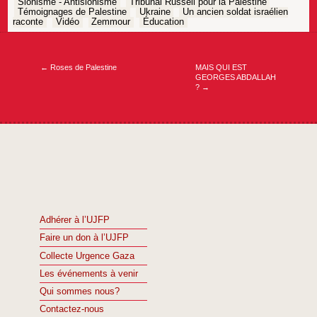
Sionisme - Antisionisme
Tribunal Russell pour la Palestine
Témoignages de Palestine
Ukraine
Un ancien soldat israélien
raconte
Vidéo
Zemmour
Éducation
Navigation
de
l’article
←
Roses de Palestine
MAIS QUI EST
GEORGES ABDALLAH
?
→
Adhérer à l’UJFP
Faire un don à l’UJFP
Collecte Urgence Gaza
Les événements à venir
Qui sommes nous?
Contactez-nous