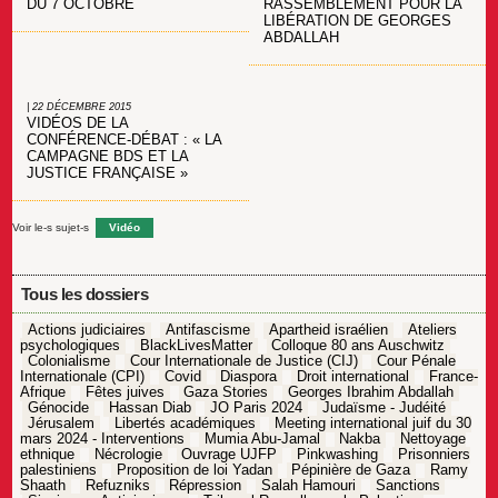
RASSEMBLEMENT POUR LA
DU 7 OCTOBRE
LIBÉRATION DE GEORGES
ABDALLAH
| 22 DÉCEMBRE 2015
VIDÉOS DE LA
CONFÉRENCE-DÉBAT : « LA
CAMPAGNE BDS ET LA
JUSTICE FRANÇAISE »
Voir le-s sujet-s
Vidéo
Tous les dossiers
Actions judiciaires
Antifascisme
Apartheid israélien
Ateliers
psychologiques
BlackLivesMatter
Colloque 80 ans Auschwitz
Colonialisme
Cour Internationale de Justice (CIJ)
Cour Pénale
Internationale (CPI)
Covid
Diaspora
Droit international
France-
Afrique
Fêtes juives
Gaza Stories
Georges Ibrahim Abdallah
Génocide
Hassan Diab
JO Paris 2024
Judaïsme - Judéité
Jérusalem
Libertés académiques
Meeting international juif du 30
mars 2024 - Interventions
Mumia Abu-Jamal
Nakba
Nettoyage
ethnique
Nécrologie
Ouvrage UJFP
Pinkwashing
Prisonniers
palestiniens
Proposition de loi Yadan
Pépinière de Gaza
Ramy
Shaath
Refuzniks
Répression
Salah Hamouri
Sanctions