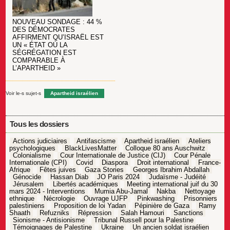
NOUVEAU SONDAGE : 44 %
DES DÉMOCRATES
AFFIRMENT QU’ISRAËL EST
UN « ÉTAT OÙ LA
SÉGRÉGATION EST
COMPARABLE À
L’APARTHEID »
Voir le-s sujet-s
Apartheid israélien
Tous les dossiers
Actions judiciaires
Antifascisme
Apartheid israélien
Ateliers
psychologiques
BlackLivesMatter
Colloque 80 ans Auschwitz
Colonialisme
Cour Internationale de Justice (CIJ)
Cour Pénale
Internationale (CPI)
Covid
Diaspora
Droit international
France-
Afrique
Fêtes juives
Gaza Stories
Georges Ibrahim Abdallah
Génocide
Hassan Diab
JO Paris 2024
Judaïsme - Judéité
Jérusalem
Libertés académiques
Meeting international juif du 30
mars 2024 - Interventions
Mumia Abu-Jamal
Nakba
Nettoyage
ethnique
Nécrologie
Ouvrage UJFP
Pinkwashing
Prisonniers
palestiniens
Proposition de loi Yadan
Pépinière de Gaza
Ramy
Shaath
Refuzniks
Répression
Salah Hamouri
Sanctions
Sionisme - Antisionisme
Tribunal Russell pour la Palestine
Témoignages de Palestine
Ukraine
Un ancien soldat israélien