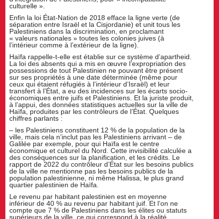
culturelle ».
Enfin la loi État-Nation de 2018 efface la ligne verte (de
séparation entre Israël et la Cisjordanie) et unit tous les
Palestiniens dans la discrimination, en proclamant
« valeurs nationales » toutes les colonies juives (à
l’intérieur comme à l’extérieur de la ligne).
Haïfa rappelle-t-elle est établie sur ce système d’apartheid.
La loi des absents qui a mis en œuvre l’expropriation des
possessions de tout Palestinien ne pouvant être présent
sur ses propriétés à une date déterminée (même pour
ceux qui étaient réfugiés à l’intérieur d’Israël) et leur
transfert à l’État, a eu des incidences sur les écarts socio-
économiques entre juifs et Palestiniens. Et la juriste produit,
à l’appui, des données statistiques actuelles sur la ville de
Haïfa, produites par les contrôleurs de l’État. Quelques
chiffres parlants :
– les Palestiniens constituent 12 % de la population de la
ville, mais cela n’inclut pas les Palestiniens arrivant – de
Galilée par exemple, pour qui Haïfa est le centre
économique et culturel du Nord. Cette invisibilité calculée a
des conséquences sur la planification, et les crédits. Le
rapport de 2022 du contrôleur d’État sur les besoins publics
de la ville ne mentionne pas les besoins publics de la
population palestinienne, ni même Halissa, le plus grand
quartier palestinien de Haïfa.
Le revenu par habitant palestinien est en moyenne
inférieur de 40 % au revenu par habitant juif. Et l’on ne
compte que 7 % de Palestiniens dans les élites ou statuts
supérieurs de la ville, ce qui correspond à la réalité