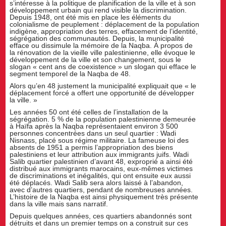
s’intéresse à la politique de planification de la ville et à son
développement urbain qui rend visible la discrimination.
Depuis 1948, ont été mis en place les éléments du
colonialisme de peuplement : déplacement de la population
indigène, appropriation des terres, effacement de l’identité,
ségrégation des communautés. Depuis, la municipalité
efface ou dissimule la mémoire de la Naqba. À propos de
la rénovation de la vieille ville palestinienne, elle évoque le
développement de la ville et son changement, sous le
slogan « cent ans de coexistence » un slogan qui efface le
segment temporel de la Naqba de 48.
Alors qu’en 48 justement la municipalité expliquait que « le
déplacement forcé a offert une opportunité de développer
la ville. »
Les années 50 ont été celles de l’installation de la
ségrégation. 5 % de la population palestinienne demeurée
à Haïfa après la Naqba représentaient environ 3 500
personnes concentrées dans un seul quartier : Wadi
Nisnass, placé sous régime militaire. La fameuse loi des
absents de 1951 a permis l’appropriation des biens
palestiniens et leur attribution aux immigrants juifs. Wadi
Salib quartier palestinien d’avant 48, exproprié a ainsi été
distribué aux immigrants marocains, eux-mêmes victimes
de discriminations et inégalités, qui ont ensuite eux aussi
été déplacés. Wadi Salib sera alors laissé à l’abandon,
avec d’autres quartiers, pendant de nombreuses années.
L’histoire de la Naqba est ainsi physiquement très présente
dans la ville mais sans narratif.
Depuis quelques années, ces quartiers abandonnés sont
détruits et dans un premier temps on a construit sur ces