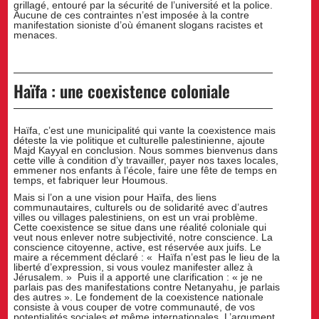
grillagé, entouré par la sécurité de l’université et la police.
Aucune de ces contraintes n’est imposée à la contre
manifestation sioniste d’où émanent slogans racistes et
menaces.
Haïfa : une coexistence coloniale
Haïfa, c’est une municipalité qui vante la coexistence mais
déteste la vie politique et culturelle palestinienne, ajoute
Majd Kayyal en conclusion. Nous sommes bienvenus dans
cette ville à condition d’y travailler, payer nos taxes locales,
emmener nos enfants à l’école, faire une fête de temps en
temps, et fabriquer leur Houmous.
Mais si l’on a une vision pour Haïfa, des liens
communautaires, culturels ou de solidarité avec d’autres
villes ou villages palestiniens, on est un vrai problème.
Cette coexistence se situe dans une réalité coloniale qui
veut nous enlever notre subjectivité, notre conscience. La
conscience citoyenne, active, est réservée aux juifs. Le
maire a récemment déclaré : « Haïfa n’est pas le lieu de la
liberté d’expression, si vous voulez manifester allez à
Jérusalem. » Puis il a apporté une clarification : « je ne
parlais pas des manifestations contre Netanyahu, je parlais
des autres ». Le fondement de la coexistence nationale
consiste à vous couper de votre communauté, de vos
potentialités sociales et même internationales. L’argument