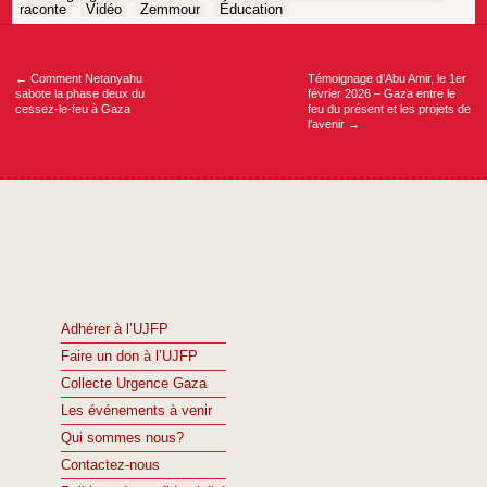
raconte
Vidéo
Zemmour
Éducation
Navigation
de
l’article
←
Comment Netanyahu
Témoignage d’Abu Amir, le 1er
sabote la phase deux du
février 2026 – Gaza entre le
cessez-le-feu à Gaza
feu du présent et les projets de
l’avenir
→
Adhérer à l’UJFP
Faire un don à l’UJFP
Collecte Urgence Gaza
Les événements à venir
Qui sommes nous?
Contactez-nous