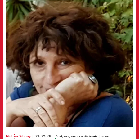
Michèle Sibony
03/02/26
Analyses, opinions & débats
|
Israël