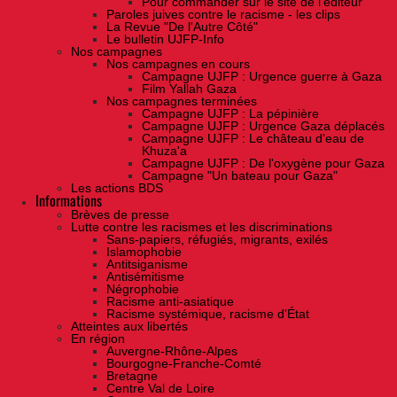
Pour commander sur le site de l'éditeur
Paroles juives contre le racisme - les clips
La Revue "De l'Autre Côté"
Le bulletin UJFP-Info
Nos campagnes
Nos campagnes en cours
Campagne UJFP : Urgence guerre à Gaza
Film Yallah Gaza
Nos campagnes terminées
Campagne UJFP : La pépinière
Campagne UJFP : Urgence Gaza déplacés
Campagne UJFP : Le château d'eau de
Khuza'a
Campagne UJFP : De l'oxygène pour Gaza
Campagne "Un bateau pour Gaza"
Les actions BDS
Informations
Brèves de presse
Lutte contre les racismes et les discriminations
Sans-papiers, réfugiés, migrants, exilés
Islamophobie
Antitsiganisme
Antisémitisme
Négrophobie
Racisme anti-asiatique
Racisme systémique, racisme d'État
Atteintes aux libertés
En région
Auvergne-Rhône-Alpes
Bourgogne-Franche-Comté
Bretagne
Centre Val de Loire