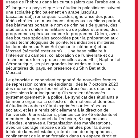
usage de l’hébreu dans les cursus (alors que l’arabe est la
e
2
langue du pays et que les étudiants palestiniens suivent
une scolarité principalement en arabe jusqu’au
baccalauréat), remarques racistes, ignorance des jours
fériés chrétiens et musulmans, drapeaux israéliens partout,
des bâtiments portant le nom de criminels de guerre, des
étudiants en uniforme militaire ou de police et armés, des
programmes spéciaux comme le programme Odem, avec
des bourses spéciales accordées pour la préparation aux
unités technologiques de pointe, les industries militaires,
les formations au Shin Bet (sécurité intérieure) et au
Mossad (sécurité extérieure)… Une base militaire à
l’intérieur du campus, collaboration de l’université et du
Technion aux foires professionnelles avec Elbit, Raphael et
Aéronautique, les plus grandes industries militaro
sécuritaires du pays, en présence du Shin Bet et du
Mossad.
Le génocide a cependant engendré de nouvelles formes
de répression contre les étudiants : dès le 7 octobre 2023
des menaces explicites ont été adressées aux étudiants
palestiniens leur indiquant qu’ils seraient dénoncés
systématiquement à la police. Le syndicat des étudiants a
lui-même organisé la collecte d’informations et données
d’étudiants arabes s’étant exprimés sur les réseaux
sociaux, et les a remis officiellement à la direction de
l’université. 6 arrestations, plaintes contre 46 étudiants et
membres du personnel du Technion, 8 suspensions
d’études, entraves à l’organisation des manifestations,
avec un cadrage imposé de 25 minutes pour la durée
totale de la manifestation, interdiction de mégaphones,
confinement de la manifestation dans un espace étroit et