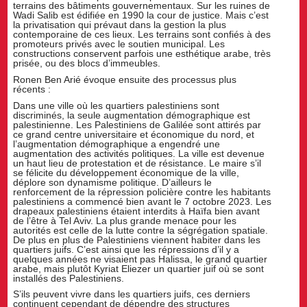
terrains des bâtiments gouvernementaux. Sur les ruines de
Wadi Salib est édifiée en 1990 la cour de justice. Mais c’est
la privatisation qui prévaut dans la gestion la plus
contemporaine de ces lieux. Les terrains sont confiés à des
promoteurs privés avec le soutien municipal. Les
constructions conservent parfois une esthétique arabe, très
prisée, ou des blocs d’immeubles.
Ronen Ben Arié évoque ensuite des processus plus
récents :
Dans une ville où les quartiers palestiniens sont
discriminés, la seule augmentation démographique est
palestinienne. Les Palestiniens de Galilée sont attirés par
ce grand centre universitaire et économique du nord, et
l’augmentation démographique a engendré une
augmentation des activités politiques. La ville est devenue
un haut lieu de protestation et de résistance. Le maire s’il
se félicite du développement économique de la ville,
déplore son dynamisme politique. D’ailleurs le
renforcement de la répression policière contre les habitants
palestiniens a commencé bien avant le 7 octobre 2023. Les
drapeaux palestiniens étaient interdits à Haïfa bien avant
de l’être à Tel Aviv. La plus grande menace pour les
autorités est celle de la lutte contre la ségrégation spatiale.
De plus en plus de Palestiniens viennent habiter dans les
quartiers juifs. C’est ainsi que les répressions d’il y a
quelques années ne visaient pas Halissa, le grand quartier
arabe, mais plutôt Kyriat Eliezer un quartier juif où se sont
installés des Palestiniens.
S’ils peuvent vivre dans les quartiers juifs, ces derniers
continuent cependant de dépendre des structures