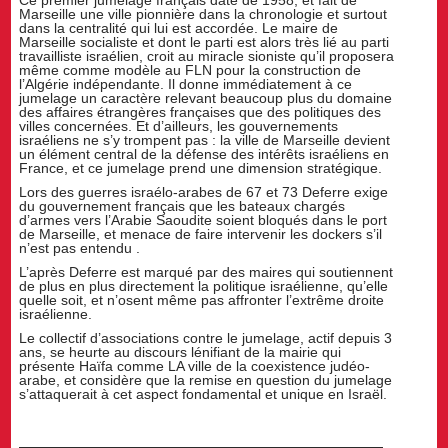
Ce premier jumelage français date de 1958, et fait de
Marseille une ville pionnière dans la chronologie et surtout
dans la centralité qui lui est accordée. Le maire de
Marseille socialiste et dont le parti est alors très lié au parti
travailliste israélien, croit au miracle sioniste qu’il proposera
même comme modèle au FLN pour la construction de
l’Algérie indépendante. Il donne immédiatement à ce
jumelage un caractère relevant beaucoup plus du domaine
des affaires étrangères françaises que des politiques des
villes concernées. Et d’ailleurs, les gouvernements
israéliens ne s’y trompent pas : la ville de Marseille devient
un élément central de la défense des intérêts israéliens en
France, et ce jumelage prend une dimension stratégique.
Lors des guerres israélo-arabes de 67 et 73 Deferre exige
du gouvernement français que les bateaux chargés
d’armes vers l’Arabie Saoudite soient bloqués dans le port
de Marseille, et menace de faire intervenir les dockers s’il
n’est pas entendu .
L’après Deferre est marqué par des maires qui soutiennent
de plus en plus directement la politique israélienne, qu’elle
quelle soit, et n’osent même pas affronter l’extrême droite
israélienne.
Le collectif d’associations contre le jumelage, actif depuis 3
ans, se heurte au discours lénifiant de la mairie qui
présente Haïfa comme LA ville de la coexistence judéo-
arabe, et considère que la remise en question du jumelage
s’attaquerait à cet aspect fondamental et unique en Israël.