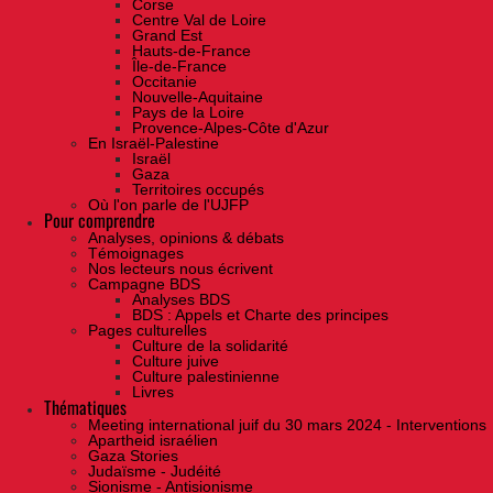
Corse
Centre Val de Loire
Grand Est
Hauts-de-France
Île-de-France
Occitanie
Nouvelle-Aquitaine
Pays de la Loire
Provence-Alpes-Côte d'Azur
En Israël-Palestine
Israël
Gaza
Territoires occupés
Où l'on parle de l'UJFP
Pour comprendre
Analyses, opinions & débats
Témoignages
Nos lecteurs nous écrivent
Campagne BDS
Analyses BDS
BDS : Appels et Charte des principes
Pages culturelles
Culture de la solidarité
Culture juive
Culture palestinienne
Livres
Thématiques
Meeting international juif du 30 mars 2024 - Interventions
Apartheid israélien
Gaza Stories
Judaïsme - Judéité
Sionisme - Antisionisme