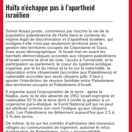
Haïfa n’échappe pas à l’apartheid
israélien
Soheir Assad juriste, commence par inscrire la vie de la
population palestinienne de Haïfa dans le contexte du
régime légal de discrimination et d’apartheid israélien, qui
souligne-t-elle n’est pas seulement territorial avec la
gestion des territoires occupés de Cisjordanie et Gaza,
mais aussi démographique. Si Israël met en avant les
bienfaits démocratiques accordés aux citoyens palestiniens
d’Israël comme le droit de vote, l’accès à l’université, et la
participation au parlement, le coeur du système juridique
organise, par la loi du retour et la loi sur la nationalité, la
séparation entre citoyenneté (accordée aux Palestiniens) et
nationalité accordée aux seuls citoyens juifs. Il faut y
ajouter l’interdiction de réunion familiale entre Palestiniens
des territoires occupés et Palestiniens d’Israël.
Il organise aussi l’expropriation de la terre : après la
Naqba, avec la loi des absents de 1951 Israël exproprie et
nationalise 93 % de la terre dont il confie la gestion à un
organisme para-étatique, le Fond National juif qui ne peut
les attribuer comme son nom l’indique qu’aux citoyens
Juifs. Les Palestiniens ne détiennent aujourd’hui que 2,5 à
3 % des terres.
De même, la loi sur les comités d’admission des nouveaux
villages ou communautés de logement, autorise le refus
d’intégration de Palestiniens, pour « incompatibilité