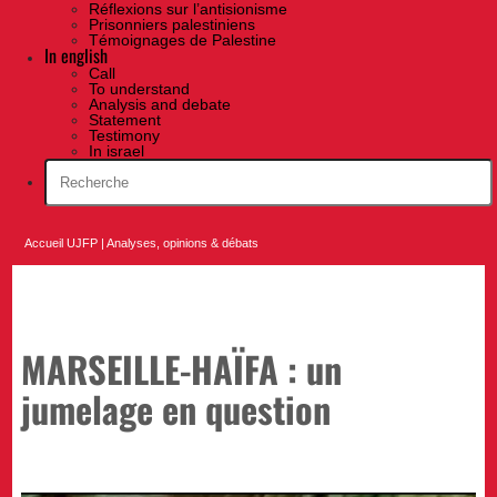
Réflexions sur l’antisionisme
Prisonniers palestiniens
Témoignages de Palestine
In english
Call
To understand
Analysis and debate
Statement
Testimony
In israel
Accueil UJFP
|
Analyses, opinions & débats
MARSEILLE-HAÏFA : un
jumelage en question