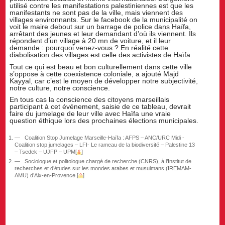
utilisé contre les manifestations palestiniennes est que les
manifestants ne sont pas de la ville, mais viennent des
villages environnants. Sur le facebook de la municipalité on
voit le maire debout sur un barrage de police dans Haïfa,
arrêtant des jeunes et leur demandant d’où ils viennent. Ils
répondent d’un village à 20 mn de voiture, et il leur
demande : pourquoi venez-vous ? En réalité cette
diabolisation des villages est celle des activistes de Haïfa.
Tout ce qui est beau et bon culturellement dans cette ville
s’oppose à cette coexistence coloniale, a ajouté Majd
Kayyal, car c’est le moyen de développer notre subjectivité,
notre culture, notre conscience.
En tous cas la conscience des citoyens marseillais
participant à cet événement, saisie de ce tableau, devrait
faire du jumelage de leur ville avec Haïfa une vraie
question éthique lors des prochaines élections municipales.
Coalition Stop Jumelage Marseille-Haïfa : AFPS – ANC/URC Midi -
Coalition stop jumelages – LFI- Le rameau de la biodiversité – Palestine 13
– Tsedek – UJFP – UPM
[
⇧
]
Sociologue et politologue chargé de recherche (CNRS), à l’Institut de
recherches et d’études sur les mondes arabes et musulmans (IREMAM-
AMU) d’Aix-en-Provence.
[
⇧
]