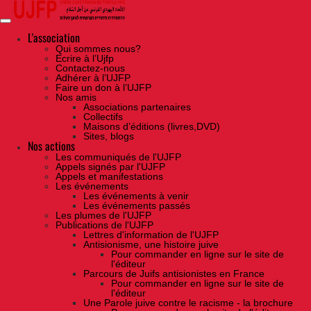
Skip
to
the
content
L'association
Qui sommes nous?
Ecrire à l’Ujfp
Contactez-nous
Adhérer à l’UJFP
Faire un don à l’UJFP
Nos amis
Associations partenaires
Collectifs
Maisons d’éditions (livres,DVD)
Sites, blogs
Nos actions
Les communiqués de l'UJFP
Appels signés par l'UJFP
Appels et manifestations
Les événements
Les événements à venir
Les événements passés
Les plumes de l'UJFP
Publications de l'UJFP
Lettres d'information de l'UJFP
Antisionisme, une histoire juive
Pour commander en ligne sur le site de
l'éditeur
Parcours de Juifs antisionistes en France
Pour commander en ligne sur le site de
l'éditeur
Une Parole juive contre le racisme - la brochure