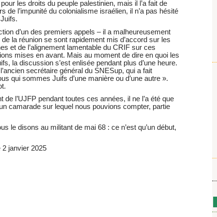
ur les droits du peuple palestinien, mais il l’a fait de
s de l’impunité du colonialisme israélien, il n’a pas hésité
 Juifs.
daction d’un des premiers appels – il a malheureusement
nts de la réunion se sont rapidement mis d’accord sur les
nnes et de l’alignement lamentable du CRIF sur ces
ations mises en avant. Mais au moment de dire en quoi les
fs, la discussion s’est enlisée pendant plus d’une heure.
l’ancien secrétaire général du SNESup, qui a fait
us qui sommes Juifs d’une manière ou d’une autre ».
t.
 de l’UJFP pendant toutes ces années, il ne l’a été que
é un camarade sur lequel nous pouvions compter, partie
us le disons au militant de mai 68 : ce n’est qu’un début,
e 2 janvier 2025