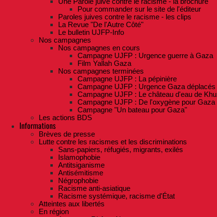
Une Parole juive contre le racisme - la brochure
Pour commander sur le site de l'éditeur
Paroles juives contre le racisme - les clips
La Revue "De l'Autre Côté"
Le bulletin UJFP-Info
Nos campagnes
Nos campagnes en cours
Campagne UJFP : Urgence guerre à Gaza
Film Yallah Gaza
Nos campagnes terminées
Campagne UJFP : La pépinière
Campagne UJFP : Urgence Gaza déplacés
Campagne UJFP : Le château d'eau de Khu
Campagne UJFP : De l'oxygène pour Gaza
Campagne "Un bateau pour Gaza"
Les actions BDS
Informations
Brèves de presse
Lutte contre les racismes et les discriminations
Sans-papiers, réfugiés, migrants, exilés
Islamophobie
Antitsiganisme
Antisémitisme
Négrophobie
Racisme anti-asiatique
Racisme systémique, racisme d'État
Atteintes aux libertés
En région