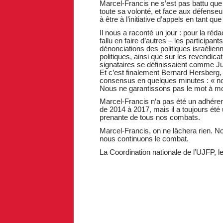
Marcel-Francis ne s’est pas battu que po
toute sa volonté, et face aux défenseur
à être à l’initiative d’appels en tant que
Il nous a raconté un jour : pour la ré
fallu en faire d’autres – les participa
dénonciations des politiques israélie
politiques, ainsi que sur les revendic
signataires se définissaient comme Jui
Et c’est finalement Bernard Hersberg, 
consensus en quelques minutes : « no
Nous ne garantissons pas le mot à mo
Marcel-Francis n’a pas été un adhérent
de 2014 à 2017, mais il a toujours ét
prenante de tous nos combats.
Marcel-Francis, on ne lâchera rien. No
nous continuons le combat.
La Coordination nationale de l’UJFP, l