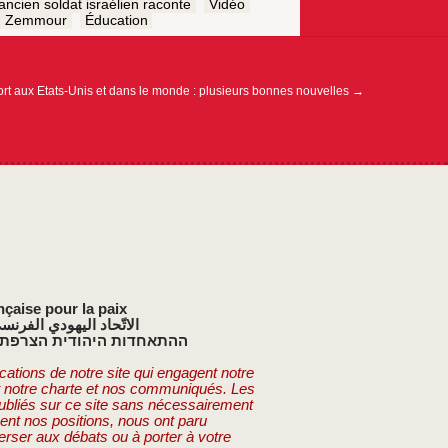
ancien soldat israélien raconte
Vidéo
Zemmour
Éducation
rt aux Etats-Unis et dans le monde : plusieurs bonnes nouvelles
→
nçaise pour la paix
الاتّحاد اليهودي الفرنس
ההתאחדות היהודית הצרפתי
cations de notre site qui engagent notre
t notre charte et nos communiqués. Les
publiés sur ce site sans nécessairement
ent nos positions, nous ont paru
erser aux débats ou à porter à votre