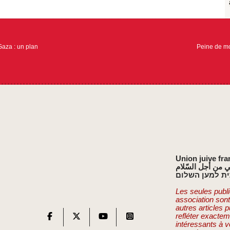
aza : un plan
Peine de mo
Union juive fra
ي من أجل السّلام
ת למען השלום
Les seules publi
association son
autres articles 
refléter exactem
intéressants à v