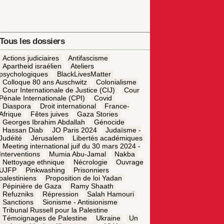
Tous les dossiers
Actions judiciaires
Antifascisme
Apartheid israélien
Ateliers
psychologiques
BlackLivesMatter
Colloque 80 ans Auschwitz
Colonialisme
Cour Internationale de Justice (CIJ)
Cour
Pénale Internationale (CPI)
Covid
Diaspora
Droit international
France-
Afrique
Fêtes juives
Gaza Stories
Georges Ibrahim Abdallah
Génocide
Hassan Diab
JO Paris 2024
Judaïsme -
Judéité
Jérusalem
Libertés académiques
Meeting international juif du 30 mars 2024 -
Interventions
Mumia Abu-Jamal
Nakba
Nettoyage ethnique
Nécrologie
Ouvrage
UJFP
Pinkwashing
Prisonniers
palestiniens
Proposition de loi Yadan
Pépinière de Gaza
Ramy Shaath
Refuzniks
Répression
Salah Hamouri
Sanctions
Sionisme - Antisionisme
Tribunal Russell pour la Palestine
Témoignages de Palestine
Ukraine
Un