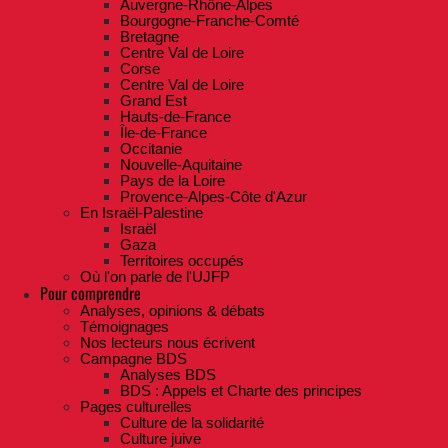
Auvergne-Rhône-Alpes
Bourgogne-Franche-Comté
Bretagne
Centre Val de Loire
Corse
Centre Val de Loire
Grand Est
Hauts-de-France
Île-de-France
Occitanie
Nouvelle-Aquitaine
Pays de la Loire
Provence-Alpes-Côte d'Azur
En Israël-Palestine
Israël
Gaza
Territoires occupés
Où l'on parle de l'UJFP
Pour comprendre
Analyses, opinions & débats
Témoignages
Nos lecteurs nous écrivent
Campagne BDS
Analyses BDS
BDS : Appels et Charte des principes
Pages culturelles
Culture de la solidarité
Culture juive