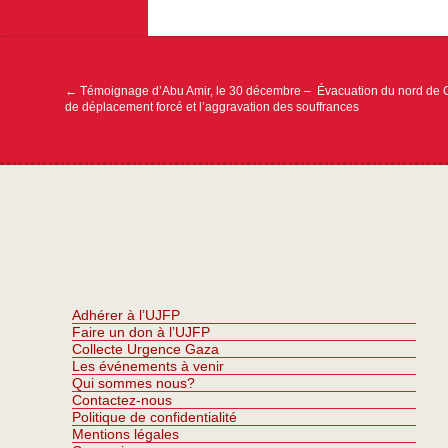
Navigation
de
l’article
←
Témoignage d’Abu Amir, le 30 décembre – Évacuation du nord de G
de déplacement forcé et l’aggravation des souffrances
Adhérer à l’UJFP
Faire un don à l’UJFP
Collecte Urgence Gaza
Les événements à venir
Qui sommes nous?
Contactez-nous
Politique de confidentialité
Mentions légales