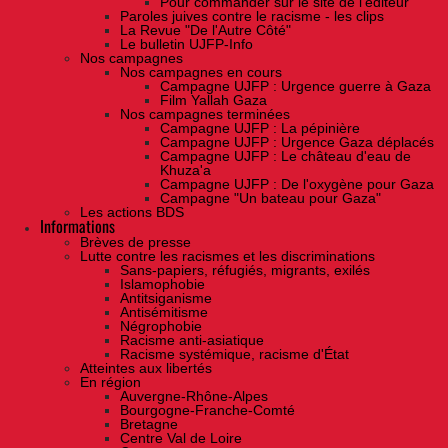
Pour commander sur le site de l'éditeur
Paroles juives contre le racisme - les clips
La Revue "De l'Autre Côté"
Le bulletin UJFP-Info
Nos campagnes
Nos campagnes en cours
Campagne UJFP : Urgence guerre à Gaza
Film Yallah Gaza
Nos campagnes terminées
Campagne UJFP : La pépinière
Campagne UJFP : Urgence Gaza déplacés
Campagne UJFP : Le château d'eau de
Khuza'a
Campagne UJFP : De l'oxygène pour Gaza
Campagne "Un bateau pour Gaza"
Les actions BDS
Informations
Brèves de presse
Lutte contre les racismes et les discriminations
Sans-papiers, réfugiés, migrants, exilés
Islamophobie
Antitsiganisme
Antisémitisme
Négrophobie
Racisme anti-asiatique
Racisme systémique, racisme d'État
Atteintes aux libertés
En région
Auvergne-Rhône-Alpes
Bourgogne-Franche-Comté
Bretagne
Centre Val de Loire