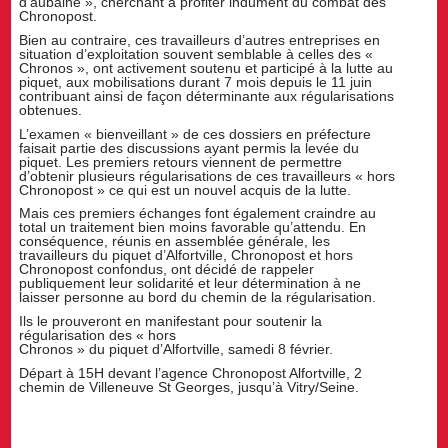
d’aubaine », cherchant à profiter indument du combat des
Chronopost.
Bien au contraire, ces travailleurs d’autres entreprises en
situation d’exploitation souvent semblable à celles des «
Chronos », ont activement soutenu et participé à la lutte au
piquet, aux mobilisations durant 7 mois depuis le 11 juin
contribuant ainsi de façon déterminante aux régularisations
obtenues.
L’examen « bienveillant » de ces dossiers en préfecture
faisait partie des discussions ayant permis la levée du
piquet. Les premiers retours viennent de permettre
d’obtenir plusieurs régularisations de ces travailleurs « hors
Chronopost » ce qui est un nouvel acquis de la lutte.
Mais ces premiers échanges font également craindre au
total un traitement bien moins favorable qu’attendu. En
conséquence, réunis en assemblée générale, les
travailleurs du piquet d’Alfortville, Chronopost et hors
Chronopost confondus, ont décidé de rappeler
publiquement leur solidarité et leur détermination à ne
laisser personne au bord du chemin de la régularisation.
Ils le prouveront en manifestant pour soutenir la
régularisation des « hors
Chronos » du piquet d’Alfortville, samedi 8 février.
Départ à 15H devant l’agence Chronopost Alfortville, 2
chemin de Villeneuve St Georges, jusqu’à Vitry/Seine.