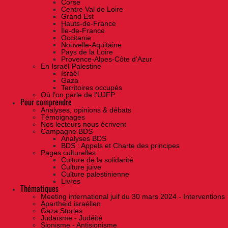
Corse
Centre Val de Loire
Grand Est
Hauts-de-France
Île-de-France
Occitanie
Nouvelle-Aquitaine
Pays de la Loire
Provence-Alpes-Côte d'Azur
En Israël-Palestine
Israël
Gaza
Territoires occupés
Où l'on parle de l'UJFP
Pour comprendre
Analyses, opinions & débats
Témoignages
Nos lecteurs nous écrivent
Campagne BDS
Analyses BDS
BDS : Appels et Charte des principes
Pages culturelles
Culture de la solidarité
Culture juive
Culture palestinienne
Livres
Thématiques
Meeting international juif du 30 mars 2024 - Interventions
Apartheid israélien
Gaza Stories
Judaïsme - Judéité
Sionisme - Antisionisme