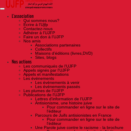
Skip
to
the
content
L'association
Qui sommes nous?
Ecrire à l’Ujfp
Contactez-nous
Adhérer à l’UJFP
Faire un don à l’UJFP
Nos amis
Associations partenaires
Collectifs
Maisons d’éditions (livres,DVD)
Sites, blogs
Nos actions
Les communiqués de l'UJFP
Appels signés par l'UJFP
Appels et manifestations
Les événements
Les événements à venir
Les événements passés
Les plumes de l'UJFP
Publications de l'UJFP
Lettres d'information de l'UJFP
Antisionisme, une histoire juive
Pour commander en ligne sur le site de
l'éditeur
Parcours de Juifs antisionistes en France
Pour commander en ligne sur le site de
l'éditeur
Une Parole juive contre le racisme - la brochure