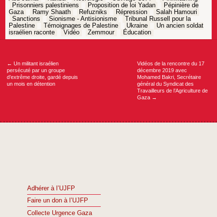
Prisonniers palestiniens
Proposition de loi Yadan
Pépinière de
Gaza
Ramy Shaath
Refuzniks
Répression
Salah Hamouri
Sanctions
Sionisme - Antisionisme
Tribunal Russell pour la
Palestine
Témoignages de Palestine
Ukraine
Un ancien soldat
israélien raconte
Vidéo
Zemmour
Éducation
Navigation
de
l’article
←
Un militant israélien
Vidéos de la rencontre du 17
persécuté par un groupe
décembre 2019 avec
d’extrême droite, gardé depuis
Mohamed Bakri, Secrétaire
un mois en détention
général du Syndicat des
Travailleurs de l’Agriculture de
Gaza
→
Adhérer à l’UJFP
Faire un don à l’UJFP
Collecte Urgence Gaza