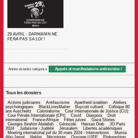
29 AVRIL : DARMANIN NE
FERA PAS SA LOI !
Appels et manifestations antiracistes
Articles de la/des catégorie.s
Tous les dossiers
Actions judiciaires
Antifascisme
Apartheid israélien
Ateliers
psychologiques
BlackLivesMatter
Boycott culturel
Colloque 80
ans Auschwitz
Colonialisme
Cour Internationale de Justice (CIJ)
Cour Pénale Internationale (CPI)
Covid
Diaspora
Droit
international
France-Afrique
Fêtes juives
Gaza Stories
Georges Ibrahim Abdallah
Génocide
Hassan Diab
JO Paris
2024
Judaïsme - Judéité
Jérusalem
Libertés académiques
Meeting international juif du 30 mars 2024 - Interventions
Mumia
Abu-Jamal
Nakba
Nécrologie
Ouvrage UJFP
Pinkwashing