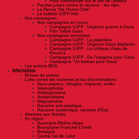
Pour commander sur le site de l'éditeur
Paroles juives contre le racisme - les clips
La Revue "De l'Autre Côté"
Le bulletin UJFP-Info
Nos campagnes
Nos campagnes en cours
Campagne UJFP : Urgence guerre à Gaza
Film Yallah Gaza
Nos campagnes terminées
Campagne UJFP : La pépinière
Campagne UJFP : Urgence Gaza déplacés
Campagne UJFP : Le château d'eau de
Khuza'a
Campagne UJFP : De l'oxygène pour Gaza
Campagne "Un bateau pour Gaza"
Les actions BDS
Informations
Brèves de presse
Lutte contre les racismes et les discriminations
Sans-papiers, réfugiés, migrants, exilés
Islamophobie
Antitsiganisme
Antisémitisme
Négrophobie
Racisme anti-asiatique
Racisme systémique, racisme d'État
Atteintes aux libertés
En région
Auvergne-Rhône-Alpes
Bourgogne-Franche-Comté
Bretagne
Centre Val de Loire