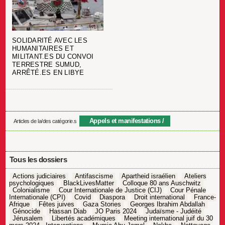
SOLIDARITÉ AVEC LES
HUMANITAIRES ET
MILITANT.ES DU CONVOI
TERRESTRE SUMUD,
ARRÊTÉ.ES EN LIBYE
Appels et manifestations
Articles de la/des catégorie.s
Tous les dossiers
Actions judiciaires
Antifascisme
Apartheid israélien
Ateliers
psychologiques
BlackLivesMatter
Colloque 80 ans Auschwitz
Colonialisme
Cour Internationale de Justice (CIJ)
Cour Pénale
Internationale (CPI)
Covid
Diaspora
Droit international
France-
Afrique
Fêtes juives
Gaza Stories
Georges Ibrahim Abdallah
Génocide
Hassan Diab
JO Paris 2024
Judaïsme - Judéité
Jérusalem
Libertés académiques
Meeting international juif du 30