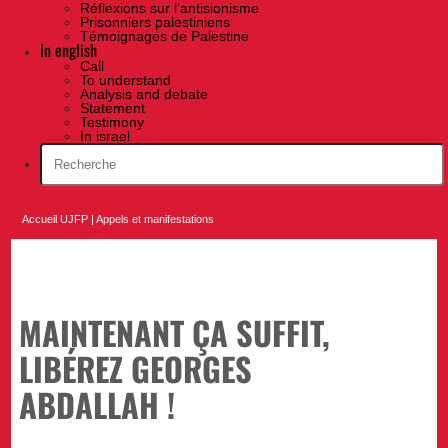
Réflexions sur l’antisionisme
Prisonniers palestiniens
Témoignages de Palestine
In english
Call
To understand
Analysis and debate
Statement
Testimony
In israel
Accueil UJFP
|
Appels et manifestations
MAINTENANT ÇA SUFFIT,
LIBÉREZ GEORGES
ABDALLAH !