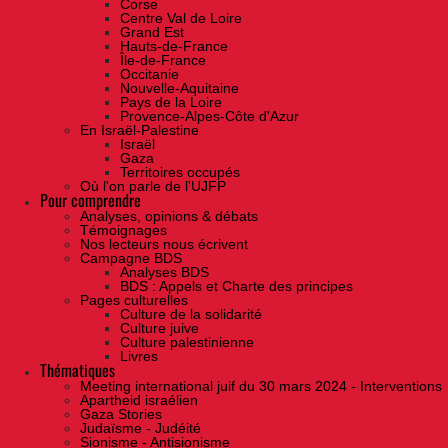
Corse
Centre Val de Loire
Grand Est
Hauts-de-France
Île-de-France
Occitanie
Nouvelle-Aquitaine
Pays de la Loire
Provence-Alpes-Côte d'Azur
En Israël-Palestine
Israël
Gaza
Territoires occupés
Où l'on parle de l'UJFP
Pour comprendre
Analyses, opinions & débats
Témoignages
Nos lecteurs nous écrivent
Campagne BDS
Analyses BDS
BDS : Appels et Charte des principes
Pages culturelles
Culture de la solidarité
Culture juive
Culture palestinienne
Livres
Thématiques
Meeting international juif du 30 mars 2024 - Interventions
Apartheid israélien
Gaza Stories
Judaïsme - Judéité
Sionisme - Antisionisme