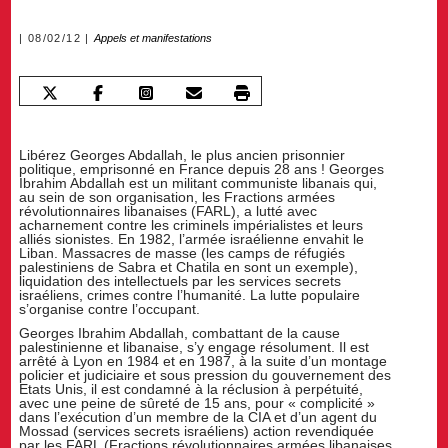
08/02/12
Appels et manifestations
Libérez Georges Abdallah, le plus ancien prisonnier
politique, emprisonné en France depuis 28 ans ! Georges
Ibrahim Abdallah est un militant communiste libanais qui,
au sein de son organisation, les Fractions armées
révolutionnaires libanaises (FARL), a lutté avec
acharnement contre les criminels impérialistes et leurs
alliés sionistes. En 1982, l’armée israélienne envahit le
Liban. Massacres de masse (les camps de réfugiés
palestiniens de Sabra et Chatila en sont un exemple),
liquidation des intellectuels par les services secrets
israéliens, crimes contre l’humanité. La lutte populaire
s’organise contre l’occupant.
Georges Ibrahim Abdallah, combattant de la cause
palestinienne et libanaise, s’y engage résolument. Il est
arrêté à Lyon en 1984 et en 1987, à la suite d’un montage
policier et judiciaire et sous pression du gouvernement des
Etats Unis, il est condamné à la réclusion à perpétuité,
avec une peine de sûreté de 15 ans, pour « complicité »
dans l’exécution d’un membre de la CIA et d’un agent du
Mossad (services secrets israéliens) action revendiquée
par les FARL (Fractions révolutionnaires armées libanaises