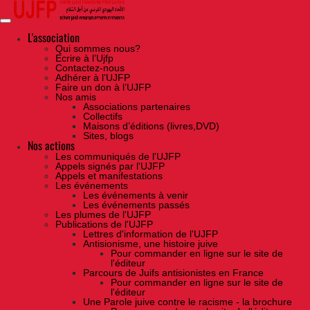
Skip
to
the
content
L'association
Qui sommes nous?
Ecrire à l’Ujfp
Contactez-nous
Adhérer à l’UJFP
Faire un don à l’UJFP
Nos amis
Associations partenaires
Collectifs
Maisons d’éditions (livres,DVD)
Sites, blogs
Nos actions
Les communiqués de l'UJFP
Appels signés par l'UJFP
Appels et manifestations
Les événements
Les événements à venir
Les événements passés
Les plumes de l'UJFP
Publications de l'UJFP
Lettres d'information de l'UJFP
Antisionisme, une histoire juive
Pour commander en ligne sur le site de
l'éditeur
Parcours de Juifs antisionistes en France
Pour commander en ligne sur le site de
l'éditeur
Une Parole juive contre le racisme - la brochure