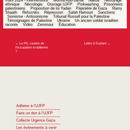
mars 2024 - Interventions
Mumia Abu-Jamal
Nakba
Nettoyage
ethnique
Nécrologie
Ouvrage UJFP
Pinkwashing
Prisonniers
palestiniens
Proposition de loi Yadan
Pépinière de Gaza
Ramy
Shaath
Refuzniks
Répression
Salah Hamouri
Sanctions
Sionisme - Antisionisme
Tribunal Russell pour la Palestine
Témoignages de Palestine
Ukraine
Un ancien soldat israélien
raconte
Vidéo
Zemmour
Éducation
Navigation
de
l’article
←
Le PS, caution de
Lettre à Guéant
→
l’occupation israélienne
?
Adhérer à l’UJFP
Faire un don à l’UJFP
Collecte Urgence Gaza
Les événements à venir