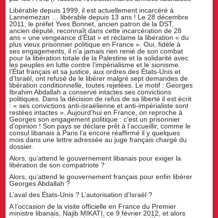
Libérable depuis 1999, il est actuellement incarcéré à
Lannemezan … libérable depuis 13 ans ! Le 28 décembre
2011, le préfet Yves Bonnet, ancien patron de la DST,
ancien député, reconnaît dans cette incarcération de 28
ans « une vengeance d’État » et réclame la libération « du
plus vieux prisonnier politique en France ». Oui, fidèle à
ses engagements, il n’a jamais rien renié de son combat
pour la libération totale de la Palestine et la solidarité avec
les peuples en lutte contre l’impérialisme et le sionisme.
l’État français et sa justice, aux ordres des États-Unis et
d’Israël, ont refusé de le libérer malgré sept demandes de
libération conditionnelle, toutes rejetées. Le motif : Georges
Ibrahim Abdallah a conservé intactes ses convictions
politiques. Dans la décision de refus de sa liberté il est écrit
: « ses convictions anti-israélienne et anti-impérialiste sont
restées intactes ». Aujourd’hui en France, on reproche à
Georges son engagement politique : c’est un prisonnier
d’opinion ! Son pays se déclare prêt à l’accueillir, comme le
consul libanais à Paris l’a encore réaffirmé il y quelques
mois dans une lettre adressée au juge français chargé du
dossier.
Alors, qu’attend le gouvernement libanais pour exiger la
libération de son compatriote ?
Alors, qu’attend le gouvernement français pour enfin libérer
Georges Abdallah ?
L’aval des États-Unis ? L’autorisation d’Israël ?
A l’occasion de la visite officielle en France du Premier
ministre libanais, Najib MIKATI, ce 9 février 2012, et alors