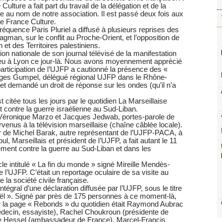
ulture a fait part du travail de la délégation et de la
e au nom de notre association. Il est passé deux fois aux
de France Culture.
réquence Paris Pluriel a diffusé à plusieurs reprises des
gman, sur le conflit au Proche-Orient, et l’opposition de
 et des Territoires palestiniens.
tion nationale de son journal télévisé de la manifestation
u lieu à Lyon ce jour-là. Nous avons moyennement apprécié
 participation de l’UJFP a cautionné la présence des «
orges Gumpel, délégué régional UJFP dans le Rhône-
 et demandé un droit de réponse sur les ondes (qu’il n’a
citée tous les jours par le quotidien La Marseillaise
 contre la guerre israélienne au Sud-Liban.
 Véronique Marzo et Jacques Jedwab, portes-parole de
venus à la télévision marseillaise (chaîne câblée locale).
our de Michel Barak, autre représentant de l’UJFP-PACA, à
l, Marseillais et président de l’UJFP, a fait autant le 11
ment contre la guerre au Sud-Liban et dans les
cle intitulé « La fin du monde » signé Mireille Mendès-
l’UJFP. C’était un reportage oculaire de sa visite au
 la société civile française.
intégral d’une déclaration diffusée par l’UJFP, sous le titre
raël ». Signé par près de 175 personnes à ce moment-là,
r la page « Rebonds » du quotidien était Raymond Aubrac
decin, essayiste), Rachel Choukroun (présidente de
e Hessel (ambassadeur de France), Marcel-Francis