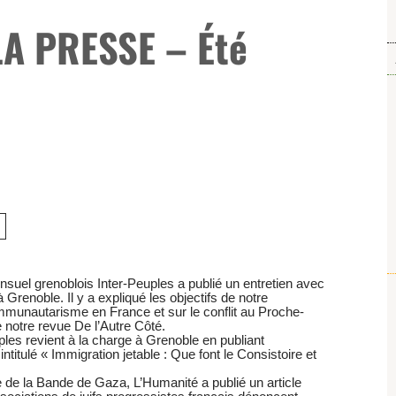
LA PRESSE – Été
suel grenoblois Inter-Peuples a publié un entretien avec
 Grenoble. Il y a expliqué les objectifs de notre
mmunautarisme en France et sur le conflit au Proche-
e notre revue De l’Autre Côté.
ples revient à la charge à Grenoble en publiant
ntitulé « Immigration jetable : Que font le Consistoire et
ne de la Bande de Gaza, L’Humanité a publié un article