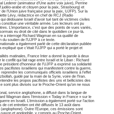
 Lederer (animateur d’Une autre voix juive), Perrine
f judéo-arabe et citoyen pour la paix, Strasbourg) et
e l’Union juive française pour la paix, UJFP). Sur la
ette Lévy, rédactrice en chef de RCJ (Radio
ui dédouane Israël d’avoir tué tant de victimes civiles
ah constitue une véritable armée. Les lecteurs ont pu
utres. L’importance, c’est que des points de vues variés,
ormais eu droit de cité dans le quotidien ce jour-là.
re a interrogé Richard Wagman en sa qualité de
on du soutien de l’UJFP à ce texte.
rnationale a également parlé de cette déclaration publiée
 expliqué que c’était l’UJFP qui a porté le projet et
lités matinales, France Inter a donné la parole à deux
e conflit qui fait rage entre Israël et le Liban : Richard
président d’honneur de l’UJFP a exprimé sa solidarité
es pacifistes israéliens qui manifestent contre la guerre,
 reprendre les communiqués officiels israéliens à l’effet
bollah, guidé par la main de la Syrie, voire de l’Iran.
ntendre les propos pacifistes des uns et bellicistes des
e sont plus divisés sur le Proche-Orient qu’on ne nous
onal, service anglophone, a diffusé dans la langue de
ard Wagman dans l’émission « Today in France » sur le
erre en Israël. L’émission a également porté sur l’action
 de cet entretien ont été diffusés le 13 août dans
 (anglophone). Outre l’Europe, ces émissions sont
-saxon et anglophile, y compris au Proche-Orient.