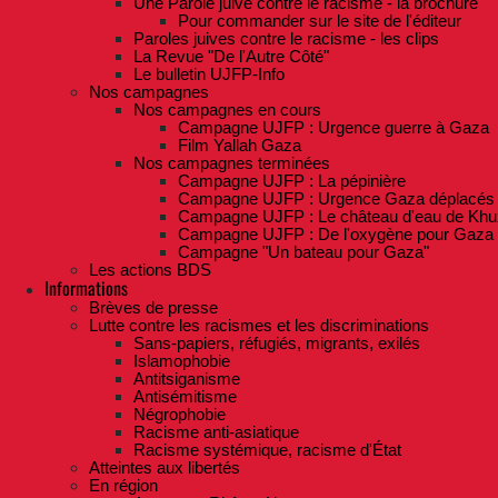
Une Parole juive contre le racisme - la brochure
Pour commander sur le site de l'éditeur
Paroles juives contre le racisme - les clips
La Revue "De l'Autre Côté"
Le bulletin UJFP-Info
Nos campagnes
Nos campagnes en cours
Campagne UJFP : Urgence guerre à Gaza
Film Yallah Gaza
Nos campagnes terminées
Campagne UJFP : La pépinière
Campagne UJFP : Urgence Gaza déplacés
Campagne UJFP : Le château d'eau de Khu
Campagne UJFP : De l'oxygène pour Gaza
Campagne "Un bateau pour Gaza"
Les actions BDS
Informations
Brèves de presse
Lutte contre les racismes et les discriminations
Sans-papiers, réfugiés, migrants, exilés
Islamophobie
Antitsiganisme
Antisémitisme
Négrophobie
Racisme anti-asiatique
Racisme systémique, racisme d'État
Atteintes aux libertés
En région