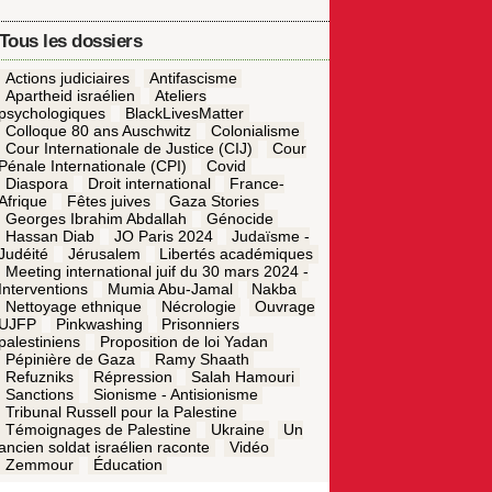
Tous les dossiers
Actions judiciaires
Antifascisme
Apartheid israélien
Ateliers
psychologiques
BlackLivesMatter
Colloque 80 ans Auschwitz
Colonialisme
Cour Internationale de Justice (CIJ)
Cour
Pénale Internationale (CPI)
Covid
Diaspora
Droit international
France-
Afrique
Fêtes juives
Gaza Stories
Georges Ibrahim Abdallah
Génocide
Hassan Diab
JO Paris 2024
Judaïsme -
Judéité
Jérusalem
Libertés académiques
Meeting international juif du 30 mars 2024 -
Interventions
Mumia Abu-Jamal
Nakba
Nettoyage ethnique
Nécrologie
Ouvrage
UJFP
Pinkwashing
Prisonniers
palestiniens
Proposition de loi Yadan
Pépinière de Gaza
Ramy Shaath
Refuzniks
Répression
Salah Hamouri
Sanctions
Sionisme - Antisionisme
Tribunal Russell pour la Palestine
Témoignages de Palestine
Ukraine
Un
ancien soldat israélien raconte
Vidéo
Zemmour
Éducation