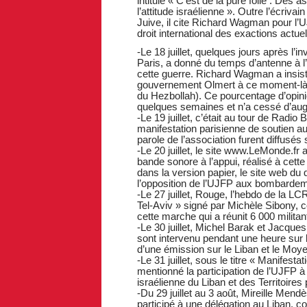
intitulé « C’est de la pure folie : Des
l’attitude israélienne ». Outre l’écri
Juive, il cite Richard Wagman pour l’U
droit international des exactions actue
-Le 18 juillet, quelques jours après l’
Paris, a donné du temps d’antenne à l
cette guerre. Richard Wagman a insist
gouvernement Olmert à ce moment-là s
du Hezbollah). Ce pourcentage d’opinio
quelques semaines et n’a cessé d’au
-Le 19 juillet, c’était au tour de Radi
manifestation parisienne de soutien au
parole de l’association furent diffusés
-Le 20 juillet, le site www.LeMonde.fr
bande sonore à l’appui, réalisé à cette 
dans la version papier, le site web du
l’opposition de l’UJFP aux bombardem
-Le 27 juillet, Rouge, l’hebdo de la LCR
Tel-Aviv » signé par Michèle Sibony, c
cette marche qui a réunit 6 000 militant
-Le 30 juillet, Michel Barak et Jacqu
sont intervenu pendant une heure sur 
d’une émission sur le Liban et le Moye
-Le 31 juillet, sous le titre « Manifes
mentionné la participation de l’UJFP à 
israélienne du Liban et des Territoires 
-Du 29 juillet au 3 août, Mireille Me
participé à une délégation au Liban, c