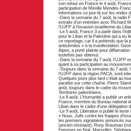
son retour en France le 4 août, France C
participation de Mireille Mendès-Franc
informations ce jour-là sur les ondes 
-Dans la semaine du 7 août, la radio F
extraits d’un entretien avec Richard Wa
l’UJFP à l’invasion israélienne du Liban
-Le 5 août, France 3 a parlé dans l’édi
pour le Liban et la Palestine qui a e
ce reportage, car il a prétendu que la
antisémites » à la manifestation. Ge
Alpes, a porté plainte pour diffamation
toutefois pas obtenu).
-Dans la semaine du 7 août, l’UJFP est 
quant à sa participation au mouvement
-Toujours dans la semaine du 7 août,
l’UJFP dans la région PACA, sont inter
Quelques jours plus tard c’était au t
paraître sur cette chaîne. Pierre Stambu
août, toujours dans le cadre du mouve
Territoires palestiniens.
-Le 8 août, L’Humanité a publié un arti
France, membre du Bureau national de 
Liban dans le cadre d’une délégation de
-Le 9 août, Libération a publié le texte 
« Nous, Juifs contre les frappes d’Is
les premiers signataires annoncés su
(ancien résistant), Rony Brauman (mé
Femmes en Noir, Marseille), Stéphan