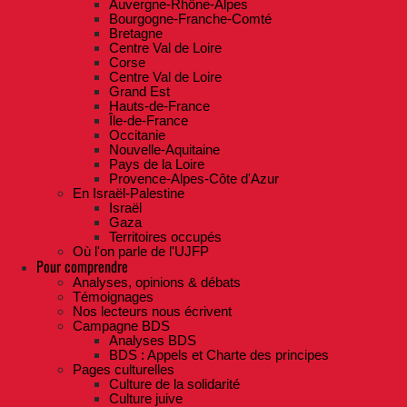
Auvergne-Rhône-Alpes
Bourgogne-Franche-Comté
Bretagne
Centre Val de Loire
Corse
Centre Val de Loire
Grand Est
Hauts-de-France
Île-de-France
Occitanie
Nouvelle-Aquitaine
Pays de la Loire
Provence-Alpes-Côte d'Azur
En Israël-Palestine
Israël
Gaza
Territoires occupés
Où l'on parle de l'UJFP
Pour comprendre
Analyses, opinions & débats
Témoignages
Nos lecteurs nous écrivent
Campagne BDS
Analyses BDS
BDS : Appels et Charte des principes
Pages culturelles
Culture de la solidarité
Culture juive