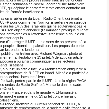
 associations de juifs progressistes français dénoncent
vain Esther Benbassa et Pascal Lederer d’Une Autre Voix
JFP, qui déplore le caractère « totalement contraire au
lles de l’armée israélienne ».
invasion israélienne du Liban, Radio Orient, qui émet à
’UJFP pour commenter l’opinion israélienne au sujet de
é sur les 14 % des Israéliens qui ne soutenaient pas le
ur son objectif annoncé (l’élimination physique du chef
ns défavorables a l’offensive israélienne a doublé en
gmenter depuis.
o Beur d’interroger l’UJFP sur le sens de sa présence à la
x peuples libanais et palestinien. Les propos du porte-
 sur les ondes le lendemain.
 a publié un entretien avec Richard Wagman, photo et
même manifestation le 19 juillet. A défaut d’un article
 quotidien a pu ainsi communiquer à ses lecteurs
ents israéliens.
, a publié un article intitulé « Manifestation antiguerre à
orrespondante de l’UJFP en Israël. Michèle a participé à
s anticolonialistes israéliens.
es Jedwab, portes-parole de l’UJFP dans la région PACA,
les ondes de Radio Galère à Marseille dans le cadre
n-Orient.
tations en France et dans le monde », L’Humanité a
la marche parisienne du 29 juillet contre l’invasion
palestiniens.
ndès-France, membre du Bureau national de l’UJFP, a
omposée de représentants de la société civile française. A