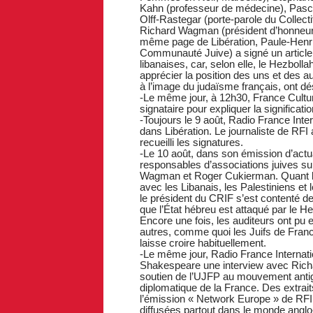
Kahn (professeur de médecine), Pascal
Olff-Rastegar (porte-parole du Collecti
Richard Wagman (président d’honneur d
même page de Libération, Paule-Henri
Communauté Juive) a signé un article q
libanaises, car, selon elle, le Hezboll
apprécier la position des uns et des a
à l’image du judaïsme français, ont dés
-Le même jour, à 12h30, France Cultu
signataire pour expliquer la significati
-Toujours le 9 août, Radio France Inte
dans Libération. Le journaliste de RFI a
recueilli les signatures.
-Le 10 août, dans son émission d’actua
responsables d’associations juives sur l
Wagman et Roger Cukierman. Quant le 
avec les Libanais, les Palestiniens et l
le président du CRIF s’est contenté de
que l’État hébreu est attaqué par le Hez
Encore une fois, les auditeurs ont pu e
autres, comme quoi les Juifs de Franc
laisse croire habituellement.
-Le même jour, Radio France Internati
Shakespeare une interview avec Rich
soutien de l’UJFP au mouvement antigu
diplomatique de la France. Des extraits
l’émission « Network Europe » de RFI
diffusées partout dans le monde anglo