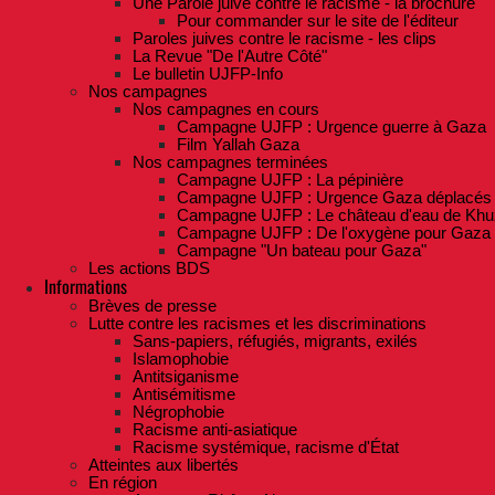
Une Parole juive contre le racisme - la brochure
Pour commander sur le site de l'éditeur
Paroles juives contre le racisme - les clips
La Revue "De l'Autre Côté"
Le bulletin UJFP-Info
Nos campagnes
Nos campagnes en cours
Campagne UJFP : Urgence guerre à Gaza
Film Yallah Gaza
Nos campagnes terminées
Campagne UJFP : La pépinière
Campagne UJFP : Urgence Gaza déplacés
Campagne UJFP : Le château d'eau de Khu
Campagne UJFP : De l'oxygène pour Gaza
Campagne "Un bateau pour Gaza"
Les actions BDS
Informations
Brèves de presse
Lutte contre les racismes et les discriminations
Sans-papiers, réfugiés, migrants, exilés
Islamophobie
Antitsiganisme
Antisémitisme
Négrophobie
Racisme anti-asiatique
Racisme systémique, racisme d'État
Atteintes aux libertés
En région