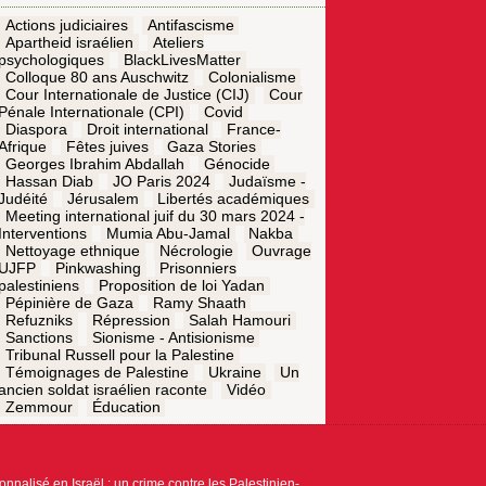
Actions judiciaires
Antifascisme
Apartheid israélien
Ateliers
psychologiques
BlackLivesMatter
Colloque 80 ans Auschwitz
Colonialisme
Cour Internationale de Justice (CIJ)
Cour
Pénale Internationale (CPI)
Covid
Diaspora
Droit international
France-
Afrique
Fêtes juives
Gaza Stories
Georges Ibrahim Abdallah
Génocide
Hassan Diab
JO Paris 2024
Judaïsme -
Judéité
Jérusalem
Libertés académiques
Meeting international juif du 30 mars 2024 -
Interventions
Mumia Abu-Jamal
Nakba
Nettoyage ethnique
Nécrologie
Ouvrage
UJFP
Pinkwashing
Prisonniers
palestiniens
Proposition de loi Yadan
Pépinière de Gaza
Ramy Shaath
Refuzniks
Répression
Salah Hamouri
Sanctions
Sionisme - Antisionisme
Tribunal Russell pour la Palestine
Témoignages de Palestine
Ukraine
Un
ancien soldat israélien raconte
Vidéo
Zemmour
Éducation
onnalisé en Israël : un crime contre les Palestinien-