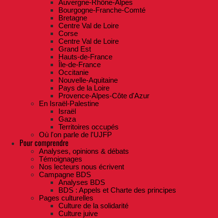
Auvergne-Rhône-Alpes
Bourgogne-Franche-Comté
Bretagne
Centre Val de Loire
Corse
Centre Val de Loire
Grand Est
Hauts-de-France
Île-de-France
Occitanie
Nouvelle-Aquitaine
Pays de la Loire
Provence-Alpes-Côte d'Azur
En Israël-Palestine
Israël
Gaza
Territoires occupés
Où l'on parle de l'UJFP
Pour comprendre
Analyses, opinions & débats
Témoignages
Nos lecteurs nous écrivent
Campagne BDS
Analyses BDS
BDS : Appels et Charte des principes
Pages culturelles
Culture de la solidarité
Culture juive