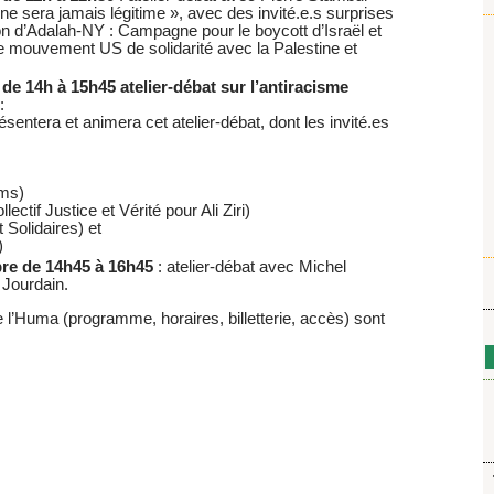
ne sera jamais légitime », avec des invité.e.s surprises
 d’Adalah-NY : Campagne pour le boycott d’Israël et
le mouvement US de solidarité avec la Palestine et
e 14h à 15h45 atelier-débat sur l’antiracisme
:
sentera et animera cet atelier-débat, dont les invité.es
oms)
ctif Justice et Vérité pour Ali Ziri)
 Solidaires) et
)
re de 14h45 à 16h45
: atelier-débat avec Michel
 Jourdain.
 l’Huma (programme, horaires, billetterie, accès) sont