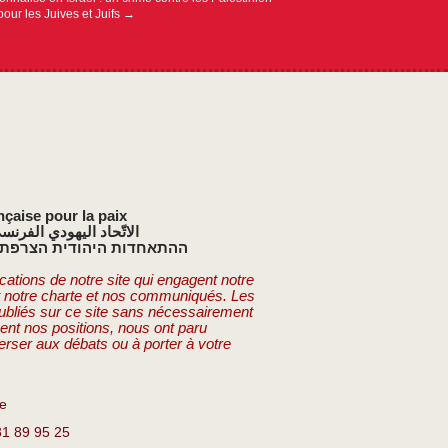
pour les Juives et Juifs
→
nçaise pour la paix
الاتّحاد اليهودي الفرنس
ההתאחדות היהודית הצרפתי
cations de notre site qui engagent notre
t notre charte et nos communiqués. Les
publiés sur ce site sans nécessairement
ent nos positions, nous ont paru
erser aux débats ou à porter à votre
re
81 89 95 25