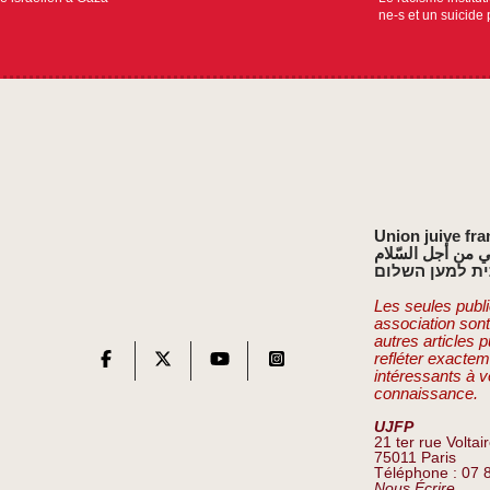
ne-s et un suicide 
Union juive fra
ي من أجل السّلام
ת למען השלום
Les seules publi
association son
autres articles 
refléter exactem
intéressants à v
connaissance.
UJFP
21 ter rue Voltai
75011 Paris
Téléphone : 07 
Nous Écrire