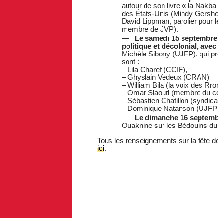
autour de son livre « la Nakba 
des États-Unis (Mindy Gershon
David Lippman, parolier pour 
membre de JVP).
Le samedi 15 septembre d
politique et décolonial, avec
Michèle Sibony (UJFP), qui pré
sont :
– Lila Charef (CCIF),
– Ghyslain Vedeux (CRAN)
– William Bila (la voix des Rr
– Omar Slaouti (membre du colle
– Sébastien Chatillon (syndicat
– Dominique Natanson (UJFP
Le dimanche 16 septemb
Ouaknine sur les Bédouins du
Tous les renseignements sur la fête de
ici
.