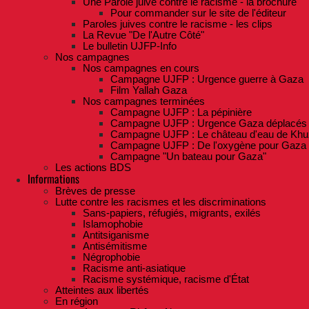
Une Parole juive contre le racisme - la brochure
Pour commander sur le site de l'éditeur
Paroles juives contre le racisme - les clips
La Revue "De l'Autre Côté"
Le bulletin UJFP-Info
Nos campagnes
Nos campagnes en cours
Campagne UJFP : Urgence guerre à Gaza
Film Yallah Gaza
Nos campagnes terminées
Campagne UJFP : La pépinière
Campagne UJFP : Urgence Gaza déplacés
Campagne UJFP : Le château d'eau de Khu
Campagne UJFP : De l'oxygène pour Gaza
Campagne "Un bateau pour Gaza"
Les actions BDS
Informations
Brèves de presse
Lutte contre les racismes et les discriminations
Sans-papiers, réfugiés, migrants, exilés
Islamophobie
Antitsiganisme
Antisémitisme
Négrophobie
Racisme anti-asiatique
Racisme systémique, racisme d'État
Atteintes aux libertés
En région