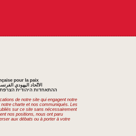
nçaise pour la paix
الاتّحاد اليهودي الفرنس
ההתאחדות היהודית הצרפתי
cations de notre site qui engagent notre
t notre charte et nos communiqués. Les
publiés sur ce site sans nécessairement
ent nos positions, nous ont paru
erser aux débats ou à porter à votre