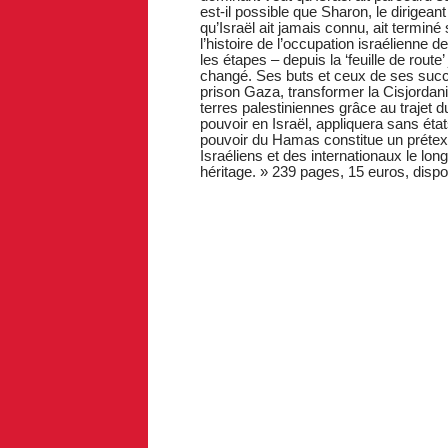
est-il possible que Sharon, le dirigeant 
qu’Israël ait jamais connu, ait terminé 
l’histoire de l’occupation israélienne d
les étapes – depuis la ‘feuille de rou
changé. Ses buts et ceux de ses succ
prison Gaza, transformer la Cisjordan
terres palestiniennes grâce au trajet d
pouvoir en Israël, appliquera sans éta
pouvoir du Hamas constitue un prétexte
Israéliens et des internationaux le lo
héritage. » 239 pages, 15 euros, disponi