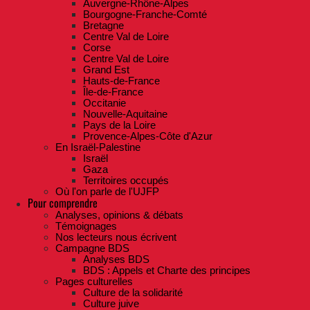
Auvergne-Rhône-Alpes
Bourgogne-Franche-Comté
Bretagne
Centre Val de Loire
Corse
Centre Val de Loire
Grand Est
Hauts-de-France
Île-de-France
Occitanie
Nouvelle-Aquitaine
Pays de la Loire
Provence-Alpes-Côte d'Azur
En Israël-Palestine
Israël
Gaza
Territoires occupés
Où l'on parle de l'UJFP
Pour comprendre
Analyses, opinions & débats
Témoignages
Nos lecteurs nous écrivent
Campagne BDS
Analyses BDS
BDS : Appels et Charte des principes
Pages culturelles
Culture de la solidarité
Culture juive