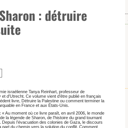
 Sharon : détruire
suite
e amie israélienne Tanya Reinhart, professeur de
v et d’Utrecht. Ce volume vient d’être publié en français
édent livre, Détruire la Palestine ou comment terminer la
arquable en France et aux États-Unis.
 « Au moment où ce livre paraît, en avril 2006, le monde
e la légende de Sharon, de l’histoire du grand tournant
ne. Depuis l’évacuation des colonies de Gaza, le discours
a part du chemin vers la solution du conflit. Comment