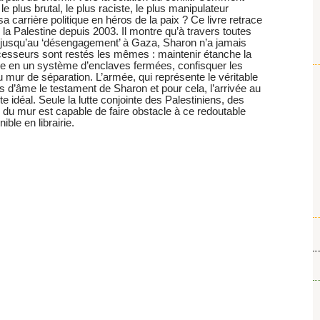
le plus brutal, le plus raciste, le plus manipulateur
sa carrière politique en héros de la paix ? Ce livre retrace
e la Palestine depuis 2003. Il montre qu’à travers toutes
te’ jusqu’au ‘désengagement’ à Gaza, Sharon n’a jamais
esseurs sont restés les mêmes : maintenir étanche la
ie en un système d’enclaves fermées, confisquer les
u mur de séparation. L’armée, qui représente le véritable
ts d’âme le testament de Sharon et pour cela, l’arrivée au
 idéal. Seule la lutte conjointe des Palestiniens, des
ng du mur est capable de faire obstacle à ce redoutable
ble en librairie.