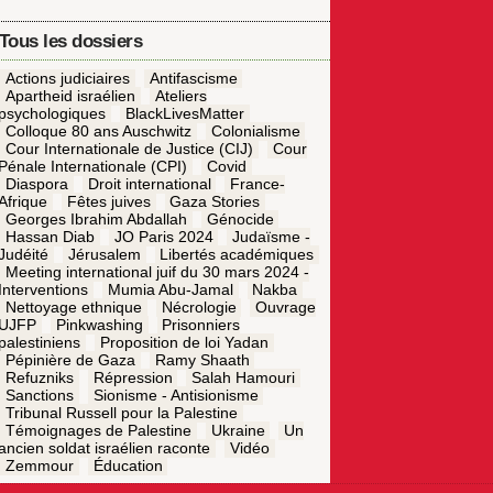
Tous les dossiers
Actions judiciaires
Antifascisme
Apartheid israélien
Ateliers
psychologiques
BlackLivesMatter
Colloque 80 ans Auschwitz
Colonialisme
Cour Internationale de Justice (CIJ)
Cour
Pénale Internationale (CPI)
Covid
Diaspora
Droit international
France-
Afrique
Fêtes juives
Gaza Stories
Georges Ibrahim Abdallah
Génocide
Hassan Diab
JO Paris 2024
Judaïsme -
Judéité
Jérusalem
Libertés académiques
Meeting international juif du 30 mars 2024 -
Interventions
Mumia Abu-Jamal
Nakba
Nettoyage ethnique
Nécrologie
Ouvrage
UJFP
Pinkwashing
Prisonniers
palestiniens
Proposition de loi Yadan
Pépinière de Gaza
Ramy Shaath
Refuzniks
Répression
Salah Hamouri
Sanctions
Sionisme - Antisionisme
Tribunal Russell pour la Palestine
Témoignages de Palestine
Ukraine
Un
ancien soldat israélien raconte
Vidéo
Zemmour
Éducation