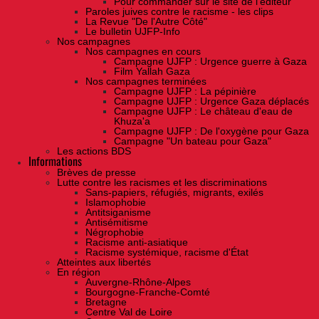
Pour commander sur le site de l'éditeur
Paroles juives contre le racisme - les clips
La Revue "De l'Autre Côté"
Le bulletin UJFP-Info
Nos campagnes
Nos campagnes en cours
Campagne UJFP : Urgence guerre à Gaza
Film Yallah Gaza
Nos campagnes terminées
Campagne UJFP : La pépinière
Campagne UJFP : Urgence Gaza déplacés
Campagne UJFP : Le château d'eau de
Khuza'a
Campagne UJFP : De l'oxygène pour Gaza
Campagne "Un bateau pour Gaza"
Les actions BDS
Informations
Brèves de presse
Lutte contre les racismes et les discriminations
Sans-papiers, réfugiés, migrants, exilés
Islamophobie
Antitsiganisme
Antisémitisme
Négrophobie
Racisme anti-asiatique
Racisme systémique, racisme d'État
Atteintes aux libertés
En région
Auvergne-Rhône-Alpes
Bourgogne-Franche-Comté
Bretagne
Centre Val de Loire