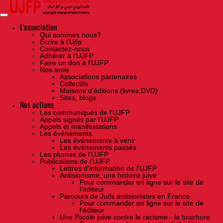
Skip
to
the
content
L'association
Qui sommes nous?
Ecrire à l’Ujfp
Contactez-nous
Adhérer à l’UJFP
Faire un don à l’UJFP
Nos amis
Associations partenaires
Collectifs
Maisons d’éditions (livres,DVD)
Sites, blogs
Nos actions
Les communiqués de l'UJFP
Appels signés par l'UJFP
Appels et manifestations
Les événements
Les événements à venir
Les événements passés
Les plumes de l'UJFP
Publications de l'UJFP
Lettres d'information de l'UJFP
Antisionisme, une histoire juive
Pour commander en ligne sur le site de
l'éditeur
Parcours de Juifs antisionistes en France
Pour commander en ligne sur le site de
l'éditeur
Une Parole juive contre le racisme - la brochure