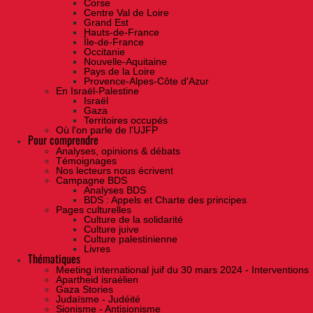
Corse
Centre Val de Loire
Grand Est
Hauts-de-France
Île-de-France
Occitanie
Nouvelle-Aquitaine
Pays de la Loire
Provence-Alpes-Côte d'Azur
En Israël-Palestine
Israël
Gaza
Territoires occupés
Où l'on parle de l'UJFP
Pour comprendre
Analyses, opinions & débats
Témoignages
Nos lecteurs nous écrivent
Campagne BDS
Analyses BDS
BDS : Appels et Charte des principes
Pages culturelles
Culture de la solidarité
Culture juive
Culture palestinienne
Livres
Thématiques
Meeting international juif du 30 mars 2024 - Interventions
Apartheid israélien
Gaza Stories
Judaïsme - Judéité
Sionisme - Antisionisme