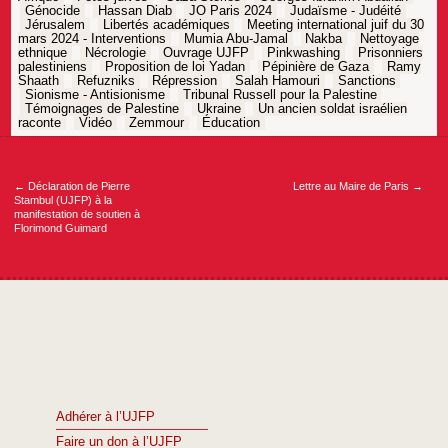
Génocide
Hassan Diab
JO Paris 2024
Judaïsme - Judéité
Jérusalem
Libertés académiques
Meeting international juif du 30
mars 2024 - Interventions
Mumia Abu-Jamal
Nakba
Nettoyage
ethnique
Nécrologie
Ouvrage UJFP
Pinkwashing
Prisonniers
palestiniens
Proposition de loi Yadan
Pépinière de Gaza
Ramy
Shaath
Refuzniks
Répression
Salah Hamouri
Sanctions
Sionisme - Antisionisme
Tribunal Russell pour la Palestine
Témoignages de Palestine
Ukraine
Un ancien soldat israélien
raconte
Vidéo
Zemmour
Éducation
Navigation
de
l’article
←
Déclaration de Pierre
Lettre au Maire de Paris
→
Stambul (UJFP) à la
manifestation de soutien à
Florimond Guimard
Adhérer à l’UJFP
Faire un don à l’UJFP