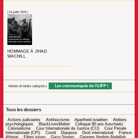
| 14 juillet 2026 |
HOMMAGE À JIHAD
WACHILL
Les communiqués de l'UJFP
Articles de la/des catégorie.s
Tous les dossiers
Actions judiciaires
Antifascisme
Apartheid israélien
Ateliers
psychologiques
BlackLivesMatter
Colloque 80 ans Auschwitz
Colonialisme
Cour Internationale de Justice (CIJ)
Cour Pénale
Internationale (CPI)
Covid
Diaspora
Droit international
France-
Afrique
Fêtes juives
Gaza Stories
Georges Ibrahim Abdallah